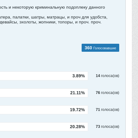
ость и некоторую криминальную подоплеку данного
ера, палатки, шатры, матрацы, и проч для удобста,
девайсы, эхолоты, жопники, топоры, и проч. проч.
360
Голосовавшие
3.89%
14
голоса(ов)
21.11%
76
голоса(ов)
19.72%
71
голоса(ов)
20.28%
73
голоса(ов)