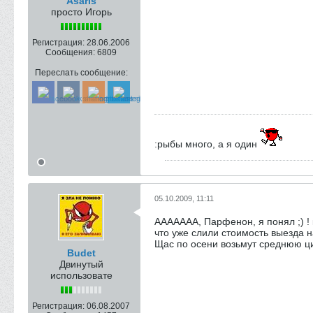
Asaris
просто Игорь
Регистрация:
28.06.2006
Сообщения:
6809
Переслать сообщение:
:рыбы много, а я один
05.10.2009, 11:11
ААААААА, Парфенон, я понял ;) ! 
что уже слили стоимость выезда н
Щас по осени возьмут среднюю ци
Budet
Двинутый
использовате
Регистрация:
06.08.2007