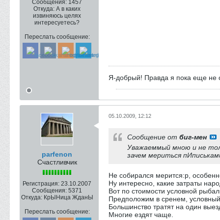
Сообщения:
1457
Откуда:
А в каких
извиняюсь целях
интересуетесь?
Переслать сообщение:
Я-добрый! Правда я пока еще не с
05.10.2009, 12:12
Сообщение от
биг-мен
Уважаеммый мною и не то
parfenon
зачем мериться пИписьками
Счастливчик
Не собирался мерится:p, особенно 
Ну интересно, какие затраты наро
Регистрация:
23.10.2007
Сообщения:
5371
Вот по стоимости условной рыбал
Откуда:
КрЫНица ЖданЫ
Предположим в сренем, условный
Большинство тратят на один выезд 
Переслать сообщение:
Многие ездят чаще.