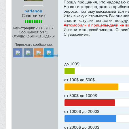
Прошу прощения, что надоедаю с
Но вот интересно, какова прибли
parfenon
опроса, поэтому высказываться н
Счастливчик
Итак в какую стоимость Вы оцени
снасти, катушки, оснастки, посуд
Автомобили и прицепы-дачи не в
Регистрация:
23.10.2007
Извините за назойливость. Спасиб
Сообщения:
5371
С уважением.
Откуда:
КрЫНица ЖданЫ
Переслать сообщение:
до 100$
от 100$ до 500$
от 500$ до 1000$
от 1000$ до 2000$
от 2000$ до 3000$