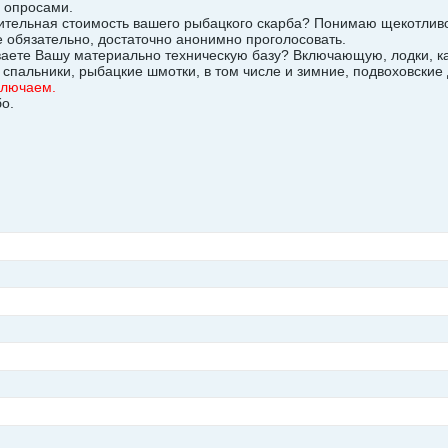
 опросами.
зительная стоимость вашего рыбацкого скарба? Понимаю щекотлив
е обязательно, достаточно анонимно проголосовать.
ваете Вашу материально техническую базу? Включающую, лодки, кат
у, спальники, рыбацкие шмотки, в том числе и зимние, подвоховские 
ключаем.
о.