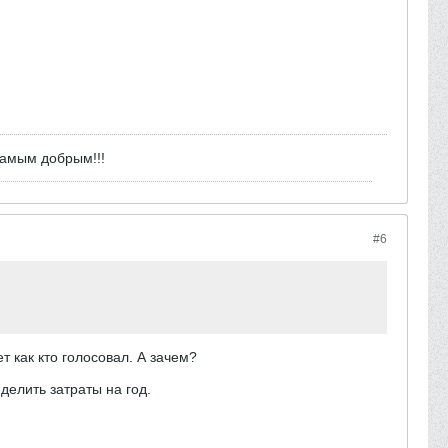
самым добрым!!!
#6
т как кто голосовал. А зачем?
елить затраты на год.