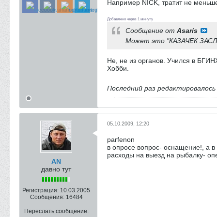
Например NICK, тратит не меньше,
Добавлено через 1 минуту
Сообщение от
Asaris
Может это "КАЗАЧЕК ЗАСЛА
Не, не из органов. Учился в БГИН
Хобби.
Последний раз редактировалос
05.10.2009, 12:20
parfenon
в опросе вопрос- оснащение!, а 
расходы на выезд на рыбалку- о
AN
давно тут
Регистрация:
10.03.2005
Сообщения:
16484
Переслать сообщение: