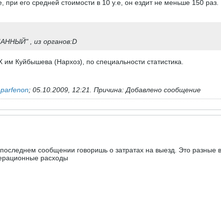
 при его средней стоимости в 10 у.е, он ездит не меньше 150 раз.
ННЫЙ" , из органов:D
Х им Куйбышева (Нархоз), по специальности статистика.
ь
parfenon
;
05.10.2009, 12:21
.
Причина:
Добавлено сообщение
в последнем сообщении говоришь о затратах на выезд. Это разные в
перационные расходы