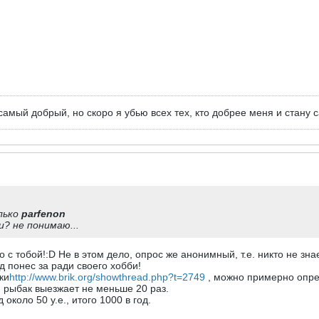
амый добрый, но скоро я убью всех тех, кто добрее меня и стану 
лько
parfenon
? не понимаю...
с тобой!:D Не в этом дело, опрос же анонимный, т.е. никто не знае
д понес за ради своего хобби!
ки
http://www.brik.org/showthread.php?t=2749
, можно примерно опред
 рыбак выезжает не меньше 20 раз.
около 50 у.е., итого 1000 в год.