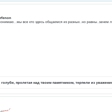
rfenon
онимаю...мы все кто здесь общаемся из разных..но равны..зачем
 голуби, пролетая над твоим памятником, терпели из уважени