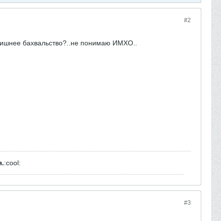
#2
 лишнее бахвальство?..не понимаю ИМХО..
я.
:cool:
#3