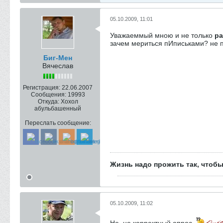
05.10.2009, 11:01
Уважаеммый мною и не только
pa
зачем мериться пИписьками? не п
Биг-Мен
Вячеслав
Регистрация:
22.06.2007
Сообщения:
19993
Откуда:
Хохол
абульбашенный
Переслать сообщение:
Жизнь надо прожить так, чтобы
05.10.2009, 11:02