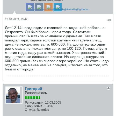
13.10.2009, 19:42
#5
Лет 12-14 назад ездил с коллегой по тагдашней работе на
Островито. Он был браконьером тогда. Сеточками
промышлял. А я так за компанию с удочками. Так в сети
попадал карп, карась золотой круглый как тарелка, лещ,
щука неплохая, плотва гр. 600-800. На удочку только один
раз клевала неплохая плотва гр. по 100-120. Потом, спустя
многие годы, пару раз зимой выезжал. У островов мелкий
окунь, такая же синюжная плотва. На жерлицы шнурки по
600-800 грамм. Как живцовое озеро хорошее. Но ехать надо
отдельно, не менее чем на пол-дня, и только из-за того, что
близко от города.
Григорий
Развлекаюсь
Регистрация:
12.03.2005
Сообщения:
15496
Откуда:
Витебск