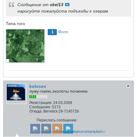
Сообщение от
skel13
нарисуйте пожалуйста подъезды к озерам.
Типа того.
Фото
1
kolosov
лужу-паяю,эхолоты починяю
Регистрация:
24.03.2008
Сообщения:
5173
Откуда:
Витебск 29-7145728
Переслать сообщение: