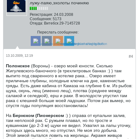
лужу-паяю,эхолоты починяю
Регистрация:
24.03.2008
Сообщения:
5173
Откуда:
Витебск 29-7145728
Переслать сообщение:
13.10.2009, 12:19
#4
Полонское
(Вороны) - озеро моей юности. Сколько
Жигулевского-баночного (в трехлитровых банках :) ) там
выпито под сваренного в котелке рака... Озеро имеет
приличные глубины, холодные ключи на дне, каменистые
гряды. Есть даже кабина от Камаза на глубине 6 м. Из рыбов:
щука, окунь, лещ (именно лещ), плотва (среднее между
салакой и селедкой), ерш и раки. В молодости упустил там
рака с клешней больше моей ладошки. Потом рак вымер, но
спустя годы популяция восстановилась!
На
Бернском (Пионерском
:) ) справа от купальни залив,
там неплохой рак. С ружьем плавал, но по тросте и
кувшинкам (до 2-3 м) щуки не видел. Ухватил за лапы уточку,
которых здесь много, но отпустил. Не моя это добыча.
Этой зимой пытался ловить на жерлицы. Акрамя живцов