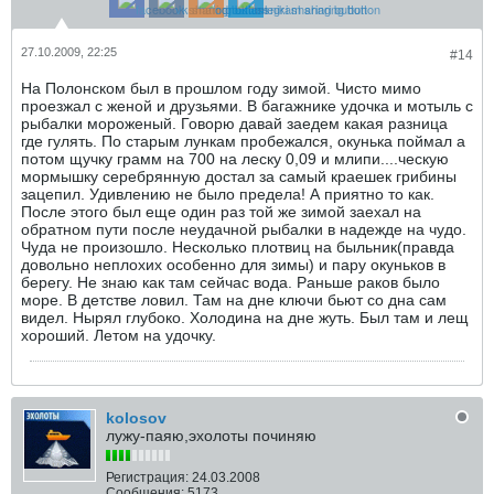
27.10.2009, 22:25
#14
На Полонском был в прошлом году зимой. Чисто мимо
проезжал с женой и друзьями. В багажнике удочка и мотыль с
рыбалки мороженый. Говорю давай заедем какая разница
где гулять. По старым лункам пробежался, окунька поймал а
потом щучку грамм на 700 на леску 0,09 и млипи....ческую
мормышку серебрянную достал за самый краешек грибины
зацепил. Удивлению не было предела! А приятно то как.
После этого был еще один раз той же зимой заехал на
обратном пути после неудачной рыбалки в надежде на чудо.
Чуда не произошло. Несколько плотвиц на быльник(правда
довольно неплохих особенно для зимы) и пару окуньков в
берегу. Не знаю как там сейчас вода. Раньше раков было
море. В детстве ловил. Там на дне ключи бьют со дна сам
видел. Нырял глубоко. Холодина на дне жуть. Был там и лещ
хороший. Летом на удочку.
kolosov
лужу-паяю,эхолоты починяю
Регистрация:
24.03.2008
Сообщения:
5173