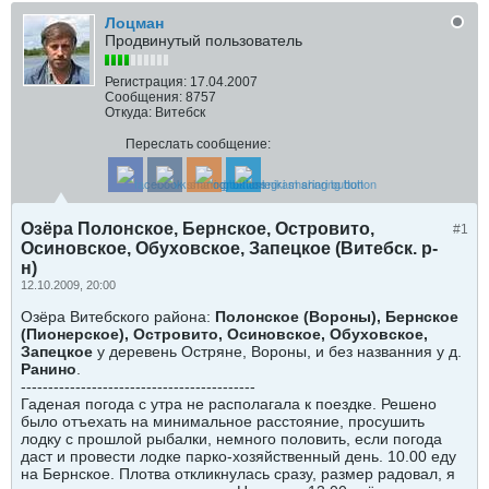
Лоцман
Продвинутый пользователь
Регистрация:
17.04.2007
Сообщения:
8757
Откуда:
Витебск
Переслать сообщение:
Озёра Полонское, Бернское, Островито,
#1
Осиновское, Обуховское, Запецкое (Витебск. р-
н)
12.10.2009, 20:00
Озёра Витебского района:
Полонское (Вороны), Бернское
(Пионерское), Островито, Осиновское, Обуховское,
Запецкое
у деревень Остряне, Вороны, и без названния у д.
Ранино
.
-------------------------------------------
Гаденая погода с утра не располагала к поездке. Решено
было отъехать на минимальное расстояние, просушить
лодку с прошлой рыбалки, немного половить, если погода
даст и провести лодке парко-хозяйственный день. 10.00 еду
на Бернское. Плотва откликнулась сразу, размер радовал, я