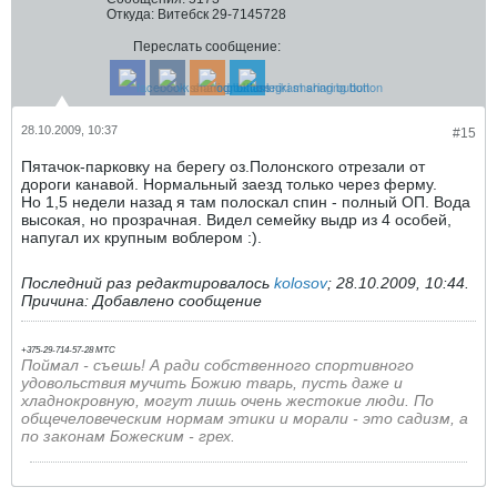
Откуда:
Витебск 29-7145728
Переслать сообщение:
28.10.2009, 10:37
#15
Пятачок-парковку на берегу оз.Полонского отрезали от
дороги канавой. Нормальный заезд только через ферму.
Но 1,5 недели назад я там полоскал спин - полный ОП. Вода
высокая, но прозрачная. Видел семейку выдр из 4 особей,
напугал их крупным воблером :).
Последний раз редактировалось
kolosov
;
28.10.2009, 10:44
.
Причина:
Добавлено сообщение
+375-29-714-57-28 МТС
Поймал - съешь!
А ради собственного спортивного
удовольствия мучить Божию тварь, пусть даже и
хладнокровную, могут лишь очень жестокие люди. По
общечеловеческим нормам этики и морали - это садизм, а
по законам Божеским - грех.