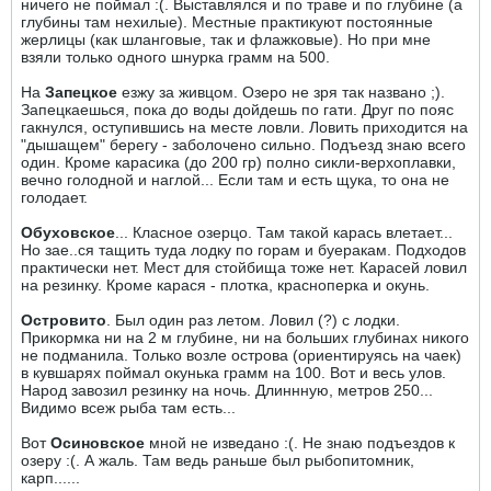
ничего не поймал :(. Выставлялся и по траве и по глубине (а
глубины там нехилые). Местные практикуют постоянные
жерлицы (как шланговые, так и флажковые). Но при мне
взяли только одного шнурка грамм на 500.
На
Запецкое
езжу за живцом. Озеро не зря так названо ;).
Запецкаешься, пока до воды дойдешь по гати. Друг по пояс
гакнулся, оступившись на месте ловли. Ловить приходится на
"дышащем" берегу - заболочено сильно. Подъезд знаю всего
один. Кроме карасика (до 200 гр) полно сикли-верхоплавки,
вечно голодной и наглой... Если там и есть щука, то она не
голодает.
Обуховское
... Класное озерцо. Там такой карась влетает...
Но зае..ся тащить туда лодку по горам и буеракам. Подходов
практически нет. Мест для стойбища тоже нет. Карасей ловил
на резинку. Кроме карася - плотка, красноперка и окунь.
Островито
. Был один раз летом. Ловил (?) с лодки.
Прикормка ни на 2 м глубине, ни на больших глубинах никого
не подманила. Только возле острова (ориентируясь на чаек)
в кувшарях поймал окунька грамм на 100. Вот и весь улов.
Народ завозил резинку на ночь. Длиннную, метров 250...
Видимо всеж рыба там есть...
Вот
Осиновское
мной не изведано :(. Не знаю подъездов к
озеру :(. А жаль. Там ведь раньше был рыбопитомник,
карп......