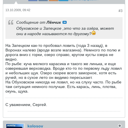
13.10.2009, 09:42
#3
Сообщение от
Лёнчик
Обуховское и Запецкое ,это что за озёра, может
они в народе называются по другому?
На Запецком как-то пробовал ловить (года 3 назад), в
Воронах налево (вроде возле магазина). Немного по полю и
дорога вниз с горки, озеро справо, кругом кусты озера не
видно.
По рыбе: куча мелкого карасика и такого же линька, и еще
озверевшая верховодка. Вроде кто-то по первому льду ловил
и небольших щук. Озеро скорее всего заморное, хотя есть
ручей, но в сухое лето он видимо пересыхает.
На Обуховском никогда не ловил, но на слуху часто. По рыбе
там ситуация немного получше. Есть карась, линь, плотва,
окунь, щука.
С уважением, Сергей.
kolosov