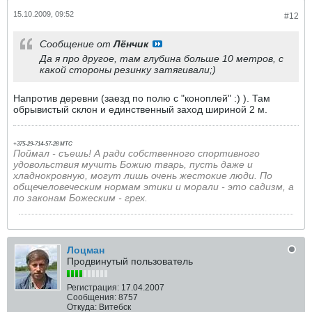
15.10.2009, 09:52
#12
Сообщение от
Лёнчик
Да я про другое, там глубина больше 10 метров, с
какой стороны резинку затягивали;)
Напротив деревни (заезд по полю с "коноплей" :) ). Там
обрывистый склон и единственный заход шириной 2 м.
+375-29-714-57-28 МТС
Поймал - съешь!
А ради собственного спортивного
удовольствия мучить Божию тварь, пусть даже и
хладнокровную, могут лишь очень жестокие люди. По
общечеловеческим нормам этики и морали - это садизм, а
по законам Божеским - грех.
Лоцман
Продвинутый пользователь
Регистрация:
17.04.2007
Сообщения:
8757
Откуда:
Витебск