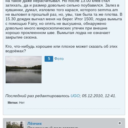
на такое даже нерасчитывал. Но после 13.00 клёв стал
затихать, да и размер довольно сильно поубавился. Залез в
кувшинки, думал, изловлю того карася, которого semma.am
не выловил в прошлый раз, но, увы, там была та же плотва. В
15.30 дождик выгнал меня на берег. Итог 1500, лодка вымыта
с помощью Fairy, но опять не высушена, обнаружено
довольно много микроскопических утечек при внешне
хорошо проклеенном шве. Вымытая лодка не означает
закрытие сезона.
Кто, что-нибудь хорошее или плохое может сказать об этих
водоёмах?
Фото
5
Последний раз редактировалось
UGO
;
05.12.2010, 12:41
.
Метки:
Нет
Лёнчик