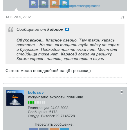
13.10.2009, 22:12
#7
Сообщение от
kolosov
Обуховское
... Класное озерцо. Там такой карась
влетает... Но зае..ся тащить туда лодку по горам
и буеракам. Подходов практически нет. Мест для
стойбища тоже нет. Карасей ловил на резинку.
Кроме карася - плотка, красноперка и окунь.
С этого места поподробней нащёт резинки;)
kolosov
лужу-паяю,эхолоты починяю
Регистрация:
24.03.2008
Сообщения:
5173
Откуда:
Витебск 29-7145728
Переслать сообщение: