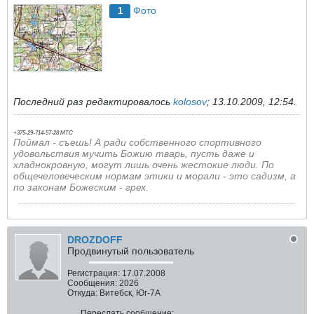
Фото
1
Последний раз редактировалось
kolosov
;
13.10.2009, 12:54
.
+375-29-714-57-28 МТС
Поймал - съешь!
А ради собственного спортивного
удовольствия мучить Божию тварь, пусть даже и
хладнокровную, могут лишь очень жестокие люди. По
общечеловеческим нормам этики и морали - это садизм, а
по законам Божеским - грех.
DROZDOFF
Продвинутый пользователь
Регистрация:
17.07.2008
Сообщения:
2026
Откуда:
Витебск, Юг-7А
Переслать сообщение: