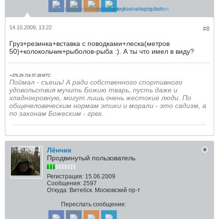
14.10.2009, 13:22
#8
Груз+резинка+вставка с поводками+леска(метров
50)+колокольчик+рыболов-рыба :). А ты что имел в виду?
+375-29-714-57-28 МТС
Поймал - съешь!
А ради собственного спортивного
удовольствия мучить Божию тварь, пусть даже и
хладнокровную, могут лишь очень жестокие люди. По
общечеловеческим нормам этики и морали - это садизм, а
по законам Божеским - грех.
Лёнчик
Продвинутый пользователь
Регистрация:
15.06.2009
Сообщения:
2597
Откуда:
Витебск. Московский пр-т
Переслать сообщение: