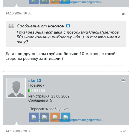
14.10.2009, 16:58
#9
Сообщение от
kolosov
Груз+резинка+вставка с поводками+леска(метров
50)+колокольчик+рыболов-рыба :). А ты что имел в
виду?
Да я про другое, там глубина больше 10 метров, с какой
стороны резинку затягивали;)
skel13
Новичок
Регистрация:
23.08.2009
Сообщения:
5
Переслать сообщение:
14.10.2009, 20:38