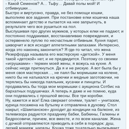
- Какой Семенов? А… Тьфу… Давай полы мой! И
отбивнушки…
Быстро и виртуозно, правда, не без помощи кошки,
выполняю все задания. При постановке елки кошечка наша
вспоминает детство и пытается на нее запрыгнуть, в
результате чего все рушиться на пол.
Выслушивая про других мужиков, у которых елки не падают, и
постоянно поддакивая, восстанавливаю повреждения, и
остервенело луплю по несчастным отбивным. Кухня парит,
шкворчит и вся исходит аппетитными запахами. Интересно,
когда это наконец закончится? Я где-то читал, что жена
Резерфорда называла его мастерскую «детской». У меня
такой «детской» нет, и не предвидится. Поэтому со своими
«игрушками» - термин моей жены, я вожусь на кухне. А
сейчас негде приткнуться. Да я и не рискую. А вот была бы у
меня своя мастерская…, не паял бы мормышки на колене,
никто бы не натыкался на крючки и медные заготовочки, не
терялись бы никогда паяльник, кусачки и пинцеты. И
продавались бы тогда мои мормышки с аукциона Сотбис на
бархатных подушечках. А теперь я даже и не помню, куда
они подевались с прошлой весны. Все три коробки.
Ну, кажется и все! Елка сверкает огнями, туалет – унитазом,
курица посажена на бутылку и отправлена в духовку. Стол
накрыт, «Шампанское» доходит до кондиции на балконе, из
телевизора радуются празднику бабки, Бабкины, Галкины и
Бедросовичи, причем, все вместе, и по всем каналам. Жена
с дочкой отправляются приводить в себя в порядок: душ,
легкий макияж, наряды. Кошка тоже тщательно вылизывает