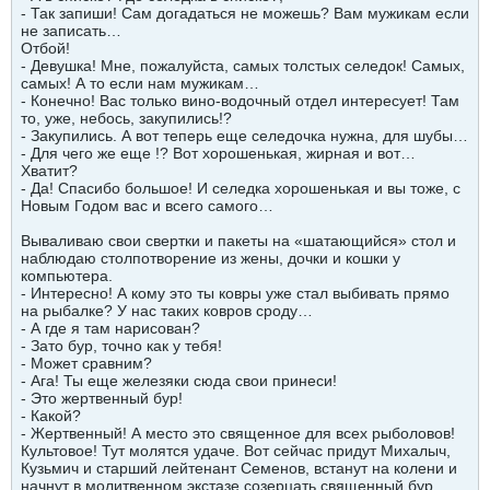
- Так запиши! Сам догадаться не можешь? Вам мужикам если
не записать…
Отбой!
- Девушка! Мне, пожалуйста, самых толстых селедок! Самых,
самых! А то если нам мужикам…
- Конечно! Вас только вино-водочный отдел интересует! Там
то, уже, небось, закупились!?
- Закупились. А вот теперь еще селедочка нужна, для шубы…
- Для чего же еще !? Вот хорошенькая, жирная и вот…
Хватит?
- Да! Спасибо большое! И селедка хорошенькая и вы тоже, с
Новым Годом вас и всего самого…
Вываливаю свои свертки и пакеты на «шатающийся» стол и
наблюдаю столпотворение из жены, дочки и кошки у
компьютера.
- Интересно! А кому это ты ковры уже стал выбивать прямо
на рыбалке? У нас таких ковров сроду…
- А где я там нарисован?
- Зато бур, точно как у тебя!
- Может сравним?
- Ага! Ты еще железяки сюда свои принеси!
- Это жертвенный бур!
- Какой?
- Жертвенный! А место это священное для всех рыболовов!
Культовое! Тут молятся удаче. Вот сейчас придут Михалыч,
Кузьмич и старший лейтенант Семенов, встанут на колени и
начнут в молитвенном экстазе созерцать священный бур.