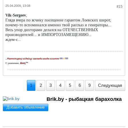
25.04.2009, 13:08
#15
Vik
-
Sergeev
,
Глядя вчера по ясчику посещение гарантом Лоевских широт,
почему-то вспоминался именно твой рассказ и генераторы...
Весь упор дихторами делался на ОТЕЧЕСТВЕННЫХ
производителей... и ИМПОРТОЗАМЕЩЕНИЮ...
ждем-с...
≈≈
☼
≈≈
...Настоящему индейцу завсегда везде ништяк
Δοη™
С уважением,
1
2
3
4
5
6
9
Следующая
Brik.by - рыбацкая барахолка
Добавить объявление