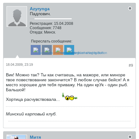
Azyrynga
Падлович.
Регистрация:
15.04.2008
Сообщения:
7748
Откуда:
Минск.
Переслать сообщение:
18.04.2009, 23:19
#9
Вик! Можно так? Ты как считаешь, на мажоре, или миноре
твое повествование закончится? В любом случае бейся! А я
место хорошее для тебя приважу. На один крУк - один рыб.
Бальшой!
Хортица расчувствовала...
Минский карповый клуб.
Митя