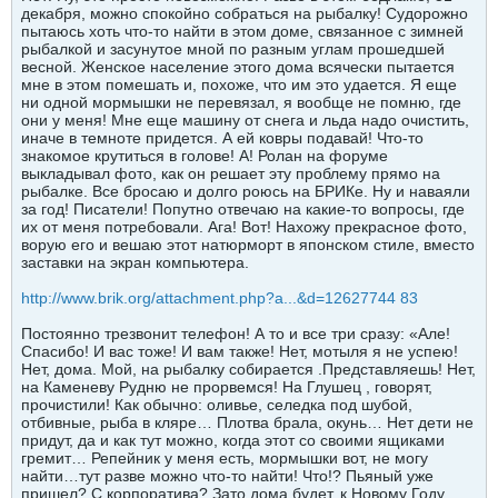
декабря, можно спокойно собраться на рыбалку! Судорожно
пытаюсь хоть что-то найти в этом доме, связанное с зимней
рыбалкой и засунутое мной по разным углам прошедшей
весной. Женское население этого дома всячески пытается
мне в этом помешать и, похоже, что им это удается. Я еще
ни одной мормышки не перевязал, я вообще не помню, где
они у меня! Мне еще машину от снега и льда надо очистить,
иначе в темноте придется. А ей ковры подавай! Что-то
знакомое крутиться в голове! А! Ролан на форуме
выкладывал фото, как он решает эту проблему прямо на
рыбалке. Все бросаю и долго роюсь на БРИКе. Ну и наваяли
за год! Писатели! Попутно отвечаю на какие-то вопросы, где
их от меня потребовали. Ага! Вот! Нахожу прекрасное фото,
ворую его и вешаю этот натюрморт в японском стиле, вместо
заставки на экран компьютера.
http://www.brik.org/attachment.php?a...&d=12627744 83
Постоянно трезвонит телефон! А то и все три сразу: «Але!
Спасибо! И вас тоже! И вам также! Нет, мотыля я не успею!
Нет, дома. Мой, на рыбалку собирается .Представляешь! Нет,
на Каменеву Рудню не прорвемся! На Глушец , говорят,
прочистили! Как обычно: оливье, селедка под шубой,
отбивные, рыба в кляре… Плотва брала, окунь… Нет дети не
придут, да и как тут можно, когда этот со своими ящиками
гремит… Репейник у меня есть, мормышки вот, не могу
найти…тут разве можно что-то найти! Что!? Пьяный уже
пришел? С корпоратива? Зато дома будет, к Новому Году