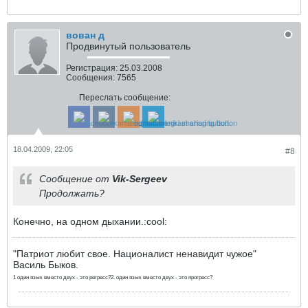
вован д
Продвинутый пользователь
Регистрация:
25.03.2008
Сообщения:
7565
Переслать сообщение:
18.04.2009, 22:05
#8
Сообщение от
Vik-Sergeev
Продолжать?
Конечно, на одном дыхании.:cool:
"Патриот любит свое. Националист ненавидит чужое"
Василь Быков.
1 один язык вместо двух - это регресс?2. один язык вместо двух - это прогресс?