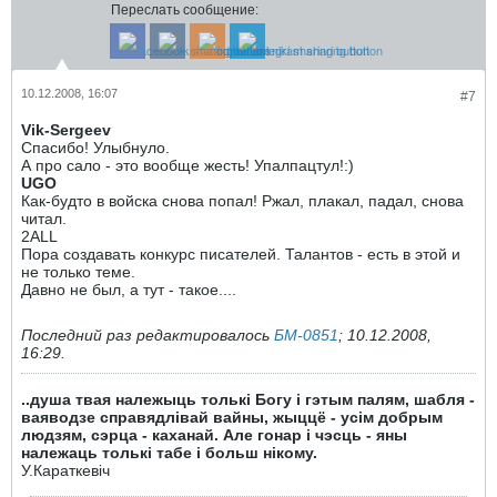
Переслать сообщение:
10.12.2008, 16:07
#7
Vik-Sergeev
Спасибо! Улыбнуло.
А про сало - это вообще жесть! Упалпацтул!:)
UGO
Как-будто в войска снова попал! Ржал, плакал, падал, снова
читал.
2ALL
Пора создавать конкурс писателей. Талантов - есть в этой и
не только теме.
Давно не был, а тут - такое....
Последний раз редактировалось
БМ-0851
;
10.12.2008,
16:29
.
..душа твая належыць толькі Богу і гэтым палям, шабля -
ваяводзе справядлівай вайны, жыццё - усім добрым
людзям, сэрца - каханай. Але гонар і чэсць - яны
належаць толькі табе і больш нікому.
У.Караткевiч