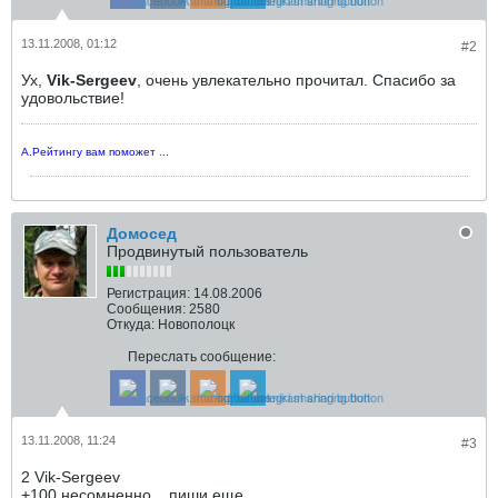
13.11.2008, 01:12
#2
Ух,
Vik-Sergeev
, очень увлекательно прочитал. Спасибо за
удовольствие!
А.Рейтингу вам поможет ...
Домосед
Продвинутый пользователь
Регистрация:
14.08.2006
Сообщения:
2580
Откуда:
Новополоцк
Переслать сообщение:
13.11.2008, 11:24
#3
2 Vik-Sergeev
+100 несомненно... пиши еще....