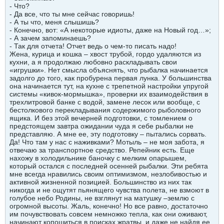
- Что?
- Да все, что ты мне сейчас говоришь!
- А ты что, меня слышишь?
- Конечно, вот: «А некоторые идиоты, даже на Новый год…»;
- А зачем запоминаешь?
- Так для отчета! Отчет ведь о чем-то писать надо!
Жена, курица и кошка – хвост трубой, гордо удаляются из
кухни, а я продолжаю любовно раскладывать свои
«игрушки». Нет смысла объяснять, что рыбалка начинается
задолго до того, как пробурена первая лунка. У большинства
она начинается тут, на кухне с трепетной настройки упругой
системы «кивок-мормышка», проверки их взаимодействия в
трехлитровой банке с водой, замене лесок или вообще, с
бестолкового перекладывания содержимого рыболовного
ящика. И без этой вечерней подготовки, с томлением о
предстоящем завтра ожидании чуда я себе рыбалки не
представляю. А мне ее, эту подготовку – пытались сорвать.
Да! Что там у нас с наживками? Мотыль – не моя забота, я
отвечаю за транспортное средство. Репейник есть. Еще
нахожу в холодильнике баночку с мелким опарышем,
который остался с последней осенней рыбалки. Эти ребята
мне всегда нравились своим оптимизмом, незлобивостью и
активной жизненной позицией. Большинство из них так
никогда и не ощутят пьянящего чувства полета, не взмоют в
голубое небо Родины, не взглянут на матушку –землю с
огромной высоты. Жаль, конечно! Но все равно, достаточно
им почувствовать совсем немножко тепла, как они оживают,
начинают копошиться в поисках жратвы, и даже не найдя ее