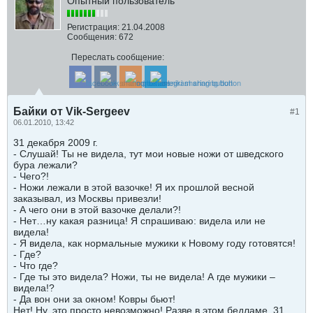
Опытный пользователь
Регистрация:
21.04.2008
Сообщения:
672
Переслать сообщение:
Байки от Vik-Sergeev
#1
06.01.2010, 13:42
31 декабря 2009 г.
- Слушай! Ты не видела, тут мои новые ножи от шведского
бура лежали?
- Чего?!
- Ножи лежали в этой вазочке! Я их прошлой весной
заказывал, из Москвы привезли!
- А чего они в этой вазочке делали?!
- Нет…ну какая разница! Я спрашиваю: видела или не
видела!
- Я видела, как нормальные мужики к Новому году готовятся!
- Где?
- Что где?
- Где ты это видела? Ножи, ты не видела! А где мужики –
видела!?
- Да вон они за окном! Ковры бьют!
Нет! Ну, это просто невозможно! Разве в этом бедламе, 31