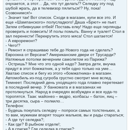
очухается, а этот… Да, что тут делать!? Селедку эту под
шубой жрать, да в телевизор пялиться!? Ну, пока!
Созвонимся!»
- Значит так! Вот список. Сходи в магазин, купи все это. И
еще «Шампанского» полусладкого! Даша «Брют» не пьет.
Затем отбивнушки отбей! Поставь елку! Надо еще гирлянды
проверить и повесить! И полы помыть. Ванну и туалет! Стол в
зал перенести! Перекрутить этого мяса! Стол шатается!
- А евроремонт?
- Чего!?
- Ремонт я спрашиваю тебе до Нового года не сделать?
Евроокна от Версачи? Американские двери от Трусарди?
Натяжные потолки вечерним самолетом из Парижа?
- Остришь? Мне что это одной надо? Завтра дети, внучка
придут в этот бомжатник, а у тебя одно только на уме…
Хватаю список и бегу из этого «бомжатника» в магазин.
Автомобиль из-под сугроба грустно смотрит мне вслед.
Темнеет. Последний день уходящего года плавно перетекает
в последний вечер. У банкомата и в магазинах не
протолкнуться. Народ в очередях возбужден и все куда-то
торопятся. Таак: майонез – ведро, колбасы – батон, яиц –
три десятка, сыра – полкило…
Телефон:
- Будешь покупать селедку – попроси самых толстеньких, а
то вам, мужикам впарят тощих мальков, вы и рады стараться;
- А где тут селедка?;
- Как где? В рыбном отделе!;
- А в списке? Где селедка в списке?;