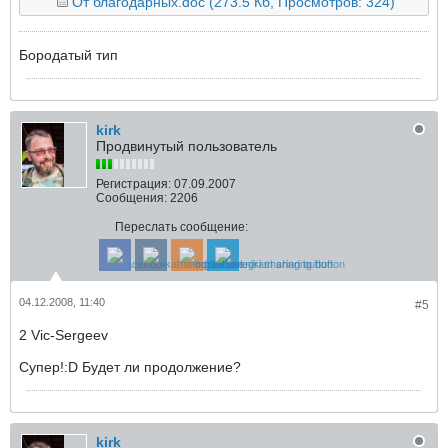
От благодарных.doc
(273.5 Кб, Просмотров: 324)
Бородатый тип
kirk
Продвинутый пользователь
Регистрация:
07.09.2007
Сообщения:
2206
Переслать сообщение:
04.12.2008, 11:40
#5
2 Vic-Sergeev
Супер!:D Будет ли продолжение?
kirk