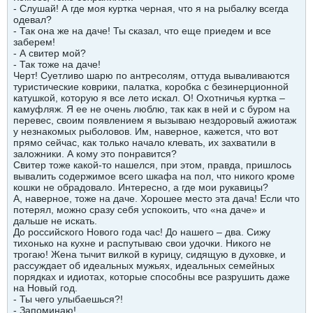
- Слушай! А где моя куртка черная, что я на рыбалку всегда
одевал?
- Так она же на даче! Ты сказал, что еще приедем и все
заберем!
- А свитер мой?
- Так тоже на даче!
Черт! Суетливо шарю по антресолям, оттуда вываливаются
туристические коврики, палатка, коробка с безинерционной
катушкой, которую я все лето искал. О! Охотничья куртка –
камуфляж. Я ее не очень люблю, так как в ней и с буром на
перевес, своим появлением я вызываю нездоровый ажиотаж
у незнакомых рыболовов. Им, наверное, кажется, что вот
прямо сейчас, как только начало клевать, их захватили в
заложники. А кому это понравится?
Свитер тоже какой-то нашелся, при этом, правда, пришлось
вывалить содержимое всего шкафа на пол, что никого кроме
кошки не обрадовало. Интересно, а где мои рукавицы?
А, наверное, тоже на даче. Хорошее место эта дача! Если что
потерял, можно сразу себя успокоить, что «на даче» и
дальше не искать.
До российского Нового года час! До нашего – два. Сижу
тихонько на кухне и распутываю свои удочки. Никого не
трогаю! Жена тычит вилкой в курицу, сидящую в духовке, и
рассуждает об идеальных мужьях, идеальных семейных
порядках и идиотах, которые способны все разрушить даже
на Новый год.
- Ты чего улыбаешься?!
- Запоминаю!