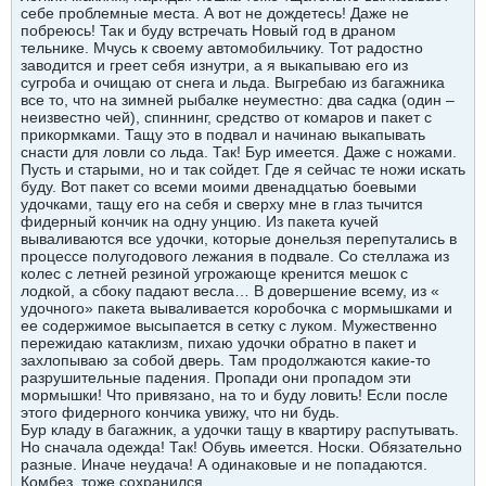
себе проблемные места. А вот не дождетесь! Даже не
побреюсь! Так и буду встречать Новый год в драном
тельнике. Мчусь к своему автомобильчику. Тот радостно
заводится и греет себя изнутри, а я выкапываю его из
сугроба и очищаю от снега и льда. Выгребаю из багажника
все то, что на зимней рыбалке неуместно: два садка (один –
неизвестно чей), спиннинг, средство от комаров и пакет с
прикормками. Тащу это в подвал и начинаю выкапывать
снасти для ловли со льда. Так! Бур имеется. Даже с ножами.
Пусть и старыми, но и так сойдет. Где я сейчас те ножи искать
буду. Вот пакет со всеми моими двенадцатью боевыми
удочками, тащу его на себя и сверху мне в глаз тычится
фидерный кончик на одну унцию. Из пакета кучей
вываливаются все удочки, которые донельзя перепутались в
процессе полугодового лежания в подвале. Со стеллажа из
колес с летней резиной угрожающе кренится мешок с
лодкой, а сбоку падают весла… В довершение всему, из «
удочного» пакета вываливается коробочка с мормышками и
ее содержимое высыпается в сетку с луком. Мужественно
пережидаю катаклизм, пихаю удочки обратно в пакет и
захлопываю за собой дверь. Там продолжаются какие-то
разрушительные падения. Пропади они пропадом эти
мормышки! Что привязано, на то и буду ловить! Если после
этого фидерного кончика увижу, что ни будь.
Бур кладу в багажник, а удочки тащу в квартиру распутывать.
Но сначала одежда! Так! Обувь имеется. Носки. Обязательно
разные. Иначе неудача! А одинаковые и не попадаются.
Комбез, тоже сохранился.