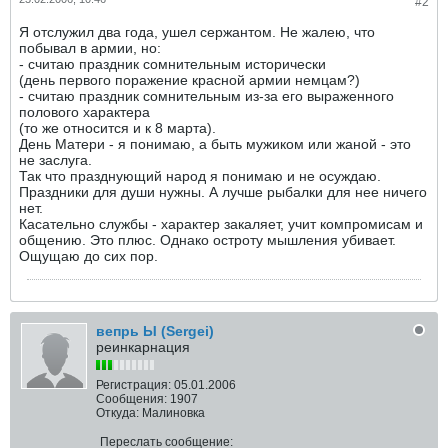
#2
Я отслужил два года, ушел сержантом. Не жалею, что
побывал в армии, но:
- считаю праздник сомнительным исторически
(день первого поражение красной армии немцам?)
- считаю праздник сомнительным из-за его выраженного
полового характера
(то же относится и к 8 марта).
День Матери - я понимаю, а быть мужиком или жаной - это
не заслуга.
Так что празднующий народ я понимаю и не осуждаю.
Праздники для души нужны. А лучше рыбалки для нее ничего
нет.
Касательно службы - характер закаляет, учит компромисам и
общению. Это плюс. Однако остроту мышления убивает.
Ощущаю до сих пор.
вепрь Ы (Sergei)
реинкарнация
Регистрация:
05.01.2006
Сообщения:
1907
Откуда:
Малиновка
Переслать сообщение: