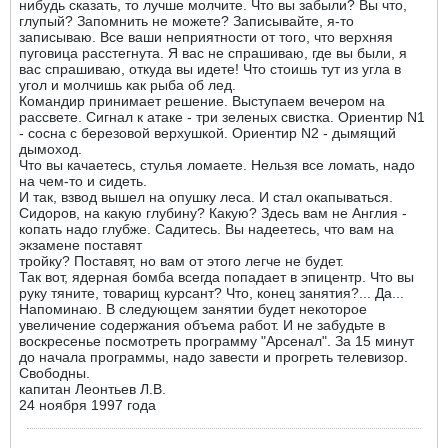
нибудь сказать, то лучше молчите. Что вы забыли? Вы что,
глупый? Запомнить не можете? Записывайте, я-то
записываю. Все ваши неприятности от того, что верхняя
пуговица расстегнута. Я вас не спрашиваю, где вы были, я
вас спрашиваю, откуда вы идете! Что стоишь тут из угла в
угол и молчишь как рыба об лед.
Командир принимает решение. Выступаем вечером на
рассвете. Сигнал к атаке - три зеленых свистка. Ориентир N1
- сосна с березовой верхушкой. Ориентир N2 - дымящий
дымоход.
Что вы качаетесь, стулья ломаете. Нельзя все ломать, надо
на чем-то и сидеть.
И так, взвод вышел на опушку леса. И стал окапываться.
Сидоров, на какую глубину? Какую? Здесь вам не Англия -
копать надо глубже. Садитесь. Вы надеетесь, что вам на
экзамене поставят
тройку? Поставят, но вам от этого легче не будет.
Так вот, ядерная бомба всегда попадает в эпицентр. Что вы
руку тяните, товарищ курсант? Что, конец занятия?... Да...
Напоминаю. В следующем занятии будет некоторое
увеличение содержания объема работ. И не забудьте в
воскресенье посмотреть программу "Арсенал". За 15 минут
до начала программы, надо завести и прогреть телевизор.
Свободны.
капитан Леонтьев Л.В.
24 ноября 1997 года