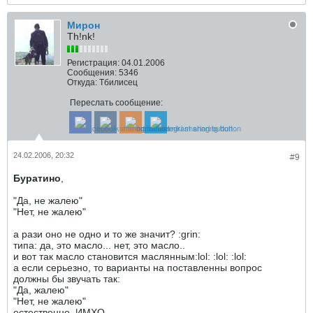
Мирон
Th!nk!
Регистрация:
04.01.2006
Сообщения:
5346
Откуда:
Тбилисец
Переслать сообщение:
24.02.2006, 20:32
#9
Буратино
,
"Да, не жалею"
"Нет, не жалею"
а рази оно не одно и то же значит? :grin:
типа: да, это масло... нет, это масло..
и вот так масло становится маслянным:lol: :lol: :lol:
а если серьезно, то варианты на поставленны вопрос
должны бы звучать так:
"Да, жалею"
"Нет, не жалею"
естественно, ИМХО