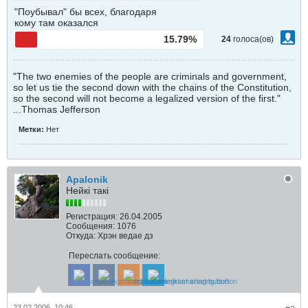
"Поубывал" бы всех, благодаря
кому там оказался
15.79%
24
голоса(ов)
"The two enemies of the people are criminals and government,
so let us tie the second down with the chains of the Constitution,
so the second will not become a legalized version of the first."
...Thomas Jefferson
Метки:
Нет
Apalonik
Нейкі такі
Регистрация:
26.04.2005
Сообщения:
1076
Откуда:
Хрэн ведае дз
Переслать сообщение:
23.02.2006, 10:46