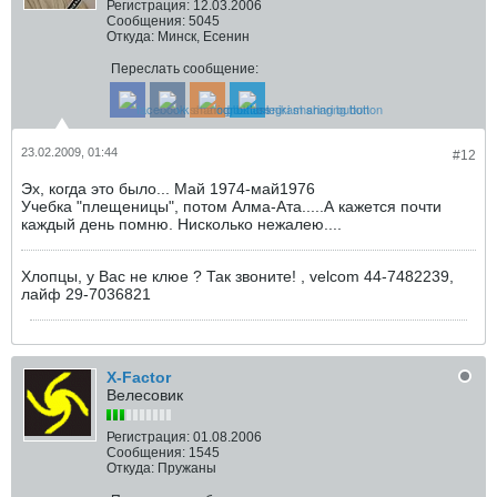
Регистрация:
12.03.2006
Сообщения:
5045
Откуда:
Минск, Есенин
Переслать сообщение:
23.02.2009, 01:44
#12
Эх, когда это было... Май 1974-май1976
Учебка "плещеницы", потом Алма-Ата.....А кажется почти
каждый день помню. Нисколько нежалею....
Хлопцы, у Вас не клюе ? Так звоните! , velcom 44-7482239,
лайф 29-7036821
X-Factor
Велесовик
Регистрация:
01.08.2006
Сообщения:
1545
Откуда:
Пружаны