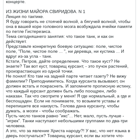
концерте.
ИЗ ЖИЗНИ МАЙОРА СВИРИДОВА. N 1
Лекция по тактике.
Я буду говорить не стоячей волной, а бягучей волной, чтобы
она в вашей коре головного мозга возбуждала ячейки памяти
по петле Гистерезиса.
Тема сегодняшнего занятия: что такое танк, и как он
действует.
Представьте конкретную боевую ситуацию: поле, чистое
поле, "Поле, чистое поле ... ", ни деревца, ни кустика ... И
вдруг из-за угла - танк.
Кстати, Петров, дайте определение. Что такое куст? Не
знаете? Так вот куст, товарищ курсант, - это пучок растений,
произрастающих из одной точки.
Не понял! Кто там на задней парте читает газету? Не вижу
фамилии? Приподнимитесь. Когда курсанта вызывают, он
должен встать и покраснеть. И запомните прописную истину,
что каждый курсант должен быть либо поощрен, либо
наказан. Так что смотрите у меня! Я где нормальный, а где и
беспощаден. Если не понимаете, то возьмите уставы и
перепишите все наизусть. Голова дана курсанту, чтобы
думать, а мозги - чтобы соображать.
Пусть число танков равно "икс"... Нет, мало, пусть лучше -
"игрек". Танки наступают небольшими группами по два-три
человека.
А это, что за явление Христа народу?! У вас, что нет языка в
дверь постучаться? Товарищ курсант, если вы хотите что-