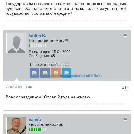
Государством называется самое холодное из всех холодных
чудовищ. Холодно лжет оно; и эта ложь ползет из уст его: «Я,
государство, составляю народ»@
Vadim K.
Не профи но могу!!!
Регистрация:
15.01.2009
Сообщения:
45
Переслать сообщение:
23.02.2009, 01:40
#11
Всех спраздником! Отдал 2 года не жалею.
valera
любитель-хроник