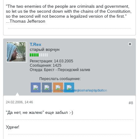
"The two enemies of the people are criminals and government,
so let us tie the second down with the chains of the Constitution,
so the second will not become a legalized version of the first."
...Thomas Jefferson
T.Rex
старый ворчун
Регистрация:
14.03.2005
Сообщения:
1425
Откуда:
Брест - Персидский залив
Переслать сообщение:
24.02.2006, 14:46
#8
"Да нет, не жалею" еще забыл :-)
Удачи!