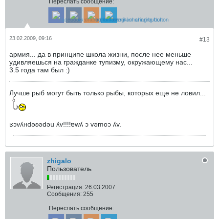
Переслать сообщение:
23.02.2009, 09:16
#13
армия... да в принципе школа жизни, после нее меньше
удивляешься на гражданке тупизму, окружающему нас...
3.5 года там был :)
Лучше рыб могут быть только рыбы, которых еще не ловил...
ʁɔvʎнdǝʚǝdǝu ʎv!!!!ɐwʎ ɔ vǝmоɔ ʎv.
zhigalo
Пользователь
Регистрация:
26.03.2007
Сообщения:
255
Переслать сообщение: