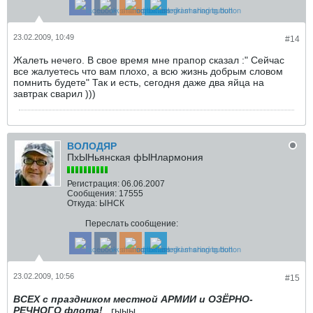
23.02.2009, 10:49
#14
Жалеть нечего. В свое время мне прапор сказал :" Сейчас
все жалуетесь что вам плохо, а всю жизнь добрым словом
помнить будете" Так и есть, сегодня даже два яйца на
завтрак сварил )))
ВОЛОДЯР
ПхЫНьянская фЫНлармония
Регистрация:
06.06.2007
Сообщения:
17555
Откуда:
ЫНСК
Переслать сообщение:
23.02.2009, 10:56
#15
ВСЕХ с праздником местной АРМИИ и ОЗЁРНО-
РЕЧНОГО флота!
..гыыы...