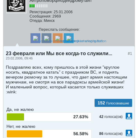
Антропоморфнодендромутант
Регистрация:
25.01.2006
Сообщения:
2969
Откуда:
Минск
Переслать сообщение:
23 февраля или Мы все когда-то служили...
#1
23.02.2006, 09:46
Поздравляю всех, кому пришлось в этой жизни "круглое
носить, квадратное катать" с праздником ВС, и поднять
вечером рюмочку за то лучшее, что дает армия настоящим
мужчинам, не смотря на все парадоксы армейской жизни!
И маленький вопрос, который касается только служивших
:wink:
152
Голосовавшие
Да, не жалею
27.63%
42
голоса(ов)
Нет, не жалею
56.58%
86
голоса(ов)