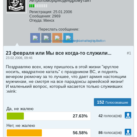
Антропоморфнодендромутант
Регистрация:
25.01.2006
Сообщения:
2969
Откуда:
Минск
Переслать сообщение:
23 февраля или Мы все когда-то служили...
#1
23.02.2006, 09:46
Поздравляю всех, кому пришлось в этой жизни "круглое
носить, квадратное катать" с праздником ВС, и поднять
вечером рюмочку за то лучшее, что дает армия настоящим
мужчинам, не смотря на все парадоксы армейской жизни!
И маленький вопрос, который касается только служивших
:wink:
152
Голосовавшие
Да, не жалею
27.63%
42
голоса(ов)
Нет, не жалею
56.58%
86
голоса(ов)