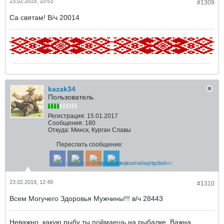
23.02.2019, 10:53
#1309
Са святам! В/ч 20014
kazak34
Пользователь
Регистрация:
15.01.2017
Сообщения:
180
Откуда:
Минск, Курган Славы
Переслать сообщение:
23.02.2019, 12:49
#1310
Всем Могучего Здоровья Мужчины!!! в/ч 28443
Неважно, какую рыбу ты поймаешь на рыбалке. Важна