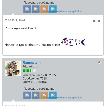
Переслать сообщение:
23.02.2019, 10:09
#1308
С праздником! В/ч 30695
Неважно где рыбачить, важно с кем
Rammstein
Аўдыёфіл
Регистрация:
12.03.2005
Сообщения:
7618
Откуда:
BELARUS
Переслать сообщение: