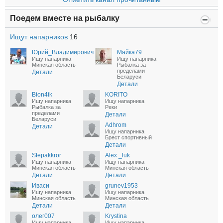
Поедем вместе на рыбалку
Ищут напарников
16
Юрий_Владимирович
Майка79
Ищу напарника
Ищу напарника
Минская область
Рыбалка за
пределами
Детали
Беларуси
Детали
Bion4ik
KORITO
Ищу напарника
Ищу напарника
Рыбалка за
Реки
пределами
Детали
Беларуси
Adhrom
Детали
Ищу напарника
Брест спортивный
Детали
Stepakkror
Alex _luk
Ищу напарника
Ищу напарника
Минская область
Минская область
Детали
Детали
Иваси
grunev1953
Ищу напарника
Ищу напарника
Минская область
Минская область
Детали
Детали
олег007
Krystina
Ищу напарника
Ищу напарника