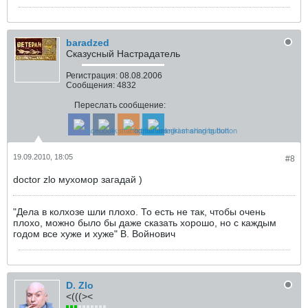
baradzed
Сказусный Настрадатель
Регистрация:
08.08.2006
Сообщения:
4832
Переслать сообщение:
19.09.2010, 18:05
#8
doctor zlo мухомор загадай )
"Дела в колхозе шли плохо. То есть не так, чтобы очень
плохо, можно было бы даже сказать хорошо, но с каждым
годом все хуже и хуже" В. Войнович
D. Zlo
<(((><