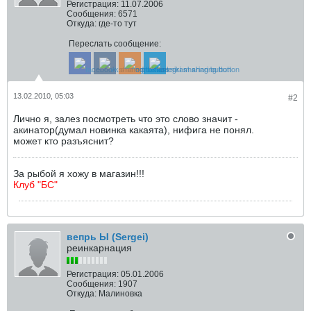
Регистрация:
11.07.2006
Сообщения:
6571
Откуда:
где-то тут
Переслать сообщение:
13.02.2010, 05:03
#2
Лично я, залез посмотреть что это слово значит -
акинатор(думал новинка какаята), нифига не понял.
может кто разъяснит?
За рыбой я хожу в магазин!!!
Клуб "БС"
вепрь Ы (Sergei)
реинкарнация
Регистрация:
05.01.2006
Сообщения:
1907
Откуда:
Малиновка