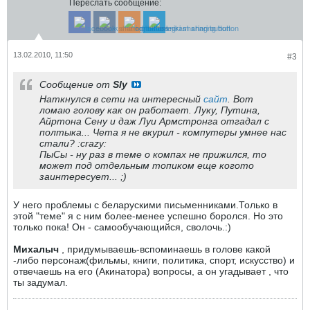
Переслать сообщение:
13.02.2010, 11:50
#3
Сообщение от
Sly
Наткнулся в сети на интересный
сайт
. Вот
ломаю голову как он работает. Луку, Путина,
Айртона Сену и даж Луи Армстронга отгадал с
полтыка... Чета я не вкурил - компутеры умнее нас
стали? :crazy:
ПыСы - ну раз в теме о компах не прижился, то
может под отдельным топиком еще когото
заинтересует... ;)
У него проблемы с беларускими письменниками.Только в
этой "теме" я с ним более-менее успешно боролся. Но это
только пока! Он - самообучающийся, сволочь.:)
Михалыч
, придумываешь-вспоминаешь в голове какой
-либо персонаж(фильмы, книги, политика, спорт, искусство) и
отвечаешь на его (Акинатора) вопросы, а он угадывает , что
ты задумал.