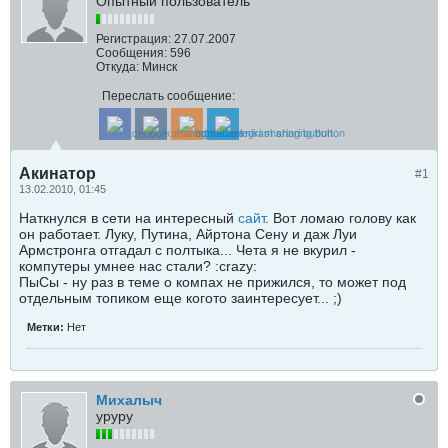
Опытный пользователь
Регистрация:
27.07.2007
Сообщения:
596
Откуда:
Минск
Переслать сообщение:
Акинатор
#1
13.02.2010, 01:45
Наткнулся в сети на интересный
сайт
. Вот ломаю голову как
он работает. Луку, Путина, Айртона Сену и даж Луи
Армстронга отгадал с полтыка... Чета я не вкурил -
компутеры умнее нас стали? :crazy:
ПыСы - ну раз в теме о компах не прижился, то может под
отдельным топиком еще когото заинтересует... ;)
Метки:
Нет
Михалыч
уруру