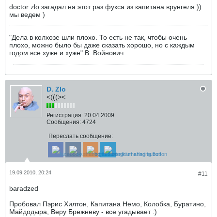
doctor zlo загадал на этот раз фукса из капитана врунгеля ))
мы ведем )
"Дела в колхозе шли плохо. То есть не так, чтобы очень
плохо, можно было бы даже сказать хорошо, но с каждым
годом все хуже и хуже" В. Войнович
D. Zlo
<(((><
Регистрация:
20.04.2009
Сообщения:
4724
Переслать сообщение:
19.09.2010, 20:24
#11
baradzed
Пробовал Пэрис Хилтон, Капитана Немо, Колобка, Буратино,
Майдодыра, Веру Брежневу - все угадывает :)