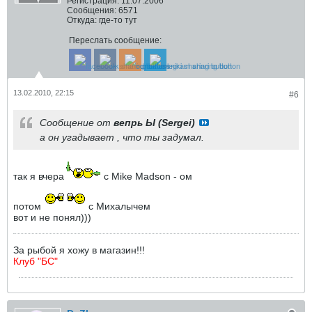
Регистрация:
11.07.2006
Сообщения:
6571
Откуда:
где-то тут
Переслать сообщение:
13.02.2010, 22:15
#6
Сообщение от
вепрь Ы (Sergei)
а он угадывает , что ты задумал.
так я вчера
с Mike Madson - ом
потом
с Михалычем
вот и не понял)))
За рыбой я хожу в магазин!!!
Клуб "БС"