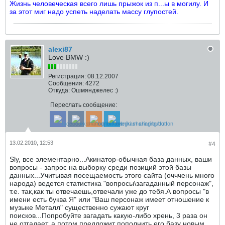
Жизнь человеческая всего лишь прыжок из п...ы в могилу. И
за этот миг надо успеть наделать массу глупостей.
alexi87
Love BMW :)
Регистрация:
08.12.2007
Сообщения:
4272
Откуда:
Ошмянджелес :)
Переслать сообщение:
13.02.2010, 12:53
#4
Sly, все элементарно...Акинатор-обычная база данных, ваши
вопросы - запрос на выборку среди позиций этой базы
данных...Учитывая посещаемость этого сайта (очччень много
народа) ведется статистика "вопросы\загаданный персонаж",
т.е. так,как ты отвечаешь,отвечали уже до тебя.А вопросы "в
имени есть буква Я" или "Ваш персонаж имеет отношение к
музыке Металл" существенно сужают круг
поисков...Попробуйте загадать какую-либо хрень, 3 раза он
не отгадает, а потом предложит пополнить его базу новым