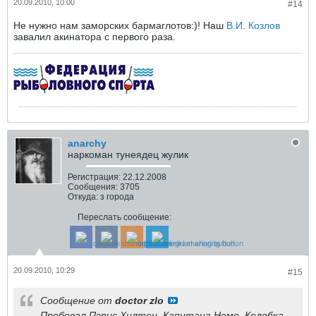
20.09.2010, 10:00
#14
Не нужно нам заморских бармаглотов:)! Наш
В.И. Козлов
завалил акинатора с первого раза.
anarchy
наркоман тунеядец жулик
Регистрация:
22.12.2008
Сообщения:
3705
Откуда:
з города
Переслать сообщение:
20.09.2010, 10:29
#15
Сообщение от
doctor zlo
Пробовал Пэрис Хилтон, Капитана Немо, Колобка,