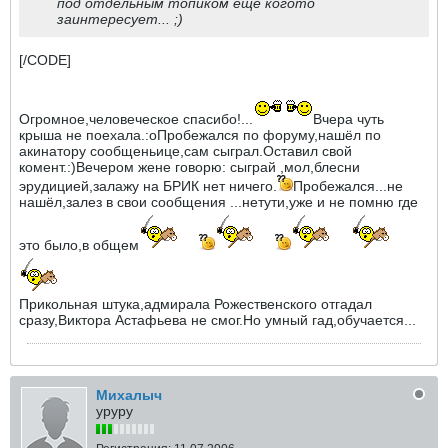
под отдельным топиком еще когото
заинтересует... ;)
[/CODE]
Огромное,человеческое спасибо!...
Вчера чуть
крыша не поехала.:oПробежался по форуму,нашёл по
акинатору сообщеньице,сам сыграл.Оставил свой
комент.:)Вечером жене говорю: сыграй ,мол,блесни
эрудицией,залажу на БРИК нет ничего.
Пробежался...не
нашёл,залез в свои сообщения ...нетути,уже и не помню где
это было,в общем
Прикольная штука,адмирала Рожественского отгадал
сразу,Виктора Астафьева не смог.Но умный гад,обучается...
Михалыч
уруру