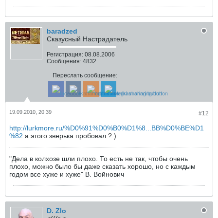
baradzed
Сказусный Настрадатель
Регистрация:
08.08.2006
Сообщения:
4832
Переслать сообщение:
19.09.2010, 20:39
#12
http://lurkmore.ru/%D0%91%D0%B0%D1%8...BB%D0%BE%D1
%82
а этого зверька пробовал ? )
"Дела в колхозе шли плохо. То есть не так, чтобы очень
плохо, можно было бы даже сказать хорошо, но с каждым
годом все хуже и хуже" В. Войнович
D. Zlo