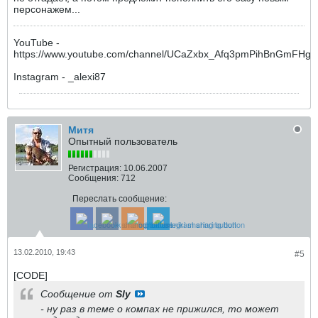
персонажем...
YouTube -
https://www.youtube.com/channel/UCaZxbx_Afq3pmPihBnGmFHg
Instagram - _alexi87
Митя
Опытный пользователь
Регистрация:
10.06.2007
Сообщения:
712
Переслать сообщение:
13.02.2010, 19:43
#5
[CODE]
Сообщение от
Sly
- ну раз в теме о компах не прижился, то может