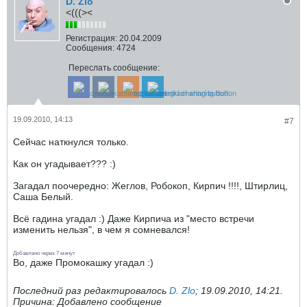
D. Zlo
<(((><
Регистрация:
20.04.2009
Сообщения:
4724
Переслать сообщение:
19.09.2010, 14:13
#7
Сейчас наткнулся только.
Как он угадывает??? :)
Загадал поочередно: Жеглов, Робокоп, Кирпич !!!!, Штирлиц,
Саша Белый.
Всё гадина угадал :) Даже Кирпича из "место встречи
изменить нельзя", в чем я сомневался!
Добавлено через 7 минут
Во, даже Промокашку угадал :)
Последний раз редактировалось
D. Zlo
;
19.09.2010, 14:21
.
Причина:
Добавлено сообщение