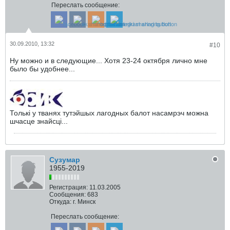
Переслать сообщение:
30.09.2010, 13:32
#10
Ну можно и в следующие... Хотя 23-24 октября лично мне
было бы удобнее...
Толькi у тванях тутэйшых лагодных балот насамрэч можна
шчасце знайсцi...
Сузумар
1955-2019
Регистрация:
11.03.2005
Сообщения:
683
Откуда:
г. Минск
Переслать сообщение: