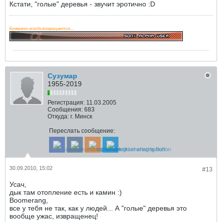
Кстати, "голые" деревья - звучит эротично :D
Бумеранги всегда возвращаются....
Сузумар
1955-2019
Регистрация:
11.03.2005
Сообщения:
683
Откуда:
г. Минск
Переслать сообщение:
30.09.2010, 15:02
#13
Усач,
дык там отопление есть и камин :)
Boomerang,
все у тебя не так, как у людей... А "голые" деревья это
вообще ужас, извращенец!