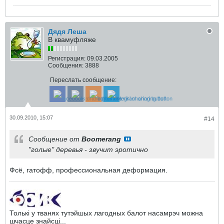
Дядя Леша
В квамуфляже
Регистрация:
09.03.2005
Сообщения:
3888
Переслать сообщение:
30.09.2010, 15:07
#14
Сообщение от
Boomerang
"голые" деревья - звучит эротично
Фсё, гатофф, профессиональная деформация.
Толькi у тванях тутэйшых лагодных балот насамрэч можна
шчасце знайсцi...