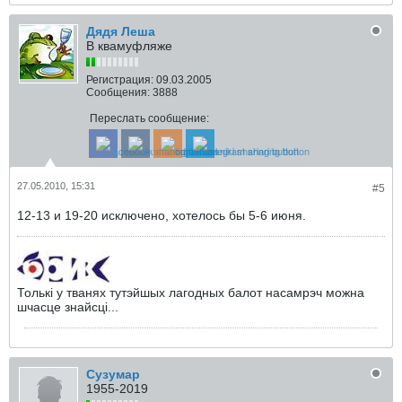
Дядя Леша
В квамуфляже
Регистрация:
09.03.2005
Сообщения:
3888
Переслать сообщение:
27.05.2010, 15:31
#5
12-13 и 19-20 исключено, хотелось бы 5-6 июня.
Толькi у тванях тутэйшых лагодных балот насамрэч можна
шчасце знайсцi...
Сузумар
1955-2019