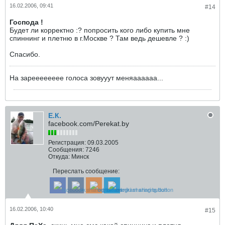
16.02.2006, 09:41
#14
Господа !
Будет ли корректно :? попросить кого либо купить мне
спиннинг и плетню в г.Москве ? Там ведь дешевле ? :)
Спасибо.
На зарееееееее голоса зовууут меняаааааа...
Е.К.
facebook.com/Perekat.by
Регистрация:
09.03.2005
Сообщения:
7246
Откуда:
Минск
Переслать сообщение:
16.02.2006, 10:40
#15