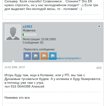
Сильвер. Коля спасибо! Созвонимся... Спининг? Это ЕК
нужно спросить, он у нас молодожёном поедет! :-) Если три
дня выдюжит без молодой жены, то - половим! :-)
a1963
Новичок
Регистрация:
23.08.2005
Сообщения:
82
Переслать сообщение:
14.02.2006, 20:57
#10
Игорь буду там, ищи в Колмике, или у РП, мы там с
Дунаевым тусоваться будем. А у колмика я буду базироватся,
в пятницу уже там с утра.
тел 916 0644388 Алексей
Наживка это все