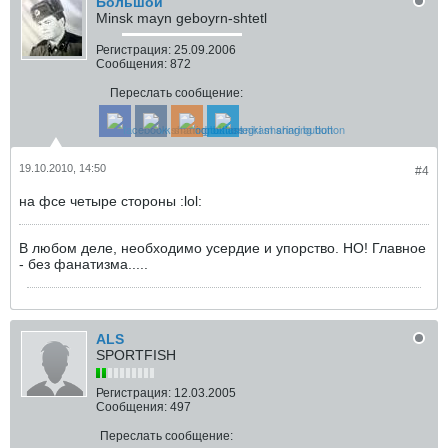
Большой
Minsk mayn geboyrn-shtetl
Регистрация:
25.09.2006
Сообщения:
872
Переслать сообщение:
19.10.2010, 14:50
#4
на фсе четыре стороны :lol:
В любом деле, необходимо усердие и упорство. НО! Главное
- без фанатизма.....
ALS
SPORTFISH
Регистрация:
12.03.2005
Сообщения:
497
Переслать сообщение: