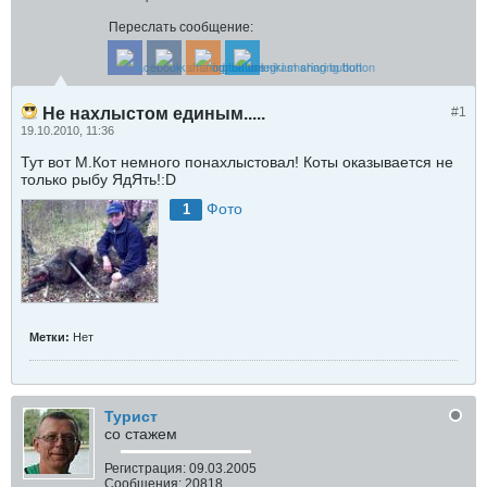
Переслать сообщение:
Не нахлыстом единым.....
#1
19.10.2010, 11:36
Тут вот М.Кот немного понахлыстовал! Коты оказывается не
только рыбу ЯдЯть!:D
Фото
1
Метки:
Нет
Турист
со стажем
Регистрация:
09.03.2005
Сообщения:
20818