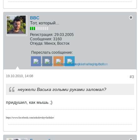
BBC
Тот, который...
Регистрация:
29.03.2005
Сообщения:
3160
Откуда:
Минск, Восток
Переслать сообщение:
19.10.2010, 14:08
#3
неужели Васька голыми руками заломал?
придушил, как мышь ;)
https://www.facebook.com/sokolovskyvladislav