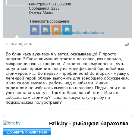
Регистрация:
21.03.2008
Сообщения:
2238
Откуда:
Минск
Переслать сообщение:
19.10.2010, 21:16
#6
Во блин кака аудитория у ветки, оказываеццо! Я просто
напуган!!! Скока внимания отчетам по ловле, как правило,
микропиписочных трофеев. И стоило нашему коллеге, чуть
оступиться, приминить одну из модификаций бронебойных
стримеров, и.... Во первых - трофей есть! Во вторых - мушку с
легендой герой обязан выложить для всеобщего обсуждения,
и что самое важное - работы над ошибками. Иначе
родителям не избежать вызова на педсовет. Педы - они и на
учет поставить могут... Так что Вася, давай, жги... Или это
собссна сам стример? Тада на какую такую рыбу на
подскольскам полуострави?
Brik.by - рыбацкая барахолка
Добавить объявление