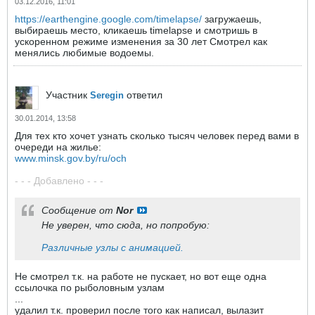
03.12.2016, 11:01
https://earthengine.google.com/timelapse/
загружаешь,
выбираешь место, кликаешь timelapse и смотришь в
ускоренном режиме изменения за 30 лет Смотрел как
менялись любимые водоемы.
Участник
ответил
Seregin
30.01.2014, 13:58
Для тех кто хочет узнать сколько тысяч человек перед вами в
очереди на жилье:
www.minsk.gov.by/ru/och
- - - Добавлено - - -
Сообщение от
Nor
Не уверен, что сюда, но попробую:
Различные узлы с анимацией.
Не смотрел т.к. на работе не пускает, но вот еще одна
ссылочка по рыболовным узлам
...
удалил т.к. проверил после того как написал, вылазит