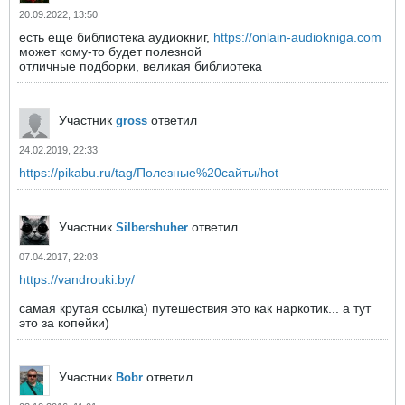
20.09.2022, 13:50
есть еще библиотека аудиокниг,
https://onlain-audiokniga.com
может кому-то будет полезной
отличные подборки, великая библиотека
Участник
ответил
gross
24.02.2019, 22:33
https://pikabu.ru/tag/Полезные%20сайты/hot
Участник
ответил
Silbershuher
07.04.2017, 22:03
https://vandrouki.by/
самая крутая ссылка) путешествия это как наркотик... а тут
это за копейки)
Участник
ответил
Bobr