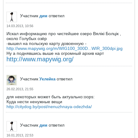
Участник
ответил
дим
14.03.2013, 10:56
Искал информацию про чистейшее озеро Вялiкi Болцiк ,
около Голубых озёр
-вышел на польскую карту довоенную -
http://www.mapywig.org/m/WIG100_300D...WIR_300dpi.jpg
Ну а поднявшись выше на огромный архив карт
http://www.mapywig.org/
Участник
ответил
Уклейка
26.02.2013, 21:55
для некоторых может быть актуально:oops:
Куда нести ненужные вещи
http://citydog.by/post/nenuzhnaya-odezhda/
Участник
ответил
дим
16.01.2013, 22:53