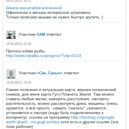
29.03.2013, 15:12
Шкала масштабов вселенной
Офигенная и весьма интересная штуковина.
Только колёсико мышки не нужно быстро крутить :)
Участник
ответил
SAM
14.03.2013, 22:18
Прогноз клёва рыбы
http://www.rybalku.ru/prognoz/?city=4133
Участник
ответил
=Сан_Саныч=
14.03.2013, 14:10
Самая полезная и актуальная карта, вернее космический
снимок, для меня карта Гугл-Планета Земля. Там можно
ставить любые метки, измерять расстояния, смотреть
растительность, можно рассмотреть дома, машины. очень
нравится. и всё просто - нажать "скачать", скачается,
установится и смотри (надо быть подключенному к
интернету). ссылка на программу
http://dontreg.ru/google-
earth-skach...no-gugl-zemlya
хотя есть и другие ссылки (эта
пока рабочая)