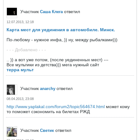
Участник
ответил
Саша Клега
12.07.2013, 12:18
Карта мест для уединения в автомобиле. Минск.
По-любому - нужное инфа,.)) ну, между рыбалками)))
- - - Добавлено - - -
.. )) а вот уже потом, (после уединенных мест) ---
Все мультики из детства))) мега нужный сайт
терра мульт
Участник
ответил
anarchy
08.04.2013, 23:08
http://www.yaplakal.com/forum2/topic564674.html
может кому
то поможет сэкономить на билетах РЖД
Участник
ответил
Светик