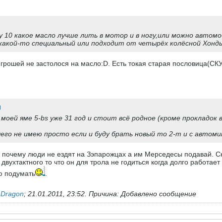
 10 какое масло лучше лить в мотор и в ногу,или можно автом
акой-то специальный или подходит от четырёх колёсной Хонд
и грошей не застолося на масло:D. Есть токая старая пословица
моей яме 5-bs уже 31 год и стоит всё родное (кроме прокладо
чего не имею просто если и буду брать новый то 2-т и с автом
 почему люди не ездят на Зэпарожцах а им Мерседесы подавай. Ска
вухтактного то что он для трола не годиться когда долго работает
ю подумать
.
ь
Dragon
;
21.01.2011, 23:52
.
Причина:
Добавлено сообщение