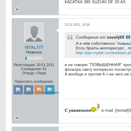
КАСАТКА 385 SUZUKI DF 20 AS
21.01.2011, 18:36
Сообщение от
savelij65
А в чём собственно "повы
VITAL777
Если брать моторесурс , т
Новичок
http://ppr.mybb.ru/viewtopic.
я не говорю "ПОВЫШЕННАЯ" просто
Регистрация:
20.01.2011
Сообщения:
61
фильтра свеч) интересно посмотре
Откуда:
г.Лида
А вообще я против 4-т ни чего не
Переслать сообщение:
С уважением
e-mail: [/emai