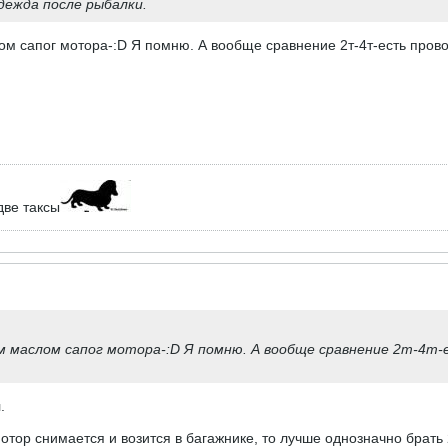
дежда после рыбалки.
м сапог мотора-:D Я помню. А вообще сравнение 2т-4т-есть прово
две таксы
м маслом сапог мотора-:D Я помню. А вообще сравнение 2т-4т-
.
тор снимается и возится в багажнике, то лучше однозначно брать 2т