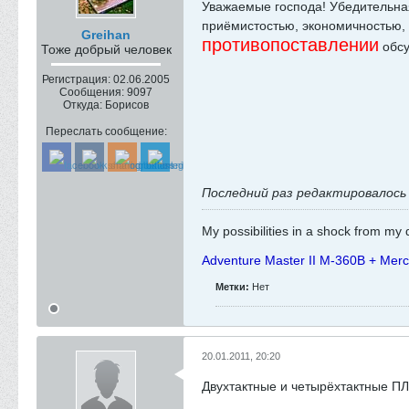
Уважаемые господа! Убедительна
приёмистостью, экономичностью, э
Greihan
противопоставлении
обс
Тоже добрый человек
Регистрация:
02.06.2005
Сообщения:
9097
Откуда:
Борисов
Переслать сообщение:
Последний раз редактировалос
My possibilities in a shock from my d
Adventure Master II M-360B + Mer
Метки:
Нет
20.01.2011, 20:20
Двухтактные и четырёхтактные ПЛ