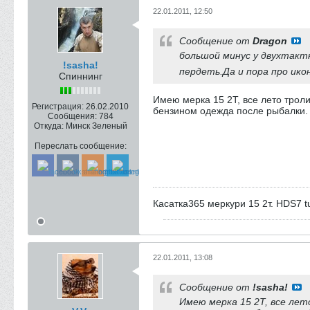
22.01.2011, 12:50
Сообщение от
Dragon
большой минус у двухтакт
!sasha!
пердеть.Да и пора про ик
Спиннинг
Имею мерка 15 2Т, все лето троли
Регистрация:
26.02.2010
бензином одежда после рыбалки.
Сообщения:
784
Откуда:
Минск Зеленый
Переслать сообщение:
Касатка365 меркури 15 2т. HDS7 t
22.01.2011, 13:08
Сообщение от
!sasha!
Имею мерка 15 2Т, все лет