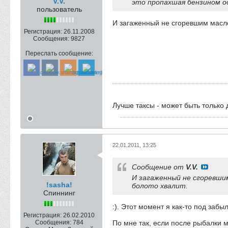
V.V.
это пропахшая бензином о
пользователь
И загаженный не сгоревшим масло
Регистрация:
26.11.2008
Сообщения:
9827
Переслать сообщение:
Лучше таксы - может быть только 
22.01.2011, 13:25
Сообщение от
V.V.
И загаженный не сгоревши
!sasha!
болото хвалит.
Спиннинг
:). Этот момент я как-то под забыл
Регистрация:
26.02.2010
Сообщения:
784
По мне так, если после рыбалки мо