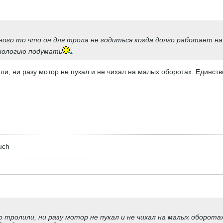
ного то что он для трола не годиться когда долго работает н
онологию подумать
.
ли, ни разу мотор не пукал и не чихал на малых оборотах. Единст
uch
о тролили, ни разу мотор не пукал и не чихал на малых оборота