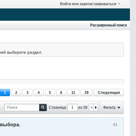
Войти или зарегистрироваться
Расширенный поиск
ний выберите раздел.
1
2
3
4
5
6
11
39
Следующая
Страница
из 39
Фильтр
 выбора.
#1