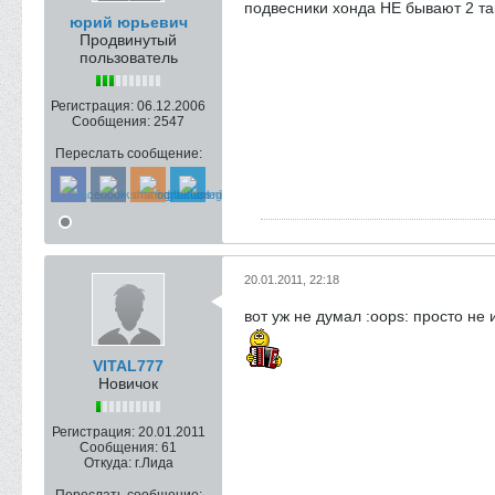
подвесники хонда НЕ бывают 2 т
юрий юрьевич
Продвинутый
пользователь
Регистрация:
06.12.2006
Сообщения:
2547
Переслать сообщение:
20.01.2011, 22:18
вот уж не думал :oops: просто не
VITAL777
Новичок
Регистрация:
20.01.2011
Сообщения:
61
Откуда:
г.Лида