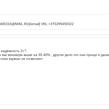
l]3405316@MAIL.RU[/email] VEL:+375299459322
 надёжность 2т.?
 он как минимум выше на 30-40% , другое дело что они проще и деш
. пока карман не позволяет.