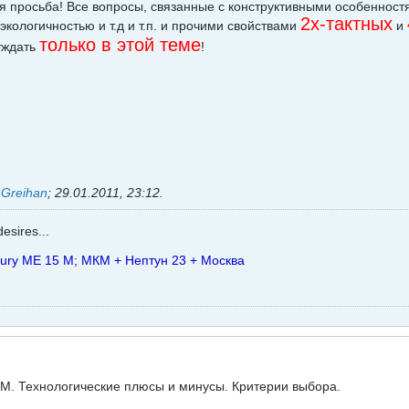
я просьба! Все вопросы, связанные с конструктивными особеннос
2х-тактных
кологичностью и т.д и т.п. и прочими свойствами
и
только в этой теме
уждать
!
ь
Greihan
;
29.01.2011, 23:12
.
esires...
cury ME 15 M; МКМ + Нептун 23 + Москва
М. Технологические плюсы и минусы. Критерии выбора.