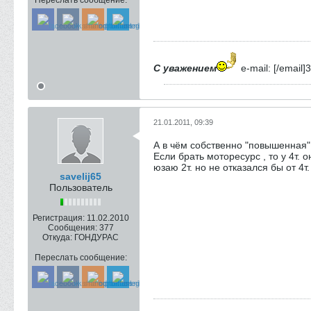
Переслать сообщение:
С уважением
e-mail: [/emai
21.01.2011, 09:39
А в чём собственно "повышенная"
Если брать моторесурс , то у 4т.
юзаю 2т. но не отказался бы от 4т
savelij65
Пользователь
Регистрация:
11.02.2010
Сообщения:
377
Откуда:
ГОНДУРАС
Переслать сообщение: