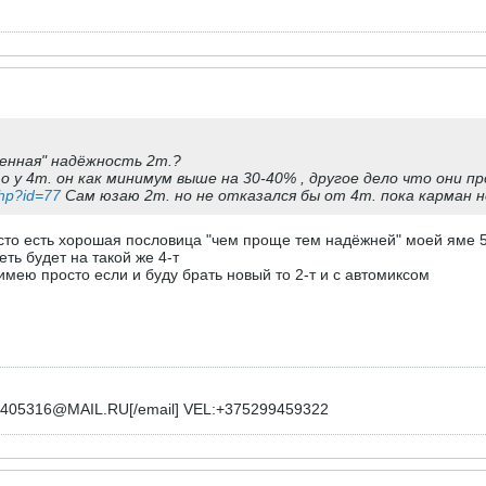
шенная" надёжность 2т.?
о у 4т. он как минимум выше на 30-40% , другое дело что они п
php?id=77
Сам юзаю 2т. но не отказался бы от 4т. пока карман н
 есть хорошая пословица "чем проще тем надёжней" моей яме 5-b
ть будет на такой же 4-т
 имею просто если и буду брать новый то 2-т и с автомиксом
l]3405316@MAIL.RU[/email] VEL:+375299459322