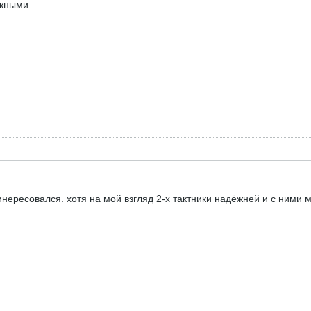
акными
 инересовался. хотя на мой взгляд 2-х тактники надёжней и с ним