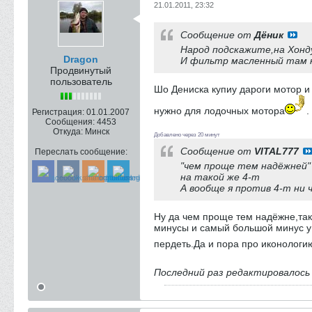
21.01.2011, 23:32
Сообщение от
Дёник
Народ подскажите,на Хонду
Dragon
И фильтр масленный там к
Продвинутый
пользователь
Шо Дениска купиу дароги мотор 
нужно для лодочных мотора
.
Регистрация:
01.01.2007
Сообщения:
4453
Откуда:
Минск
Добавлено через 20 минут
Сообщение от
VITAL777
Переслать сообщение:
"чем проще тем надёжней" 
на такой же 4-т
А вообще я против 4-т ни 
Ну да чем проще тем надёжне,так
минусы и самый большой минус у д
пердеть.Да и пора про иконологи
Последний раз редактировалос