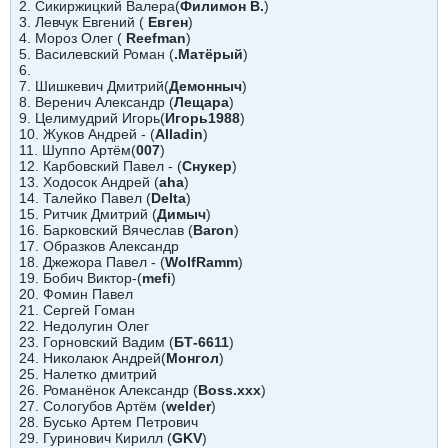
2. Сикиржицкий Валера(
Филимон В.
)
3. Левчук Евгений (
Евген
)
4. Мороз Олег (
Reefman
)
5. Василевский Роман (
.Матёрый
)
6.
7. Шишкевич Дмитрий(
Демонныч
)
8. Веренич Александр (
Лещара
)
9. Целимудрий Игорь(
Игорь1988
)
10. Жуков Андрей - (
Alladin
)
11. Шуппо Артём(
007
)
12. Карбовский Павел - (
Снукер
)
13. Ходосок Андрей (
aha
)
14. Талейко Павел (
Delta
)
15. Ритчик Дмитрий (
Димыч
)
16. Барковский Вячеслав (
Baron
)
17. Образков Александр
18. Джежора Павел - (
WolfRamm
)
19. Бобич Виктор-(
mefi
)
20. Фомин Павел
21. Сергей Гоман
22. Недолугин Олег
23. Горновский Вадим (
БТ-6611
)
24. Николаюк Андрей(
Монгол
)
25. Налетко дмитрий
26. Романёнок Александр (
Boss.xxx
)
27. Сологубов Артём (
welder
)
28. Бусько Артем Петрович
29. Гуринович Кирилл (
GKV
)