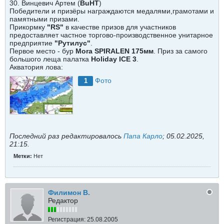
30. Винцевич Артем (
BuHT
)
Победители и призёры награждаются медалями,грамотами и
памятными призами.
Прикормку
"RS"
в качестве призов для участников
предоставляет частное торгово-производственное унитарное
предприятие
"Рутилус"
.
Первое место - бур
Mora SPIRALEN 175мм
. Приз за самого
большого леща палатка
Holiday ICE 3
.
Акватория лова:
Фото
1
Последний раз редактировалось
Папа Карло
;
05.02.2025,
21:15
.
Метки:
Нет
Филимон В.
Редактор
Регистрация:
25.08.2005