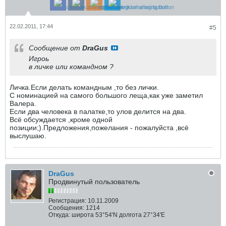
22.02.2011, 17:44
#5
Сообщение от
DraGus
Игроь
в личке или командном ?
Личка.Если делать командным ,то без лички.
С номинацией на самого большого леща,как уже заметил
Валера.
Если два человека в палатке,то улов делится на два.
Всё обсуждается ,кроме одной
позиции;).Предложения,пожелания - пожалуйста ,всё
выслушаю.
DraGus
Продвинутый пользователь
Регистрация:
10.11.2009
Сообщения:
1214
Откуда:
широта 53°54'N долгота 27°34'E