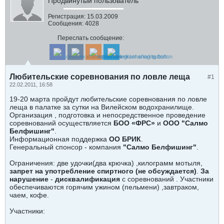
Продвинутый пользователь
Регистрация:
15.03.2009
Сообщения:
4028
Переслать сообщение:
Любительские соревнования по ловле леща
#1
22.02.2011, 16:58
19-20 марта пройдут любительские соревнования по ловле
леща в палатке за сутки на Вилейском водохранилище.
Организация , подготовка и непосредственное проведение
соревнований осуществляется
БОО «ФРС»
и
ООО "Салмо
Белфишинг"
.
Информационная поддержка
ОО БРИК
.
Генеральный спонсор - компания
"Салмо Белфишинг"
.
Ограничения: две удочки(два крючка) ,килограмм мотыля,
запрет на употребление спиртного (не обсуждается)
.
За
нарушение
-
дисквалификация
с соревнований . Участники
обеспечиваются горячим ужином (пельмени) ,завтраком,
чаем, кофе.
Участники: