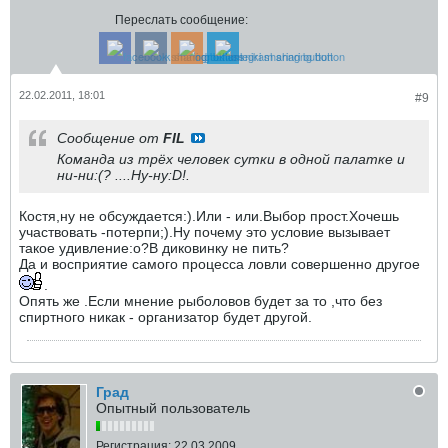
Переслать сообщение:
22.02.2011, 18:01
#9
Сообщение от
FIL
Команда из трёх человек сутки в одной палатке и
ни-ни:(? ....Ну-ну:D!.
Костя,ну не обсуждается:).Или - или.Выбор прост.Хочешь
участвовать -потерпи;).Ну почему это условие вызывает
такое удивление:o?В диковинку не пить?
Да и восприятие самого процесса ловли совершенно другое
.
Опять же .Если мнение рыболовов будет за то ,что без
спиртного никак - организатор будет другой.
Град
Опытный пользователь
Регистрация:
22.03.2009