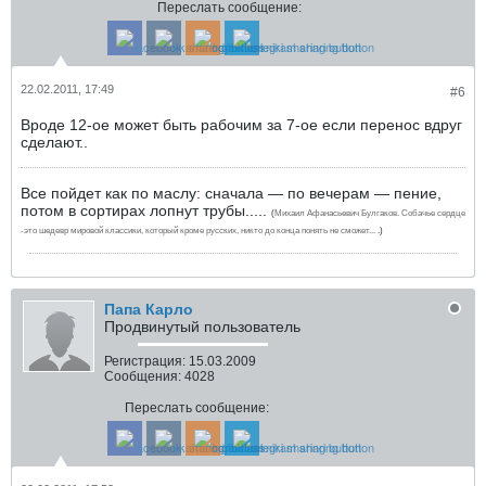
Переслать сообщение:
22.02.2011, 17:49
#6
Вроде 12-ое может быть рабочим за 7-ое если перенос вдруг
сделают..
Все пойдет как по маслу: сначала — по вечерам — пение,
потом в сортирах лопнут трубы.....
(
Михаил Афанасьевич Булгаков. Собачье сердце
-это шедевр мировой классики, который кроме русских, никто до конца понять не сможет...
.
.)
Папа Карло
Продвинутый пользователь
Регистрация:
15.03.2009
Сообщения:
4028
Переслать сообщение: