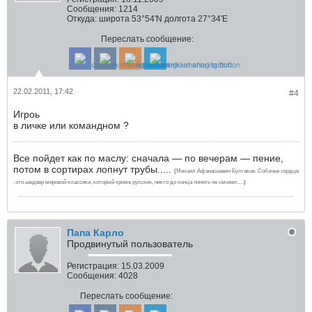
Сообщения:
1214
Откуда:
широта 53°54'N долгота 27°34'E
Переслать сообщение:
22.02.2011, 17:42
#4
Игроь
в личке или командном ?
Все пойдет как по маслу: сначала — по вечерам — пение,
потом в сортирах лопнут трубы.....
(
Михаил Афанасьевич Булгаков. Собачье сердце
-это шедевр мировой классики, который кроме русских, никто до конца понять не сможет...
.
.)
Папа Карло
Продвинутый пользователь
Регистрация:
15.03.2009
Сообщения:
4028
Переслать сообщение: