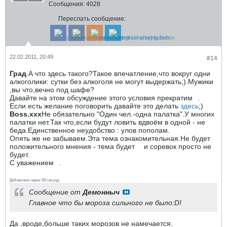
Сообщения:
4028
Переслать сообщение:
22.02.2011, 20:49
#14
Град
.А что здесь такого?Такое впечатление,что вокруг одни
алкоголики: сутки без алкоголя не могут выдержать;).Мужики
,вы что,вечно под шафе?
Давайте на этом обсуждение этого условия прекратим
.
Если есть желание поговорить давайте это делать
здесь
;)
Boss.xxx
Не обязательно "Один чел.-одна палатка".У многих
палатки нет.Так что,если будут ловить вдвоём в одной - не
беда.Единственное неудобство : улов пополам.
Опять же не забываем.Эта тема ознакомительная.Не будет
положительного мнения - тема будет
и соревок просто не
будет.
С уважением
.
Добавлено через 59 секунд
Сообщение от
Демонныч
Главное что бы мороза сильного не было:D!
Да ,вроде,больше таких морозов не намечается.