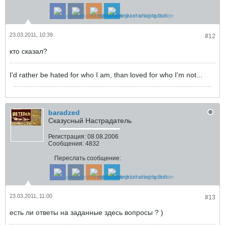
23.03.2011, 10:39
#12
кто сказал?
I'd rather be hated for who I am, than loved for who I'm not...
baradzed
Сказусный Настрадатель
Регистрация:
08.08.2006
Сообщения:
4832
Переслать сообщение:
23.03.2011, 11:00
#13
есть ли ответы на заданные здесь вопросы ? )