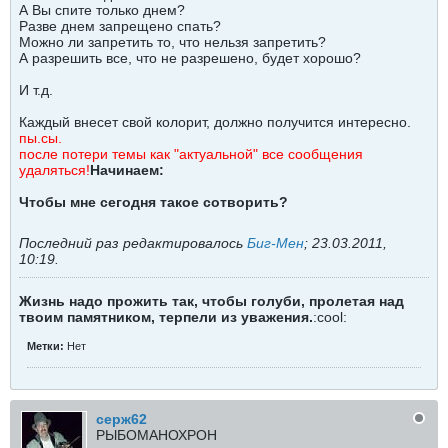
А Вы спите только днем?
Разве днем запрещено спать?
Можно ли запретить то, что нельзя запретить?
А разрешить все, что не разрешено, будет хорошо?
И т.д.
Каждый внесет свой колорит, должно получится интересно.
пы.сы.
после потери темы как "актуальной" все сообщения
удаляться!
Начинаем:
Чтобы мне сегодня такое сотворить?
Последний раз редактировалось
Биг-Мен
;
23.03.2011,
10:19
.
Жизнь надо прожить так, чтобы голуби, пролетая над
твоим памятником, терпели из уважения.
:cool:
Метки:
Нет
серж62
РЫБОМАНОХРОН