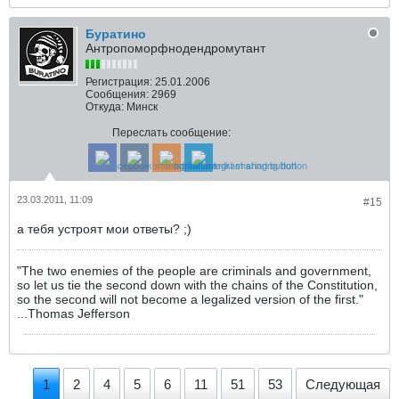
Буратино
Антропоморфнодендромутант
Регистрация:
25.01.2006
Сообщения:
2969
Откуда:
Минск
Переслать сообщение:
23.03.2011, 11:09
#15
а тебя устроят мои ответы? ;)
"The two enemies of the people are criminals and government,
so let us tie the second down with the chains of the Constitution,
so the second will not become a legalized version of the first."
...Thomas Jefferson
1
2
4
5
6
11
51
53
Следующая