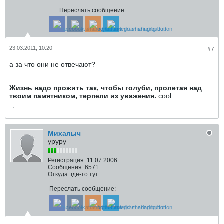
Переслать сообщение:
23.03.2011, 10:20
#7
а за что они не отвечают?
Жизнь надо прожить так, чтобы голуби, пролетая над
твоим памятником, терпели из уважения.
:cool:
Михалыч
уруру
Регистрация:
11.07.2006
Сообщения:
6571
Откуда:
где-то тут
Переслать сообщение: