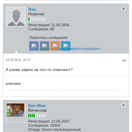
Asa
Новичок
Регистрация:
11.05.2006
Сообщения:
68
Переслать сообщение:
23.03.2011, 10:17
#6
А разве евреи за что-то отвечают?
клюнем
Биг-Мен
Вячеслав
Регистрация:
22.06.2007
Сообщения:
19993
Откуда:
Хохол абульбашенный