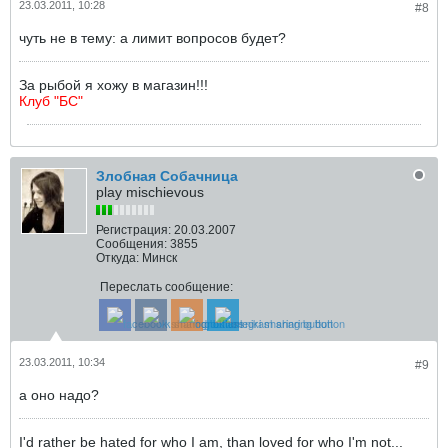
23.03.2011, 10:28
#8
чуть не в тему: а лимит вопросов будет?
За рыбой я хожу в магазин!!!
Клуб "БС"
Злобная Собачница
play mischievous
Регистрация:
20.03.2007
Сообщения:
3855
Откуда:
Минск
Переслать сообщение:
23.03.2011, 10:34
#9
а оно надо?
I'd rather be hated for who I am, than loved for who I'm not...