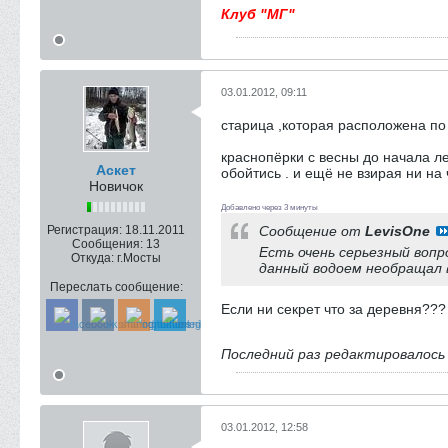
Клуб "МГ"
03.01.2012, 09:11
старица ,которая расположена по
краснопёрки с весны до начала ле
Аскет
обойтись . и ещё не взирая ни на
Новичок
Добавлено через 3 минуты
Регистрация:
18.11.2011
Сообщение от
LevisOne
Сообщения:
13
Есть очень серьезный вопр
Откуда:
г.Мосты
данный водоем необращал 
Переслать сообщение:
Если ни секрет что за деревня???
Последний раз редактировалос
03.01.2012, 12:58