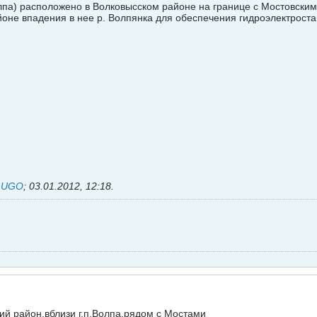
па) расположено в Волковысском районе на границе с Мостовским в
районе впадения в нее р. Волпянка для обеспечения гидроэлектрост
ь
UGO
;
03.01.2012, 12:18
.
й район,вблизи г.п.Волпа,рядом с Мостами