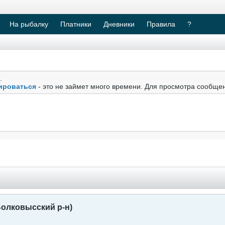
На рыбалку
Платники
Дневники
Правила
?
.
ироваться
- это не займет много времени. Для просмотра сообще
олковысский р-н)