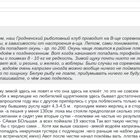
том, наш Гродненский рыболовный клуб проводит на В-ще соревно
, в зависимости от настроения в-ща. Летом, сами понимаете, 
гда попадает окунь - гр. по 200. Окунь чаще ловится в районе п
одоём к позднеосенним. Вот когда начинают попадать трофейны
ры о поимках 8 - 10 кг не редкость. Зимой щуку почти никто не 
ет всё, и резина, и железо, и воблеры. Были случаи на соревно
 водоём очень капризен иногда можно вообще ничего не поймать
о по хищнику. Белую рыбу не ловлю, придумывать ничего не буду
спашивайте, о чём знаю поделюсь.
уку зимой здесь не ловят и что она здесь не клюёт ,то это не совсе
ебя к жерлицам но любителей щурятников здесь бывает достаточно
озапрошлом году мы с другом припёрлись с утра поблеснить только
ому бывшему руслу идёт 4,3-4,5 м . проходим мимо жерлиц а в сто
 -а пешня у меня 130см .пока мы стояли предполагая сколько это
омпании и сидят уже вторые сутки --поклевки не частые но результа
 - САмая БОльшая .а всех поймали 19 хвостов.Так вот такую чистк
 бы с гродно сами... Хотя как выше сказано -зимой водоём каприз
попадать некрупная густера с подлещом ,чего раньше не наблю д
не встречался( имхо) Авот после чистки начал поклёвы вать .плотва