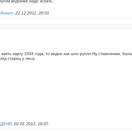
ругом водоеме надо искать .
ь
Аскет
;
22.12.2011, 20:01
.
взять карту 1934 года, то видно как шло русло.Ну ставочники, ба
ряд стариц у леса.
ь
ДЕНЯ
;
02.01.2012, 16:07
.