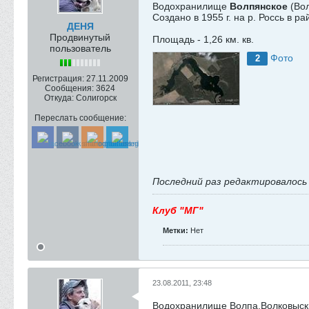
Водохранилище
Волпянское
(Вол
Создано в 1955 г. на р. Россь в 
ДЕНЯ
Продвинутый
Площадь - 1,26 км. кв.
пользователь
Фото
2
Регистрация:
27.11.2009
Сообщения:
3624
Откуда:
Солигорск
Переслать сообщение:
Последний раз редактировалос
Клуб "МГ"
Метки:
Нет
23.08.2011, 23:48
Водохранилище Волпа,Волковыски