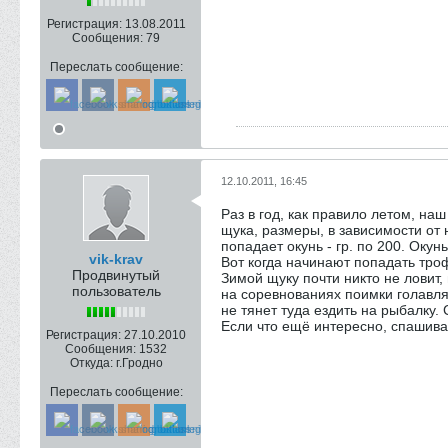
Регистрация:
13.08.2011
Сообщения:
79
Переслать сообщение:
12.10.2011, 16:45
Раз в год, как правило летом, н
щука, размеры, в зависимости от 
попадает окунь - гр. по 200. Оку
vik-krav
Вот когда начинают попадать троф
Продвинутый
Зимой щуку почти никто не ловит,
пользователь
на соревнованиях поимки голавля
не тянет туда ездить на рыбалку.
Если что ещё интересно, спашива
Регистрация:
27.10.2010
Сообщения:
1532
Откуда:
г.Гродно
Переслать сообщение: