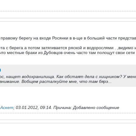
 правому берегу на входе Росянки в в-ще в большей части предста
та с берега а потом затягивается ряской и водорослями . ,видимо 
 что местные браки из Дубовцов очень часто там полощут свои сети
ос, нащет водохранилища. Как обстаят дела с хищником? У меня
внимание. Вобщем расталкуйте мне, что там бярэ...
ь
Аскет
;
03.01.2012, 09:14
.
Причина:
Добавлено сообщение