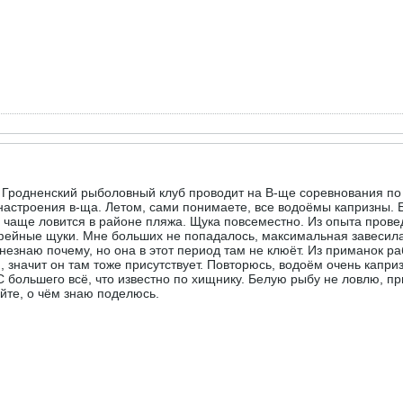
аш Гродненский рыболовный клуб проводит на В-ще соревнования п
настроения в-ща. Летом, сами понимаете, все водоёмы капризны. Б
нь чаще ловится в районе пляжа. Щука повсеместно. Из опыта пров
ейные щуки. Мне больших не попадалось, максимальная завесила - 
 незнаю почему, но она в этот период там не клюёт. Из приманок ра
, значит он там тоже присутствует. Повторюсь, водоём очень капри
 С большего всё, что известно по хищнику. Белую рыбу не ловлю, п
йте, о чём знаю поделюсь.