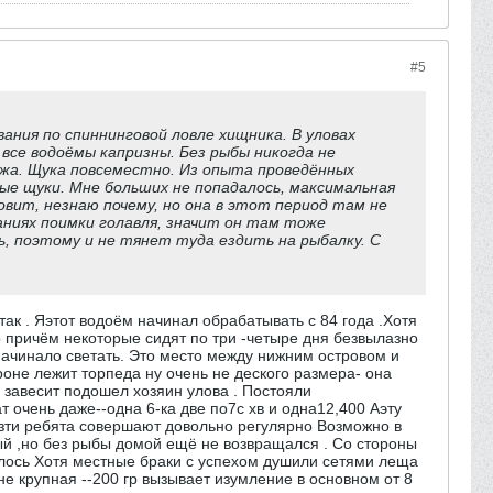
#5
вания по спиннинговой ловле хищника. В уловах
все водоёмы капризны. Без рыбы никогда не
ляжа. Щука повсеместно. Из опыта проведённых
е щуки. Мне больших не попадалось, максимальная
ловит, незнаю почему, но она в этот период там не
ваниях поимки голавля, значит он там тоже
, поэтому и не тянет туда ездить на рыбалку. С
.
м так . Яэтот водоём начинал обрабатывать с 84 года .Хотя
 причём некоторые сидят по три -четыре дня безвылазно
 начинало светать. Это место между нижним островом и
роне лежит торпеда ну очень не деского размера- она
 завесит подошел хозяин улова . Постояли
т очень даже--одна 6-ка две по7с хв и одна12,400 Аэту
у зти ребята совершают довольно регулярно Возможно в
ный ,но без рыбы домой ещё не возвращался . Со стороны
алось Хотя местные браки с успехом душили сетями леща
 не крупная --200 гр вызывает изумление в основном от 8