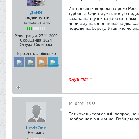
Интересный водоём на реке Россь
ДЕНЯ
турбины. Один мужик целую недел
Продвинутый
сазана на щучьи калабахи,только
пользователь
дней ему наконец повезло,два саз
неделю на берегу. Итак ,кто чё з
Регистрация:
27.11.2009
Сообщения:
3624
Откуда:
Солигорск
Переслать сообщение:
Клуб "МГ"
10.10.2011, 15:53
Есть очень серьезный вопрос, на
необращал внимание. Вобщем раст
LevisOne
Новичок