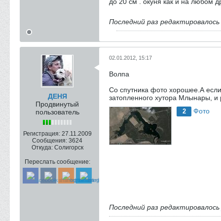
до 20 см . окуня как и на любом д
Последний раз редактировалос
02.01.2012, 15:17
Волпа
Со спутника фото хорошее.А если 
ДЕНЯ
затопленного хутора Млынары, и 
Продвинутый
Фото
2
пользователь
Регистрация:
27.11.2009
Сообщения:
3624
Откуда:
Солигорск
Переслать сообщение:
Последний раз редактировалос