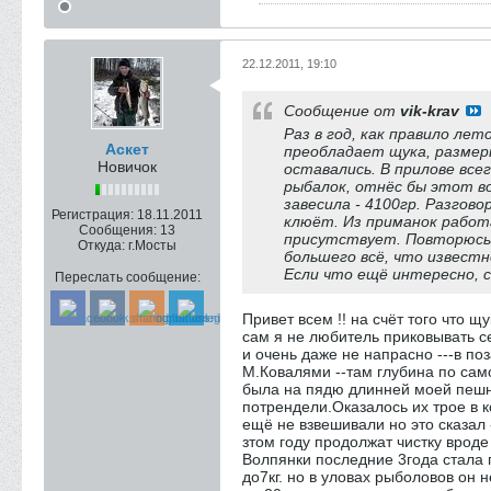
22.12.2011, 19:10
Сообщение от
vik-krav
Раз в год, как правило ле
Аскет
преобладает щука, размеры
Новичок
оставались. В прилове все
рыбалок, отнёс бы этот в
завесила - 4100гр. Разгово
Регистрация:
18.11.2011
клюёт. Из приманок работа
Сообщения:
13
присутствует. Повторюсь,
Откуда:
г.Мосты
большего всё, что известн
Если что ещё интересно, 
Переслать сообщение:
Привет всем !! на счёт того что щ
сам я не любитель приковывать с
и очень даже не напрасно ---в п
М.Ковалями --там глубина по сам
была на пядю длинней моей пешни
потрендели.Оказалось их трое в к
ещё не взвешивали но это сказал
зтом году продолжат чистку вроде
Волпянки последние 3года стала 
до7кг. но в уловах рыболовов он 