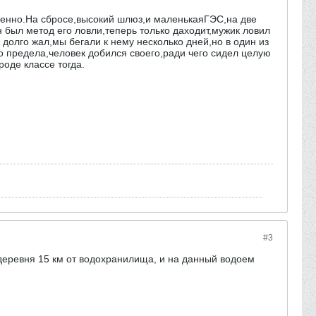
твенно.На сбросе,высокий шлюз,и маленькаяГЭС,на две
был метод его ловли,теперь только даходит,мужик ловил
долго жал,мы бегали к нему несколько дней,но в один из
ло предела,человек добился своего,ради чего сидел целую
роде классе тогда.
#3
деревня 15 км от водохранилища, и на данный водоем