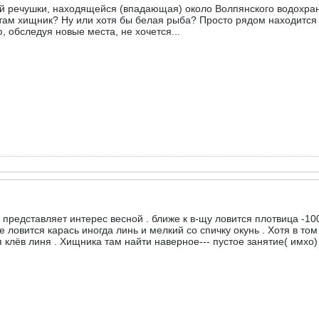
ой речушки, находящейся (впадающая) около Волпянского водохран
и там хищник? Ну или хотя бы белая рыба? Просто рядом находится
, обследуя новые места, не хочется...
представляет интерес весной . ближе к в-щу ловится плотвица -100
 ловится карась иногда линь и мелкий со спичку окунь . Хотя в том
клёв линя . Хищника там найти наверное--- пустое занятие( имхо) 