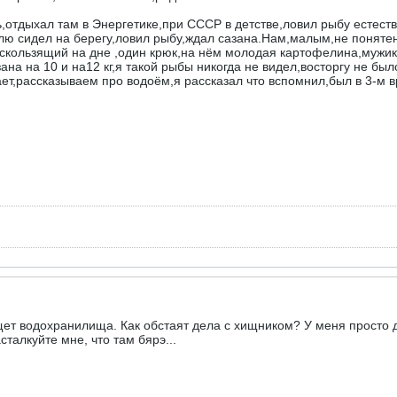
,отдыхал там в Энергетике,при СССР в детстве,ловил рыбу естес
ю сидел на берегу,ловил рыбу,ждал сазана.Нам,малым,не понятен 
 скользящий на дне ,один крюк,на нём молодая картофелина,мужик 
ана на 10 и на12 кг,я такой рыбы никогда не видел,восторгу не бы
нает,рассказываем про водоём,я рассказал что вспомнил,был в 3-м в
щет водохранилища. Как обстаят дела с хищником? У меня просто 
алкуйте мне, что там бярэ...