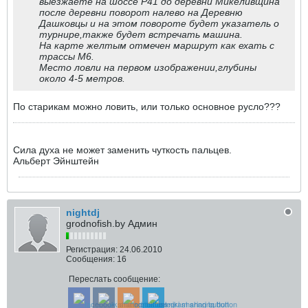
выезжаете на шоссе P41 до деревни Микеливщина
после деревни поворот налево на Деревню
Дашковцы и на этом повороте будет указатель о
турнире,также будет встречать машина.
На карте желтым отмечен маршрут как ехать с
трассы M6.
Место ловли на первом изображении,глубины
около 4-5 метров.
По старикам можно ловить, или только основное русло???
Сила духа не может заменить чуткость пальцев.
Альберт Эйнштейн
nightdj
grodnofish.by Админ
Регистрация:
24.06.2010
Сообщения:
16
Переслать сообщение: