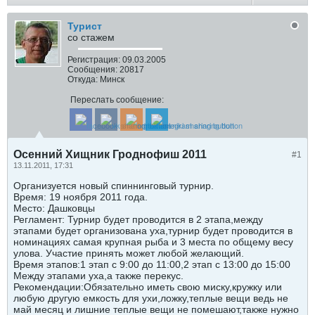
Турист
со стажем
Регистрация:
09.03.2005
Сообщения:
20817
Откуда:
Минск
Переслать сообщение:
Осенний Хищник Гроднофиш 2011
#1
13.11.2011, 17:31
Организуется новый спиннинговый турнир.
Время: 19 ноября 2011 года.
Место: Дашковцы
Регламент: Турнир будет проводится в 2 этапа,между
этапами будет организована уха,турнир будет проводится в
номинациях самая крупная рыба и 3 места по общему весу
улова. Участие принять может любой желающий.
Время этапов:1 этап с 9:00 до 11:00,2 этап с 13:00 до 15:00
Между этапами уха,а также перекус.
Рекомендации:Обязательно иметь свою миску,кружку или
любую другую емкость для ухи,ложку,теплые вещи ведь не
май месяц и лишние теплые вещи не помешают,также нужно