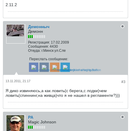
2.11.2
Демонныч
Демонн
Регистрация:
17.02.2009
Сообщения:
4430
Откуда:
г.Минск ул.Сле
Переслать сообщение:
13.11.2011, 21:17
#3
Я дико извиняюсь,а как ловить(с берега,с лодки)чем
ловить(спиннинг,на живца)что я не нашел в регламенте?)))
РА
Magic Johnson