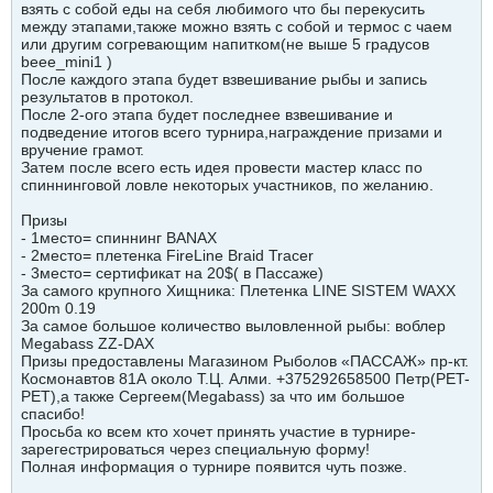
взять с собой еды на себя любимого что бы перекусить
между этапами,также можно взять с собой и термос с чаем
или другим согревающим напитком(не выше 5 градусов
beee_mini1 )
После каждого этапа будет взвешивание рыбы и запись
результатов в протокол.
После 2-ого этапа будет последнее взвешивание и
подведение итогов всего турнира,награждение призами и
вручение грамот.
Затем после всего есть идея провести мастер класс по
спиннинговой ловле некоторых участников, по желанию.
Призы
- 1место= спиннинг BANAX
- 2место= плетенка FireLine Braid Tracer
- 3место= сертификат на 20$( в Пассаже)
За самого крупного Хищника: Плетенка LINE SISTEM WAXX
200m 0.19
За самое большое количество выловленной рыбы: воблер
Megabass ZZ-DAX
Призы предоставлены Магазином Рыболов «ПАССАЖ» пр-кт.
Космонавтов 81А около Т.Ц. Алми. +375292658500 Петр(PET-
PET),а также Сергеем(Megabass) за что им большое
спасибо!
Просьба ко всем кто хочет принять участие в турнире-
зарегестрироваться через специальную форму!
Полная информация о турнире появится чуть позже.