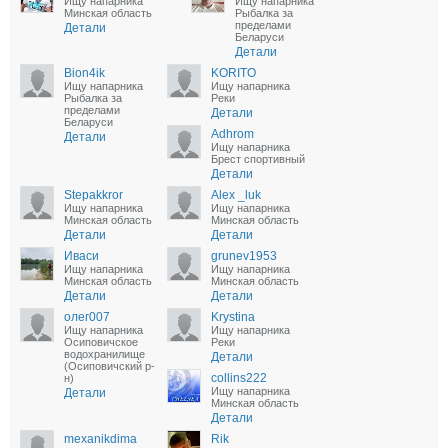
Ищу напарника
Ищу напарника
Минская область
Рыбалка за
пределами
Детали
Беларуси
Детали
Bion4ik
KORITO
Ищу напарника
Ищу напарника
Рыбалка за
Реки
пределами
Детали
Беларуси
Adhrom
Детали
Ищу напарника
Брест спортивный
Детали
Stepakkror
Alex _luk
Ищу напарника
Ищу напарника
Минская область
Минская область
Детали
Детали
Иваси
grunev1953
Ищу напарника
Ищу напарника
Минская область
Минская область
Детали
Детали
олег007
Krystina
Ищу напарника
Ищу напарника
Осиповичское
Реки
водохранилище
Детали
(Осиповичский р-
collins222
н)
Ищу напарника
Детали
Минская область
Детали
mexanikdima
Rik