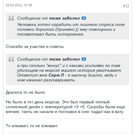
16.03.2012, 07:49
#11
Сообщение от
тоже заболел
Человека хотел оградить от лишнего стреса поле
поломки дорогого (душевно:)) ему помощника и
посоветовал быть осторожнее.
Спасибо за участие и советы.
Сообщение от
тоже заболел
а при скольки "минус" и с какими усилиями он там
удилищем на морозе машет история умалчивает.
Ответит мне
Серж Л
- я закончу диалог, ведь с
ним начинал разговаривать.
Диалога то не было.
Не было в тот день мороза. Это был первый теплый
солнечный денёк с температурой +3 +5. Сугробы были еще
мягкие, таять не начали и поплавок в снег падал как в вату.
То клювает, то не клювает.