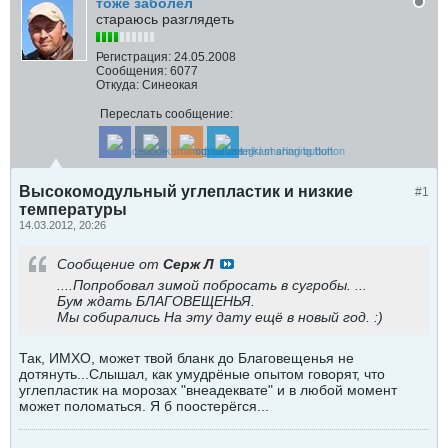
тоже заболел
стараюсь разглядеть
Регистрация:
24.05.2008
Сообщения:
6077
Откуда:
Синеокая
Переслать сообщение:
Высокомодульный углепластик и низкие
#1
температуры
14.03.2012, 20:26
Сообщение от
Серж Л
....Попробовал зимой побросать в сугробы. ...
Бум ждать БЛАГОВЕЩЕНЬЯ.
Мы собирались На эту дату ещё в новый год. :)
Так, ИМХО, может твой бланк до Благовещенья не
дотянуть...Слышал, как умудрёные опытом говорят, что
углепластик на морозах "внеадеквате" и в любой момент
может поломаться. Я б поостерёгся...