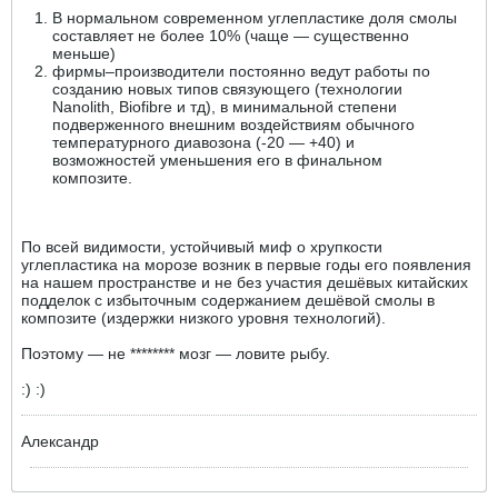
В нормальном современном углепластике доля смолы
составляет не более 10% (чаще — существенно
меньше)
фирмы–производители постоянно ведут работы по
созданию новых типов связующего (технологии
Nanolith, Biofibre и тд), в минимальной степени
подверженного внешним воздействиям обычного
температурного диавозона (-20 — +40) и
возможностей уменьшения его в финальном
композите.
По всей видимости, устойчивый миф о хрупкости
углепластика на морозе возник в первые годы его появления
на нашем пространстве и не без участия дешёвых китайских
подделок с избыточным содержанием дешёвой смолы в
композите (издержки низкого уровня технологий).
Поэтому — не ******** мозг — ловите рыбу.
:) :)
Александр