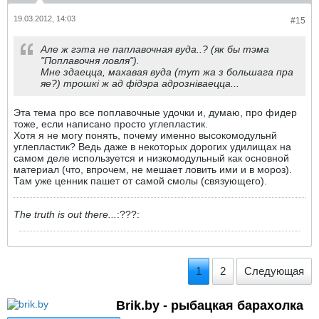
19.03.2012, 14:03
#15
Але ж гэта не паплавочная вуда..? (як бы тэма
"Поплавочня ловля").
Мне здаецца, махавая вуда (тут жа з большага пра
яе?) трошкі ж ад фідэра адрозніваецца...
Эта тема про все поплавочные удочки и, думаю, про фидер
тоже, если написано просто углепластик.
Хотя я не могу понять, почему именно высокомодульнй
углепластик? Ведь даже в некоторых дорогих удилищах на
самом деле используется и низкомодульный как основной
материал (что, впрочем, не мешает ловить ими и в мороз).
Там уже ценник пашет от самой смолы (связующего).
The truth is out there...
:???:
1
2
Следующая
Brik.by - рыбацкая барахолка