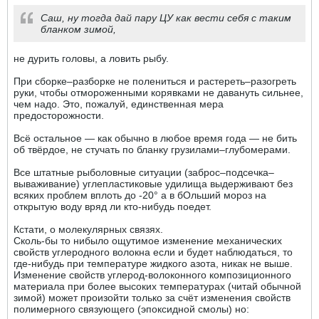
Саш, ну тогда дай пару ЦУ как вести себя с таким
бланком зимой,
не дурить головы, а ловить рыбу.
При сборке–разборке не полениться и растереть–разогреть
руки, чтобы отмороженными корявками не давануть сильнее,
чем надо. Это, пожалуй, единственная мера
предосторожности.
Всё остальное — как обычно в любое время года — не бить
об твёрдое, не стучать по бланку грузилами–глубомерами.
Все штатные рыболовные ситуации (заброс–подсечка–
вываживание) углепластиковые удилища выдерживают без
всяких проблем вплоть до -20° а в бОльший мороз на
открытую воду вряд ли кто-нибудь поедет.
Кстати, о молекулярных связях.
Сколь-бы то нибыло ощутимое изменение механических
свойств углеродного волокна если и будет наблюдаться, то
где-нибудь при температуре жидкого азота, никак не выше.
Изменение свойств углерод-волоконного композиционного
материала при более высоких температурах (читай обычной
зимой) может произойти только за счёт изменения свойств
полимерного связующего (эпоксидной смолы) но: