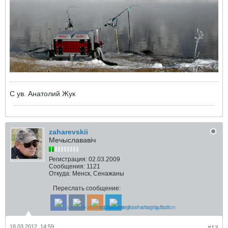
С ув. Анатолий Жук
zaharevskii
Мечыслававіч
Регистрация:
02.03.2009
Сообщения:
1121
Откуда:
Менск, Сенажаны
Переслать сообщение:
18.03.2012, 14:59