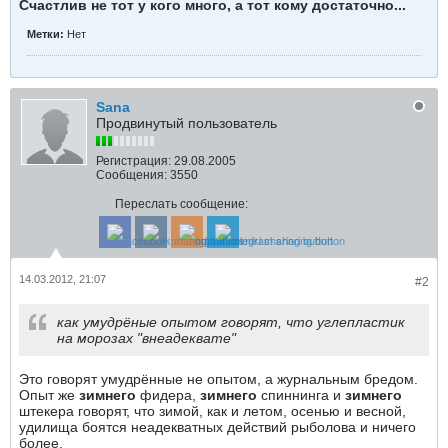
Счастлив не тот у кого много, а тот кому достаточно...
Метки:
Нет
Sana
Продвинутый пользователь
Регистрация:
29.08.2005
Сообщения:
3550
Переслать сообщение:
14.03.2012, 21:07
#2
как умудрёные опытом говорят, что углепластик
на морозах "внеадеквате"
Это говорят умудрённые не опытом, а журнальным бредом.
Опыт же
зимнего
фидера,
зимнего
спиннинга и
зимнего
штекера говорят, что зимой, как и летом, осенью и весной,
удилища боятся неадекватных действий рыболова и ничего
более.