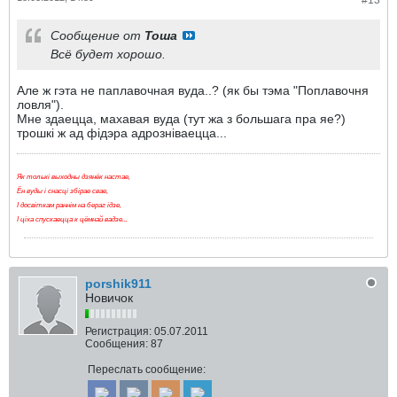
#13
Сообщение от
Тоша
Всё будет хорошо.
Але ж гэта не паплавочная вуда..? (як бы тэма "Поплавочня
ловля").
Мне здаецца, махавая вуда (тут жа з большага пра яе?)
трошкі ж ад фідэра адрозніваецца...
Як толькі выходны дзянёк настае,
Ён вуды і снасці збірае свае,
І досвіткам раннім на бераг ідзе,
І ціха спускаецца к цёмнай вадзе...
porshik911
Новичок
Регистрация:
05.07.2011
Сообщения:
87
Переслать сообщение: