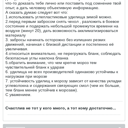
что-то доказать тебе лично или поставить под сомнение твой
опыт, а дать человеку объективную информацию.
А сказать думаю следует вот что:
1.использовать углепластиковые удилища зимой можно.
2.перед первым забросом снять чехол , разложить в боевое
состояние и подержать небольшой промежуток времени на
воздухе (минут 20), дать возможность акклиматизироваться
материалу
3. забросы начинать осторожно без излишних резких
движений, начиная с близкой дистанции и постепенно её
увеличивая.
4.относиться внимательно, не перегружать бланк, соблюдать
безопасные углы наклона бланка
5.обратить внимание, что чем крепче мороз тем
чувствительней бланк к ударам
6. удилища не всех производителей одинаково устойчивы к
нагрузкам при морозе
7. устойчивость удилищ к морозу зависит от качества укладки
углеволокна и содержания связующих смол (чем их больше,
тем бланк менее устойчив к морозам).
С уважением.
Счастлив не тот у кого много, а тот кому достаточно...