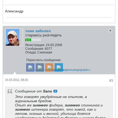
Александр
тоже заболел
стараюсь разглядеть
Регистрация:
24.05.2008
Сообщения:
6077
Откуда:
Синеокая
Переслать сообщение:
15.03.2012, 08:26
#3
Сообщение от
Sana
Это говорят умудрённые не опытом, а
журнальным бредом.
Опыт же
зимнего
фидера,
зимнего
спиннинга и
зимнего
штекера говорят, что зимой, как и
летом, осенью и весной, удилища боятся
неадекватных действий рыболова и ничего более.