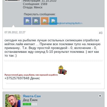
Регистрация:
31.10.2010
Сообщения:
1569
Откуда:
Минск
Переслать сообщение:
07.05.2012, 22:27
#3
сегодня на рыбалке лучше остальных силикошек отработал
кейтек лайв импакт ... Причем все поклевки тупо на лежачую
приманку.. Т.е. Веду простой проводкой - 0, волочение - 0,
останавливаю жду секунд 5-10 результат поклевка :) вот как
то так :)
Лучше плохой день на рыбалке, чем хороший на работе
+375257697848 Денис
Ямата-Сан
Дед Ёжик