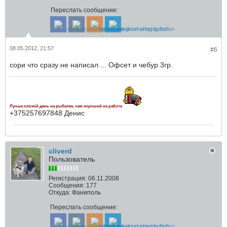
Переслать сообщение:
08.05.2012, 21:57
#6
сори что сразу не написал ... Офсет и чебур 3гр.
Лучше плохой день на рыбалке, чем хороший на работе
+375257697848 Денис
cliverd
Пользователь
Регистрация:
06.11.2008
Сообщения:
177
Откуда:
Фаниполь
Переслать сообщение: