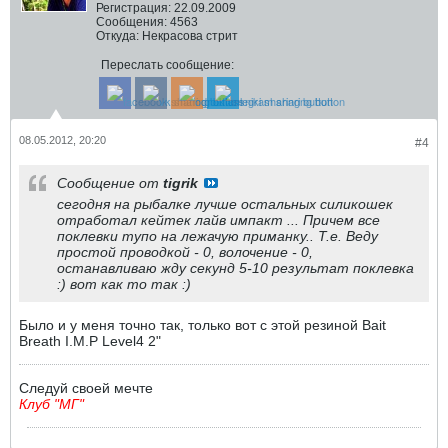
Регистрация:
22.09.2009
Сообщения:
4563
Откуда:
Некрасова стрит
Переслать сообщение:
08.05.2012, 20:20
#4
Сообщение от
tigrik
сегодня на рыбалке лучше остальных силикошек
отработал кейтек лайв импакт ... Причем все
поклевки тупо на лежачую приманку.. Т.е. Веду
простой проводкой - 0, волочение - 0,
останавливаю жду секунд 5-10 результат поклевка
:) вот как то так :)
Было и у меня точно так, только вот с этой резиной Bait
Breath I.M.P Level4 2"
Следуй своей мечте
Клуб "МГ"