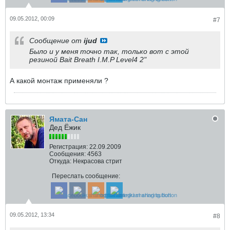
09.05.2012, 00:09
#7
Сообщение от
ijud
Было и у меня точно так, только вот с этой
резиной Bait Breath I.M.P Level4 2"
А какой монтаж применяли ?
Ямата-Сан
Дед Ёжик
Регистрация:
22.09.2009
Сообщения:
4563
Откуда:
Некрасова стрит
Переслать сообщение:
09.05.2012, 13:34
#8