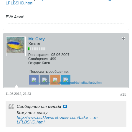
LFLBSHD.html
EVA 4eva!
Mr. Grey
Хохол
Регистрация:
05.06.2007
Сообщения:
499
Откуда:
Киев
Переслать сообщение:
11.05.2012, 21:23
#15
Сообщение от
sensix
Кому не к спеху
http://www.tacklewarehouse.com/Lake_...e-
LFLBSHD.html