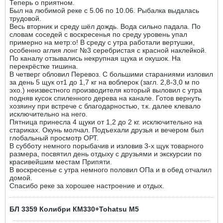
Теперь о приятном.
Был на любимой реке с 5.06 по 10.06. Рыбалка выдалась
трудовой.
Весь вторник и среду шёл дождь. Вода сильно падала. По
словам соседей с воскресенья по среду уровень упал
примерно на метр:o! В среду с утра работали вертушки,
особенно аглия лонг №3 серебристая с красной наклейкой.
По каналу отзывались некрупная щука и окушок. На
перекрёстке тишина.
В четверг обловил Перевоз. С большими стараниями изловил
за день 5 щук от1 до 1,7 кг на воблерок (загл. 2,8-3,0 м по
эхо.) неизвестного производителя который выловил с утра
подняв кусок спиленного дерева на канале. Готов вернуть
хозяину при встрече с благодарностью, т.к. далее клевало
исключительно на него.
Пятница принесла 4 щуки от 1,2 до 2 кг. исключительно на
стариках. Окунь молчал. Подъехали друзья и вечером был
глобальный просмотр ОРТ.
В субботу немного порыбачив и изловив 3-х щук товарного
размера, посвятил день отдыху с друзьями и экскурсии по
красивейшим местам Припяти.
В воскресенье с утра немного половил ОПа и в обед отчалил
домой.
Спасибо реке за хорошее настроение и отдых.
БЛ 3359 Колибри КМ330+Tohatsu М5