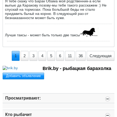
Я тебе скажу что Барак Обама мой родственник-а если
выпью да Каракову позову-мы тебе такого расскажем :) Не
спускай на тормозах. Пока больбшой беды не стало
придавить бычьё на корню. В следующий раз от
безнаказанности может быть хуже.
Лучше таксы - может быть только две таксы
1
2
3
4
5
6
11
36
Следующая
Brik.by - рыбацкая барахолка
Добавить объявление
Просматривают:
Кто рыбачит