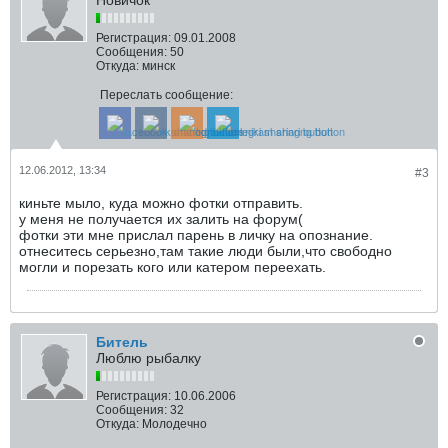
Новичок
Регистрация:
09.01.2008
Сообщения:
50
Откуда:
минск
Переслать сообщение:
12.06.2012, 13:34
#3
киньте мыло, куда можно фотки отправить.
у меня не получается их залить на форум(
фотки эти мне прислал парень в личку на опознание.
отнеситесь серьезно,там такие люди были,что свободно
могли и порезать кого или катером переехать.
Битель
Люблю рыбалку
Регистрация:
10.06.2006
Сообщения:
32
Откуда:
Молодечно