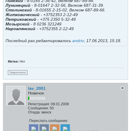
Пинский
- 8-0165 2-36-42, Велком 687-89-86.
Лунинецкий
- 8-01647 2-32-56, Велком 687-31-39.
Столинский
- 8-01655 2-15-02, Велком 687-89-66.
Житковический
- +3752353 2-12-49
Петриковский
- +375 2350 5-32-49
Мозырский
- 8 0236 321249
Наровлянский
- +3752355 2-12-49
Последний раз редактировалось
andrio
;
17.06.2013, 15:18
.
Метки:
Нет
Закреплено
lav_2001
Новичок
Регистрация:
09.01.2008
Сообщения:
50
Откуда:
минск
Переслать сообщение: