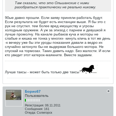
Там сказали, что это Ольшанские с ними
разобраться практически не реально никому.
90ые давно прошли. Если заяву приняли-работать будут.
Если результата не будет есть инстанции выше. Я бы это с
рук не спустил. тем более вред имуществу и угрозы
холодным оружием. А уж за эпизод с парнем и девушкой я
лучше промолчу. На канале рыбаков куча и моторы не
слабые и кишка не тонка у многих- кинуть кличь в тот же день
-к вечеру уже бы эти уроды показания давали а ведро их
случайно затонуло бы-не выдержав большого мотора. Не
спускай на тормозах. Таких давить надо. Без жалости. И если
кто увидит этот катерок-маякните. Вместе задавим.
Лучше таксы - может быть только две таксы
Борис67
Пользователь
Регистрация:
06.11.2011
Сообщения:
161
Откуда:
Солигорск