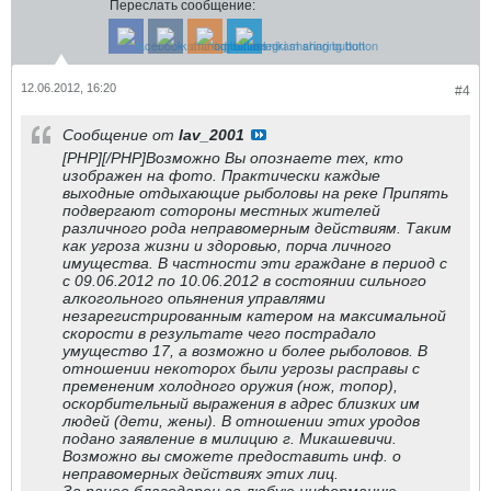
Переслать сообщение:
12.06.2012, 16:20
#4
Сообщение от
lav_2001
[PHP][/PHP]Возможно Вы опознаете тех, кто
изображен на фото. Практически каждые
выходные отдыхающие рыболовы на реке Припять
подвергают сотороны местных жителей
различного рода неправомерным действиям. Таким
как угроза жизни и здоровью, порча личного
имущества. В частности эти граждане в период с
с 09.06.2012 по 10.06.2012 в состоянии сильного
алкогольного опьянения управлями
незарегистрированным катером на максимальной
скорости в результате чего пострадало
умущество 17, а возможно и более рыболовов. В
отношении некоторох были угрозы расправы с
премененим холодного оружия (нож, топор),
оскорбительный выражения в адрес близких им
людей (дети, жены). В отношении этих уродов
подано заявление в милицию г. Микашевичи.
Возможно вы сможете предоставить инф. о
неправомерных действиях этих лиц.