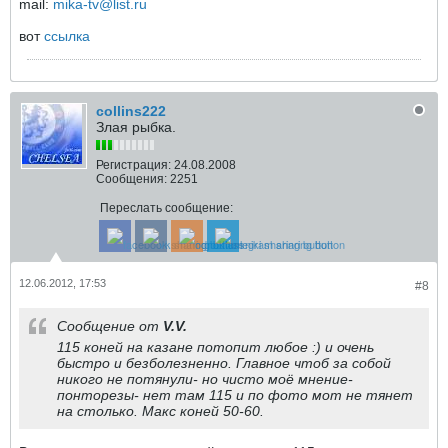
mail:
mika-tv@list.ru
вот
ссылка
collins222
Злая рыбка.
Регистрация:
24.08.2008
Сообщения:
2251
Переслать сообщение:
12.06.2012, 17:53
#8
Сообщение от
V.V.
115 коней на казане потопит любое :) и очень
быстро и безболезненно. Главное чтоб за собой
никого не потянули- но чисто моё мнение-
понторезы- нет там 115 и по фото мот не тянет
на столько. Макс коней 50-60.