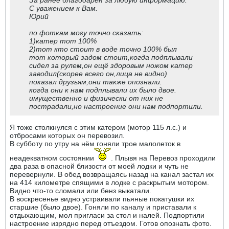
За ранее благодарен за любую информацию.
С уважением к Вам.
Юрий
по фоткам могу точно сказать:
1)катер тот 100%
2)тот кто стоит в воде точно 100% был
тот который задом стоит,когда подплывали
сидел за рулем,он ещё здоровым ножом катер
заводил(скорее всего он,лица не видно)
показал друзьям,они также опознали.
когда они к нам подплывали их было двое.
имущественно и физически от них не
пострадали,но настроение они нам подпортили.
Я тоже столкнулся с этим катером (мотор 115 л.с.) и
отбросами которых он перевозил.
В субботу по утру на нём гоняли трое малолеток в
неадекватном состоянии
. Плывя на Перевоз проходили
два раза в опасной близости от моей лодки и чуть не
перевернули. В обед возвращаясь назад на канал застал их
на 414 километре спящими в лодке с раскрытым мотором.
Видно что-то сломали или бенз выкатали.
В воскресенье видно устраивали пьяные покатушки их
старшие (было двое). Гоняли по каналу и приставали к
отдыхающим, мол пригласи за стол и налей. Подпортили
настроение изрядно перед отъездом. Готов опознать фото.