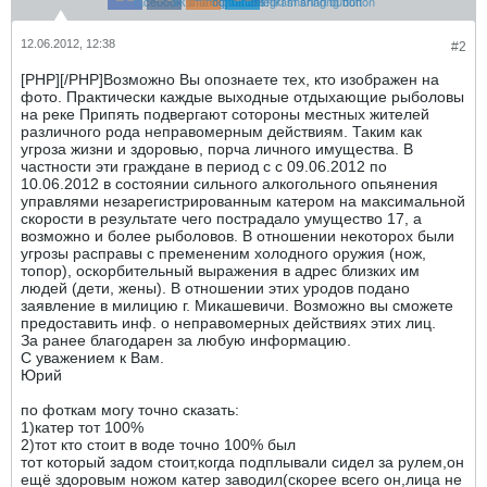
12.06.2012, 12:38
#2
[PHP][/PHP]Возможно Вы опознаете тех, кто изображен на
фото. Практически каждые выходные отдыхающие рыболовы
на реке Припять подвергают сотороны местных жителей
различного рода неправомерным действиям. Таким как
угроза жизни и здоровью, порча личного имущества. В
частности эти граждане в период с с 09.06.2012 по
10.06.2012 в состоянии сильного алкогольного опьянения
управлями незарегистрированным катером на максимальной
скорости в результате чего пострадало умущество 17, а
возможно и более рыболовов. В отношении некоторох были
угрозы расправы с премененим холодного оружия (нож,
топор), оскорбительный выражения в адрес близких им
людей (дети, жены). В отношении этих уродов подано
заявление в милицию г. Микашевичи. Возможно вы сможете
предоставить инф. о неправомерных действиях этих лиц.
За ранее благодарен за любую информацию.
С уважением к Вам.
Юрий
по фоткам могу точно сказать:
1)катер тот 100%
2)тот кто стоит в воде точно 100% был
тот который задом стоит,когда подплывали сидел за рулем,он
ещё здоровым ножом катер заводил(скорее всего он,лица не