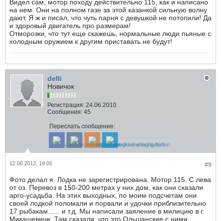
Видел сам, мотор походу действительно 115, как и написано
на нем. Они на полном газе за этой казанкой сильную волну
дают. Я ж и писал, что чуть парня с девушкой не потопили! Да
и здоровый двигатель про размерам!
Отморозки, что тут еще скажешь, нормальные люди пьяные с
холодным оружием к другим приставать не будут!
delli
Новичок
Регистрация:
24.06.2010
Сообщения:
45
Переслать сообщение:
12.06.2012, 18:05
#9
Фото делал я. Лодка не зарегистрирована. Мотор 115. С лева
от оз. Перевоз в 150-200 метрах у них дом, как они сказали
арго-усадьба. На этих выходных, по моим подсчетам они
своей лодкой поломали и порвали и удочки приблизительно
17 рыбакам...... и т.д. Мы написали заяление в милицию в г.
Микашевичи. Там сказали, что это Ольшанские с ними