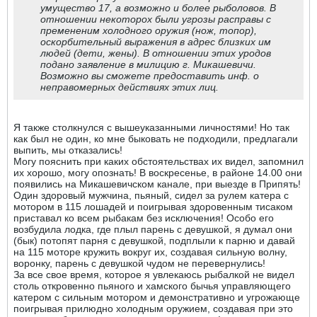
умущество 17, а возможно и более рыболовов. В
отношении некоторох были угрозы расправы с
премененим холодного оружия (нож, топор),
оскорбительный выражения в адрес близких им
людей (дети, жены). В отношении этих уродов
подано заявление в милицию г. Микашевичи.
Возможно вы сможете предоставить инф. о
неправомерных действиях этих лиц.
Я также столкнулся с вышеуказанными личностями! Но так
как был не один, ко мне быковать не подходили, предлагали
выпить, мы отказались!
Могу пояснить при каких обстоятельствах их видел, запомнил
их хорошо, могу опознать! В воскресенье, в районе 14.00 они
появились на Микашевичском канале, при выезде в Припять!
Один здоровый мужчина, пьяный, сидел за рулем катера с
мотором в 115 лошадей и поигрывая здоровенным тисаком
приставал ко всем рыбакам без исключения! Особо его
возбудила лодка, где плыл парень с девушкой, я думал они
(бык) потопят парня с девушкой, подплыли к парню и давай
на 115 моторе кружить вокруг их, создавая сильную волну,
воронку, парень с девушкой чудом не перевернулись!
За все свое время, которое я увлекаюсь рыбалкой не видел
столь откровенно пьяного и хамского бычья управляющего
катером с сильным мотором и демонстративно и угрожающе
поигрывая прилюдно холодным оружием, создавая при это