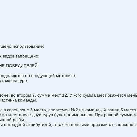
ешено использование:
ех видов запрещено;
НИЕ ПОБЕДИТЕЛЕЙ
пределяются по следующей методике:
 каждом туре.
в зоне, во втором 7, сумма мест 12. У кого сумма мест окажется ме
участника команды.
 в своей зоне 3 место, спортсмен №2 из команды Х занял 5 место 
мма мест после двух турув будет наименьшая. При равной сумме ме
маной рыбы.
ны наградной атрибутикой, а так же ценными призами от спонсоров.