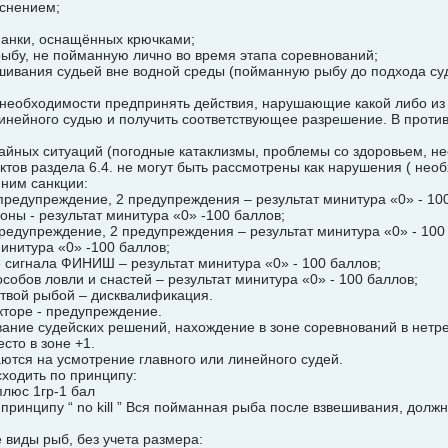
еснением;
манки, оснащённых крючками;
рыбу, не пойманную лично во время этапа соревнований;
шивания судьей вне водной среды (пойманную рыбу до подхода судь
 необходимости предпринять действия, нарушающие какой либо из п
линейного судью и получить соответствующее разрешение. В против
чайных ситуаций (погодные катаклизмы, проблемы со здоровьем, н
ктов раздела 6.4. не могут быть рассмотрены как нарушения ( нео
 ним санкции:
 предупреждение, 2 предупреждения – результат минитура «0» - 10
оны - результат минитура «0» -100 баллов;
предупреждение, 2 предупреждения – результат минитура «0» - 100
минитура «0» -100 баллов;
е сигнала ФИНИШ – результат минитура «0» - 100 баллов;
обов ловли и снастей – результат минитура «0» - 100 баллов;
ёртвой рыбой – дисквалификация.
кторе - предупреждение.
ание судейских решений, нахождение в зоне соревнований в нетре
сто в зоне +1.
аются на усмотрение главного или линейного судей.
сходить по принципу:
плюс 1гр-1 бал
 принципу “ no kill ” Вся пойманная рыба после взвешивания, дол
виды рыб, без учета размера: