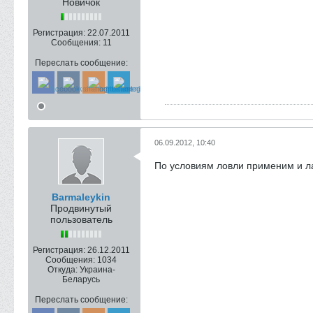
Новичок
Регистрация:
22.07.2011
Сообщения:
11
Переслать сообщение:
06.09.2012, 10:40
По условиям ловли применим и ла
Barmaleykin
Продвинутый
пользователь
Регистрация:
26.12.2011
Сообщения:
1034
Откуда:
Украина-
Беларусь
Переслать сообщение: