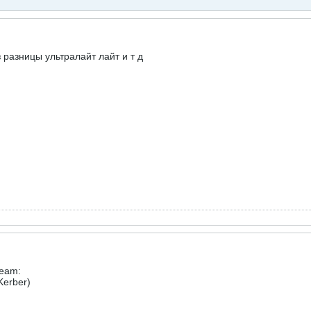
разницы ультралайт лайт и т д
team:
Kerber)