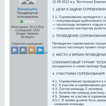
15.09.2012 в р. Восточная Берез
Barmaleykin
1. ЦЕЛИ И ЗАДАЧИ СОРЕВНОВА
Продвинутый
пользователь
1.1. Соревнование проводится с 
— популяризации рыболовного сп
— пропаганды активного отдыха и
Регистрация:
26.12.2011
— повышения мастерства рыболо
Сообщения:
1034
Откуда:
Украина-
2. ПРОВЕДЕНИЕ СОРЕВНОВАНИ
Беларусь
Проведение соревнования осущес
Переслать сообщение:
согласно настоящих правил спорт
3. МЕСТО И ВРЕМЯ ПРОВЕДЕН
СПИННИНГОВЫЙ ТУРНИР "ОСЕННЯЯ 
(координаты и схема проезда буду
4. УЧАСТНИКИ СОРЕВНОВАНИЯ
4.1. Соревнование проводится в 
4.2. К участию в соревновании д
4.3. Состав команды 2 человека.
4.4. Количество команд-участниц
4.5. Заявки на участие в соревно
4.5.1. В заявке должна быть ука
- название команды;