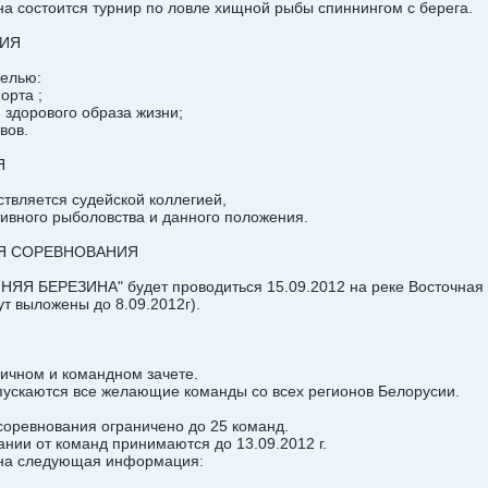
ина состоится турнир по ловле хищной рыбы спиннингом с берега.
НИЯ
целью:
орта ;
 здорового образа жизни;
вов.
Я
твляется судейской коллегией,
ивного рыболовства и данного положения.
ИЯ СОРЕВНОВАНИЯ
БЕРЕЗИНА" будет проводиться 15.09.2012 на реке Восточная бе
т выложены до 8.09.2012г).
личном и командном зачете.
опускаются все желающие команды со всех регионов Белорусии.
 соревнования ограничено до 25 команд.
вании от команд принимаются до 13.09.2012 г.
зана следующая информация: