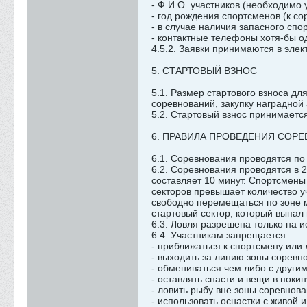
- Ф.И.О. участников (необходимо 
- год рождения спортсменов (к с
- в случае наличия запасного спо
- контактные телефоны хотя-бы о
4.5.2. Заявки принимаются в эле
5. СТАРТОВЫЙ ВЗНОС
5.1. Размер стартового взноса дл
соревнований, закупку наградной
5.2. Стартовый взнос принимает
6. ПРАВИЛА ПРОВЕДЕНИЯ СОР
6.1. Соревнования проводятся п
6.2. Соревнования проводятся в 
составляет 10 минут. Спортсмены 
секторов превышает количество у
свободно перемещаться по зоне 
стартовый сектор, который выпал
6.3. Ловля разрешена только на 
6.4. Участникам запрещается:
- приближаться к спортсмену или 
- выходить за линию зоны соревн
- обмениваться чем либо с други
- оставлять снасти и вещи в покин
- ловить рыбу вне зоны соревнова
- использовать оснастки с живой 