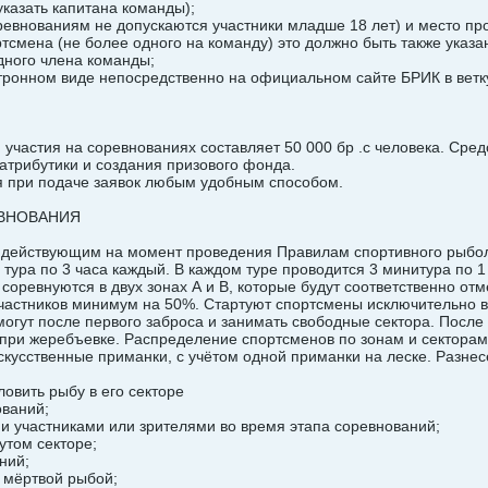
указать капитана команды);
оревнованиям не допускаются участники младше 18 лет) и место пр
ртсмена (не более одного на команду) это должно быть также указа
дного члена команды;
ктронном виде непосредственно на официальном сайте БРИК в ветк
я участия на соревнованиях составляет 50 000 бр .с человека. Сре
 атрибутики и создания призового фонда.
ся при подаче заявок любым удобным способом.
ЕВНОВАНИЯ
о действующим на момент проведения Правилам спортивного рыбол
2 тура по 3 часа каждый. В каждом туре проводится 3 минитура по
соревнуются в двух зонах А и В, которые будут соответственно от
частников минимум на 50%. Стартуют спортсмены исключительно в
могут после первого заброса и занимать свободные сектора. Пос
 при жеребъевке. Распределение спортсменов по зонам и секторам
искусственные приманки, с учётом одной приманки на леске. Разне
ловить рыбу в его секторе
ований;
ми участниками или зрителями во время этапа соревнований;
утом секторе;
ний;
и мёртвой рыбой;