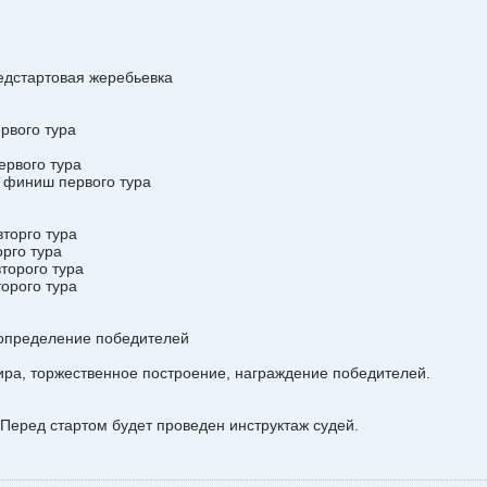
редстартовая жеребьевка
ервого тура
ервого тура
, финиш первого тура
вторго тура
орго тура
торого тура
торого тура
, определение победителей
ира, торжественное построение, награждение победителей.
Перед стартом будет проведен инструктаж судей.