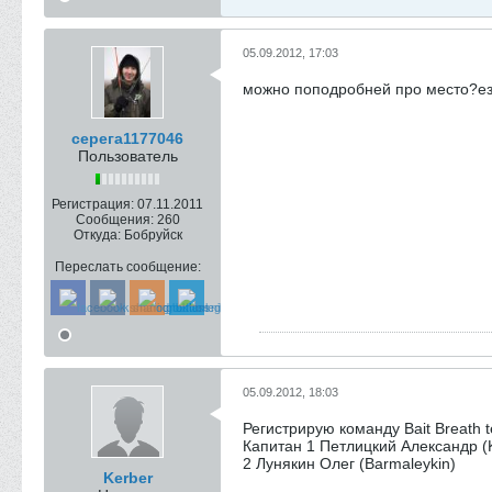
05.09.2012, 17:03
можно поподробней про место?ез 
серега1177046
Пользователь
Регистрация:
07.11.2011
Сообщения:
260
Откуда:
Бобруйск
Переслать сообщение:
05.09.2012, 18:03
Регистрирую команду Bait Breath 
Капитан 1 Петлицкий Александр (
2 Лунякин Олег (Barmaleykin)
Kerber