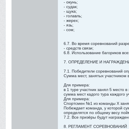
- окунь;
- судак;
- щука;
- голавль;
- жерех;
- язь;
- сом;
6.7. Во время соревнований разр
- средств связи;
6.8. Использование багориков вс
7. ОПРЕДЕЛЕНИЕ И НАГРАЖДЕ
7.1. Победители соревнований о
Сумма мест, занятых участником в
Для примера:
в 1 туре участник занял 5 место 
сумма мест кадого тура каждого 
Для примера:
Спортсмен №1 из команды Х занял
Побеждает команда, у которой су
определятся по общему весу пой
7.2. Все призёры будут награжде
8. РЕГЛАМЕНТ СОРЕВНОВАНИЙ