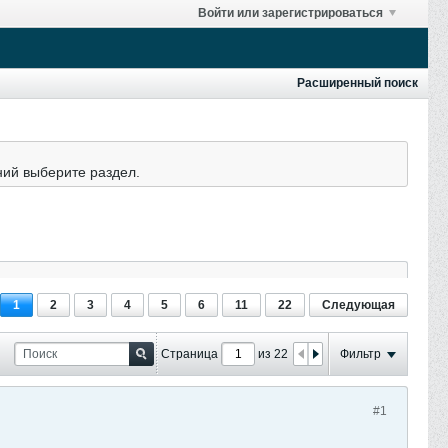
Войти или зарегистрироваться
Расширенный поиск
ний выберите раздел.
1
2
3
4
5
6
11
22
Следующая
Страница
из 22
Фильтр
#1