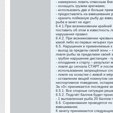
- намеренно ловить отвесным бл
- оснащать грузики крючками;
- использовать две и больше при
- предоставлять на взвешивание 
- хранить пойманую рыбу до взве
рыба в зачет не идет.
6.4.1.При возникновении крайней
поставить об этом в известность 
нарушения правил.
6.4.2. При возникновении чрезвы
какой либо из первых четырех пун
6.5. Нарушения и применяемые к
- выход за пределы своей зоны –
ловля рыбы за пределами своей з
- грубое нарушение дистанции - 
- опоздание к старту – результат 
- ловля до сигнала СТАРТ и посл
- использование запрещённых спос
- ловля на оснастки с живой и м
- оставление вещей покинутом се
неспортивное поведение, оспарив
За «0» принимается последнее ме
6.5.1. Все спорные ситуации реш
6.5.2. Подсчёт баллов будет прои
- 1 выловленная рыба 20 баллов 
6.6. Соревнования проводятся по
взвешивание.
К зачету принимаются следующие 