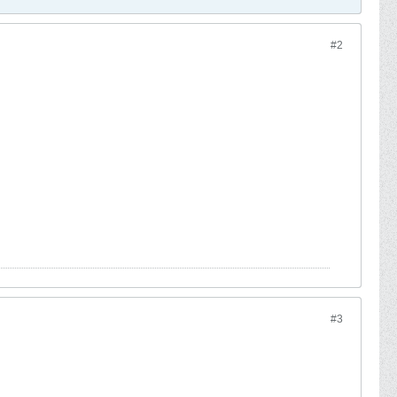
#2
#3