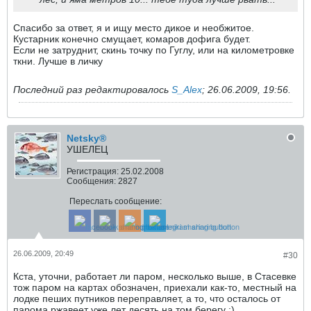
Спасибо за ответ, я и ищу место дикое и необжитое.
Кустарник конечно смущает, комаров дофига будет.
Если не затруднит, скинь точку по Гуглу, или на километровке
ткни. Лучше в личку
Последний раз редактировалось
S_Alex
;
26.06.2009, 19:56
.
Netsky®
УШЕЛЕЦ
Регистрация:
25.02.2008
Сообщения:
2827
Переслать сообщение:
26.06.2009, 20:49
#30
Кста, уточни, работает ли паром, несколько выше, в Стасевке
тож паром на картах обозначен, приехали как-то, местный на
лодке пеших путников переправляет, а то, что осталось от
парома ржавеет уже лет десять на том берегу :)