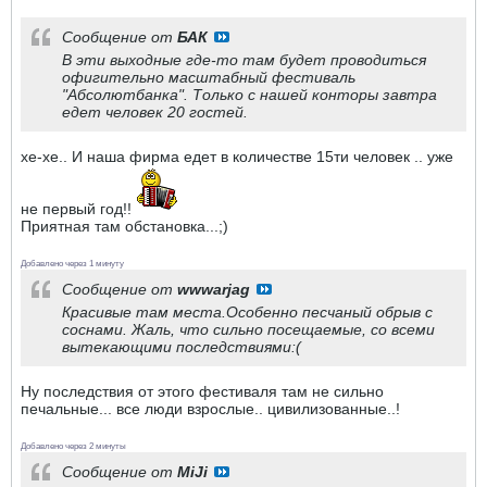
Сообщение от
БАК
В эти выходные где-то там будет проводиться
офигительно масштабный фестиваль
"Абсолютбанка". Только с нашей конторы завтра
едет человек 20 гостей.
хе-хе.. И наша фирма едет в количестве 15ти человек .. уже
не первый год!!
Приятная там обстановка...;)
Добавлено через 1 минуту
Сообщение от
wwwarjag
Красивые там места.Особенно песчаный обрыв с
соснами. Жаль, что сильно посещаемые, со всеми
вытекающими последствиями:(
Ну последствия от этого фестиваля там не сильно
печальные... все люди взрослые.. цивилизованные..!
Добавлено через 2 минуты
Сообщение от
MiJi