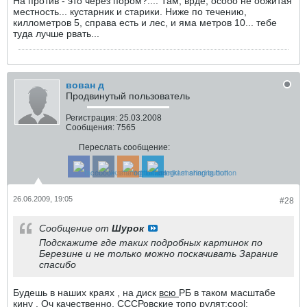
На против - это через пором?.... Там, врде, особо не обжитая
местность... кустарник и старики. Ниже по течению,
киллометров 5, справа есть и лес, и яма метров 10... тебе
туда лучше рвать...
вован д
Продвинутый пользователь
Регистрация:
25.03.2008
Сообщения:
7565
Переслать сообщение:
26.06.2009, 19:05
#28
Сообщение от
Шурок
Подскажите где таких подробных картинок по
Березине и не только можно поскачивать Зарание
спасибо
Будешь в наших краях , на диск
всю
РБ в таком масштабе
кину . Оч качественно, СССРовские топо рулят:cool: