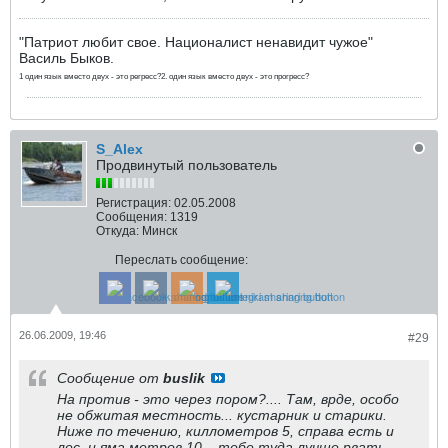
"Патриот любит свое. Националист ненавидит чужое"
Василь Быков.
1 один язык вместо двух - это регресс?2. один язык вместо двух - это прогресс?
S_Alex
Продвинутый пользователь
Регистрация:
02.05.2008
Сообщения:
1319
Откуда:
Минск
Переслать сообщение:
26.06.2009, 19:46
#29
Сообщение от
buslik
На против - это через пором?.... Там, врде, особо
не обжитая местность... кустарник и старики.
Ниже по течению, киллометров 5, справа есть и
лес, и яма метров 10... тебе туда лучше рвать...