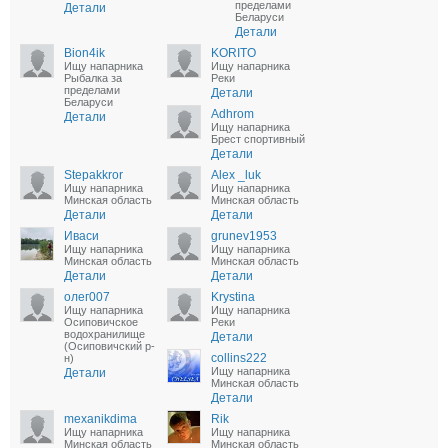
пределами
Детали
Беларуси
Детали
Bion4ik
KORITO
Ищу напарника
Ищу напарника
Рыбалка за
Реки
пределами
Детали
Беларуси
Adhrom
Детали
Ищу напарника
Брест спортивный
Детали
Stepakkror
Alex _luk
Ищу напарника
Ищу напарника
Минская область
Минская область
Детали
Детали
Иваси
grunev1953
Ищу напарника
Ищу напарника
Минская область
Минская область
Детали
Детали
олег007
Krystina
Ищу напарника
Ищу напарника
Осиповичское
Реки
водохранилище
Детали
(Осиповичский р-
collins222
н)
Ищу напарника
Детали
Минская область
Детали
mexanikdima
Rik
Ищу напарника
Ищу напарника
Минская область
Минская область