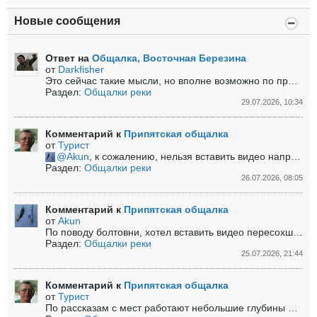
Новые сообщения
Ответ на
Общалка, Восточная Березина
от
Darkfisher
Это сейчас такие мысли, но вполне возможно по прошествии н-го времени вновь потянет вернуться туда )...
Раздел:
Общалки реки
29.07.2026, 10:34
Комментарий к
Припятская общалка
от
Турист
Akun
, к сожалению, нельзя вставить видео напрямую, только через ссылку....
Раздел:
Общалки реки
26.07.2026, 08:05
Комментарий к
Припятская общалка
от
Akun
По поводу болтовни, хотел вставить видео пересохшего русла реки, не вставляется. ...
Раздел:
Общалки реки
25.07.2026, 21:44
Комментарий к
Припятская общалка
от
Турист
По рассказам с мест работают небольшие глубины на реке. Рыба в ямах не стоит на дне.