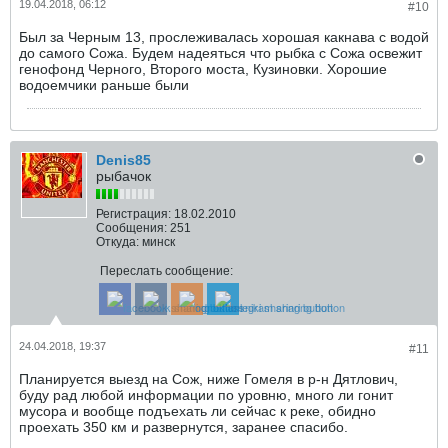
19.04.2018, 06:12
#10
Был за Черным 13, прослеживалась хорошая какнава с водой
до самого Сожа. Будем надеяться что рыбка с Сожа освежит
генофонд Черного, Второго моста, Кузиновки. Хорошие
водоемчики раньше были
Denis85
рыбачок
Регистрация:
18.02.2010
Сообщения:
251
Откуда:
минск
Переслать сообщение:
24.04.2018, 19:37
#11
Планируется выезд на Сож, ниже Гомеля в р-н Дятлович,
буду рад любой информации по уровню, много ли гонит
мусора и вообще подъехать ли сейчас к реке, обидно
проехать 350 км и развернутся, заранее спасибо.