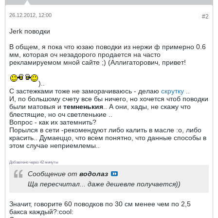
26.12.2012, 12:00
#2
Jerk поводки
В общем, я пока что юзаю поводки из нержи ф примерно 0.6
мм, которая оч незадорого продается на часто
рекламируемом мной сайте ;) (Аллигаторович, привет!
)..
С застежками тоже не заморачиваюсь - делаю
скрутку
..
И, по большому счету все бы ничего, но хочется чтоб поводки
были матовыя и
темненькия
.. А они, хады, не скажу что
блестящие, но оч светленькие ..
Вопрос - как их затемнить?
Порылся в сети -рекомендуют либо калить в масле :o, либо
красить.. Думаеццо, что всем понятно, что данные способы в
этом случае неприемлемы..
Добавлено через 42 минуты
Сообщение от
водолаз
Ща пересчитал... даже дешевле получается))
Значит, говорите 60 поводков по 30 см менее чем по 2,5
бакса каждый?:cool: