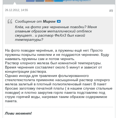
26.12.2012, 14:55
#9
Сообщение от
Мирон
Клёв, на фото уже черненные поводки? Меня
главным образом металлический отблеск
смущает.. и раствор ФеХл3 был какой
температуры?
На фото поводки чернёные, а пружины ещё нет. Просто
пружины покрыты никелем и не поддаются чернению. Буду
навивать пружины сам и потом чернить.
Раствор хлорного железа был комнатной температуры.
Время чернения составляет около 5 минут и зависит от
концентрации раствора.
Однако иногда для травления фольгированного
стеклотекстолита применяю насыщенный раствор хлорнрго
железа залитый в плотный полиэтиленовый пакет. В пакет
бросаю заготовку печатной платы ( в нашем случае стальные
поводки) и плотно закрутив горло пакета подставляю под
струю горячей воды, нагревая таким образом содержимое
пакета.
Лови момент!