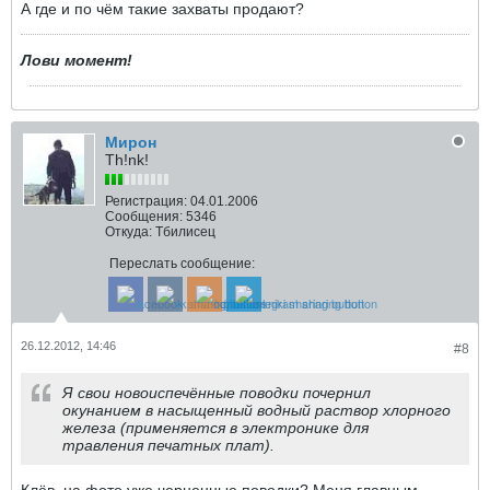
А где и по чём такие захваты продают?
Лови момент!
Мирон
Th!nk!
Регистрация:
04.01.2006
Сообщения:
5346
Откуда:
Тбилисец
Переслать сообщение:
26.12.2012, 14:46
#8
Я свои новоиспечённые поводки почернил
окунанием в насыщенный водный раствор хлорного
железа (применяется в электронике для
травления печатных плат).
Клёв, на фото уже черненные поводки? Меня главным