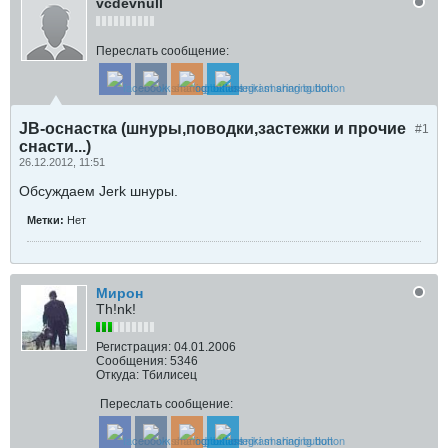
vcdevnull
Переслать сообщение:
JB-оснастка (шнуры,поводки,застежки и прочие
#1
снасти...)
26.12.2012, 11:51
Обсуждаем Jerk шнуры.
Метки:
Нет
Мирон
Th!nk!
Регистрация:
04.01.2006
Сообщения:
5346
Откуда:
Тбилисец
Переслать сообщение: