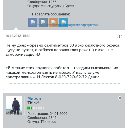
Сообщения:
1255
Откуда:
Минск(уручье),Брест
Переслать сообщение:
26.12.2012, 15:30
#14
Не ну джерк-бревно сантиметров 30 ярко кислотного окраса
щуку не пугает, а отблеск поводка глаз режет ;) имхо - не
заморачиваццо:-D
«Я мельче этих подковок работал… гвоздики выковывал, их
никакой мелкостоп взять не может. У нас глаз уже
пристрелявши». Н.Лесков 8-029-72O-62-72 Денис
Мирон
Th!nk!
Регистрация:
04.01.2006
Сообщения:
5346
Откуда:
Тбилисец