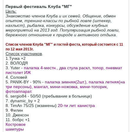
Первый фестиваль Клуба "МГ"
Цель:
Знакомство членов Клуба и их семей. Общение, обмен
опытом, тренинг-классы по рыбной ловле (штекер,
нахлыст), рыбалка, конкурсы, обсуждение клубных
мероприятий на 2013 год. Популяризация рыбной ловли,
бережного отношение к природе и активного отдыха.
Список членов Клуба "МГ" и гостей феста, который состоится с 11
по 12 мая 2013г.
Список участников
.
1.Тучка +2
2. ВОЛОДЯ
3. Yuter -
палатка 4-местн., два стула раскл, топор, пневмат
пистолет ИЖ
4. Соловей
5. PANIK-BY - 90% -
палатка зимняя(2шт.), палатка летняя(на
три персоны), мангал, мини-ножовка, мини-топорик,
фотоаппарат.
6. sergio84 - 50/50 (пребывание в больнице)
7. dynamic_by + 2
8. TimAn 75/25 (экзамены)
20-ти лит. канистра
9. Филин
10. Джексон
11. бобрс +1
Костровое
шампуры