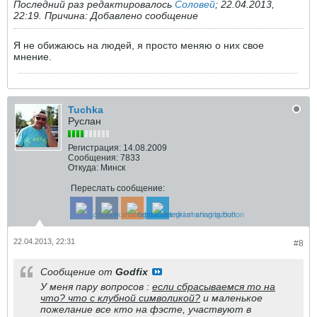
Последний раз редактировалось
Соловей
;
22.04.2013,
22:19
.
Причина:
Добавлено сообщение
Я не обижаюсь на людей, я просто меняю о них свое
мнение.
Tuchka
Руслан
Регистрация:
14.08.2009
Сообщения:
7833
Откуда:
Минск
Переслать сообщение:
22.04.2013, 22:31
#8
Сообщение от
Godfix
У меня пару вопросов :
если сбрасываемся то на
что? что с клубной символикой?
и маленькое
пожелание все кто на фэсте, участвуют в