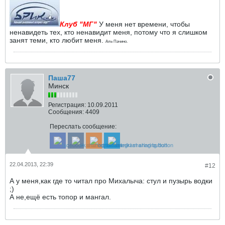
Клуб "МГ"
У меня нет времени, чтобы
ненавидеть тех, кто ненавидит меня, потому что я слишком
занят теми, кто любит меня.
Аль Пачино.
Паша77
Минск
Регистрация:
10.09.2011
Сообщения:
4409
Переслать сообщение:
22.04.2013, 22:39
#12
А у меня,как где то читал про Михалыча: стул и пузырь водки
;)
А не,ещё есть топор и мангал.