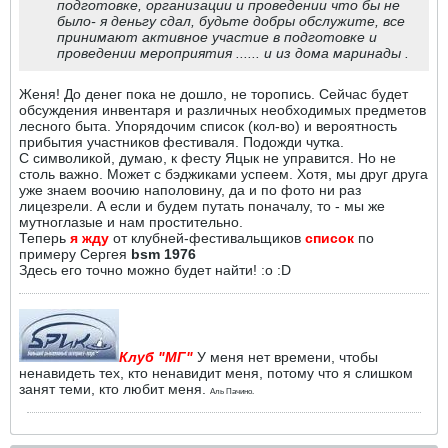
подготовке, организации и проведении что бы не
было- я деньгу сдал, будьте добры обслужите, все
принимают активное участие в подготовке и
проведении мероприятия ...... и из дома маринады .
Женя! До денег пока не дошло, не торопись. Сейчас будет
обсуждения инвентаря и различных необходимых предметов
лесного быта. Упорядочим список (кол-во) и вероятность
прибытия участников фестиваля. Подожди чутка.
С символикой, думаю, к фесту Яцык не управится. Но не
столь важно. Может с бэджиками успеем. Хотя, мы друг друга
уже знаем воочию наполовину, да и по фото ни раз
лицезрели. А если и будем путать поначалу, то - мы же
мутноглазые и нам простительно.
Теперь
я жду
от клубней-фестивальщиков
список
по
примеру Сергея
bsm 1976
Здесь его точно можно будет найти! :o :D
Клуб "МГ"
У меня нет времени, чтобы
ненавидеть тех, кто ненавидит меня, потому что я слишком
занят теми, кто любит меня.
Аль Пачино.