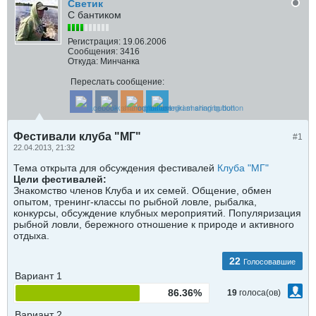
Светик
С бантиком
Регистрация:
19.06.2006
Сообщения:
3416
Откуда:
Минчанка
Переслать сообщение:
Фестивали клуба "МГ"
#1
22.04.2013, 21:32
Тема открыта для обсуждения фестивалей
Клуба "МГ"
Цели фестивалей:
Знакомство членов Клуба и их семей. Общение, обмен
опытом, тренинг-классы по рыбной ловле, рыбалка,
конкурсы, обсуждение клубных мероприятий. Популяризация
рыбной ловли, бережного отношение к природе и активного
отдыха.
22
Голосовавшие
Вариант 1
86.36%
19
голоса(ов)
Вариант 2