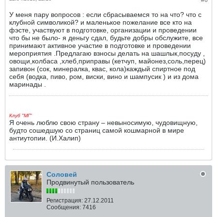
#6
У меня пару вопросов : если сбрасываемся то на что? что с
клубной символикой? и маленькое пожелание все кто на
фэсте, участвуют в подготовке, организации и проведении
что бы не было- я деньгу сдал, будьте добры обслужите, все
принимают активное участие в подготовке и проведении
мероприятия .Предлагаю взносы делать на шашлык,посуду ,
овощи,колбаса ,хлеб,приправы (кетчуп, майонез,соль,перец)
запивон (сок, минералка, квас, кола)каждый спиртное под
себя (водка, пиво, ром, виски, вино и шампусик ) и из дома
маринады .
Клуб "МГ"
Я очень люблю свою страну – невыносимую, чудовищную,
будто сошедшую со страниц самой кошмарной в мире
антиутопии. (И.Халип)
Соловей
Продвинутый пользователь
Регистрация:
27.12.2011
Сообщения:
7416