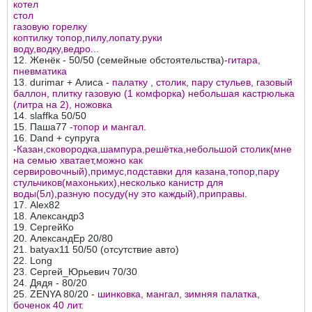
котел
стол
газовую горелку
коптилку топор,пилу,лопату.руки
воду,водку,ведро...
12. Женёк - 50/50 (семейные обстоятельства)-
гитара,
пневматика
13. durimar + Алиса -
палатку , столик, пару стульев, газовый
баллон, плитку газовую (1 комфорка) небольшая кастрюлька
(литра на 2), ножовка
14. slaffka 50/50
15. Паша77
-топор и мангал.
16. Dand + супруга
-
Казан,сковородка,шампура,решётка,небольшой столик(мне
на семью хватает,можно как
сервировочный),примус,подставки для казана,топор,пару
стульчиков(махоньких),несколько канистр для
воды(5л),разную посуду(ну это каждый),приправы.
17. Alex82
18. Александр3
19. СергейКо
20. АлександЕр 20/80
21. batyax11 50/50 (отсутствие авто)
22. Long
23. Сергей_Юрьевич 70/30
24. Дядя - 80/20
25. ZENYA 80/20 -
шинковка, мангал, зимняя палатка,
боченок 40 лит.