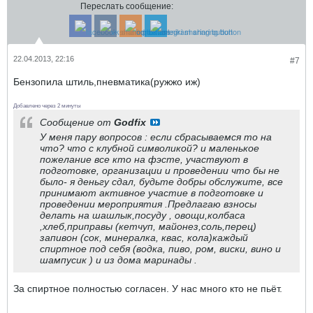
Переслать сообщение:
22.04.2013, 22:16
#7
Бензопила штиль,пневматика(ружжо иж)
Добавлено через 2 минуты
Сообщение от
Godfix
У меня пару вопросов : если сбрасываемся то на
что? что с клубной символикой? и маленькое
пожелание все кто на фэсте, участвуют в
подготовке, организации и проведении что бы не
было- я деньгу сдал, будьте добры обслужите, все
принимают активное участие в подготовке и
проведении мероприятия .Предлагаю взносы
делать на шашлык,посуду , овощи,колбаса
,хлеб,приправы (кетчуп, майонез,соль,перец)
запивон (сок, минералка, квас, кола)каждый
спиртное под себя (водка, пиво, ром, виски, вино и
шампусик ) и из дома маринады .
За спиртное полностью согласен. У нас много кто не пьёт.