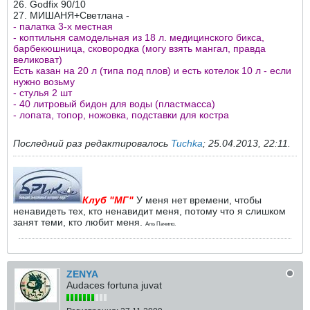
26. Godfix 90/10
27. МИШАНЯ+Светлана -
- палатка 3-х местная
- коптильня самодельная из 18 л. медицинского бикса,
барбекюшница, сковородка (могу взять мангал, правда
великоват)
Есть казан на 20 л (типа под плов) и есть котелок 10 л - если
нужно возьму
- стулья 2 шт
- 40 литровый бидон для воды (пластмасса)
- лопата, топор, ножовка, подставки для костра
Последний раз редактировалось
Tuchka
;
25.04.2013, 22:11
.
Клуб "МГ"
У меня нет времени, чтобы
ненавидеть тех, кто ненавидит меня, потому что я слишком
занят теми, кто любит меня.
Аль Пачино.
ZENYA
Audaces fortuna juvat