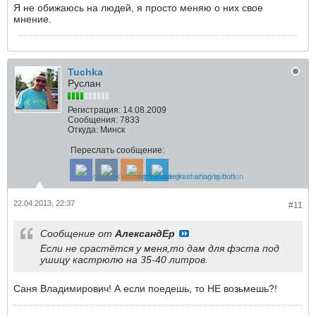
Я не обижаюсь на людей, я просто меняю о них свое
мнение.
Tuchka
Руслан
Регистрация:
14.08.2009
Сообщения:
7833
Откуда:
Минск
Переслать сообщение:
22.04.2013, 22:37
#11
Сообщение от
АлександЕр
Если не срастётся у меня,то дам для фэста под
ушицу кастрюлю на 35-40 литров.
Саня Владимирович! А если поедешь, то НЕ возьмешь?!