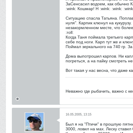
ЗаСенсасил водоем, как обычно Ка
:wink: Кошмар! Н :wink: :wink: :w
Ситуацию спасла Татьяна. Поплаво
нуля". Карпик клюнул на кукурузу
незакормленном месте, что более,
:roll:
Когда Таня поймала третьего кар
себе под ноги. Карп тут же и клю
Поймал зеркального на 740 гр. За
Дома выпотрошил карпов. Ни капли
погреться, а на пайку смотреть не 
Вот такая у нас весна, что даже 
Неважно где рыбачить, важно с к
16.05.2005, 13:15
Был я на "Птичи" в прошлую пятни
3000, ловил на мах. Леску ставил 