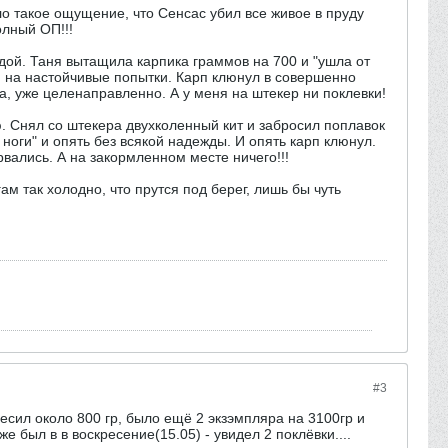
ло такое ощущение, что Сенсас убил все живое в пруду
олный ОП!!!
одой. Таня вытащила карпика граммов на 700 и "ушла от
тря на настойчивые попытки. Карп клюнул в совершенно
а, уже целенаправленно. А у меня на штекер ни поклевки!
ю. Снял со штекера двухколенный кит и забросил поплавок
 ноги" и опять без всякой надежды. И опять карп клюнул.
рвались. А на закормленном месте ничего!!!
м так холодно, что прутся под берег, лишь бы чуть
#3
есил около 800 гр, было ещё 2 экзэмпляра на 3100гр и
е был в в воскресение(15.05) - увидел 2 поклёвки....