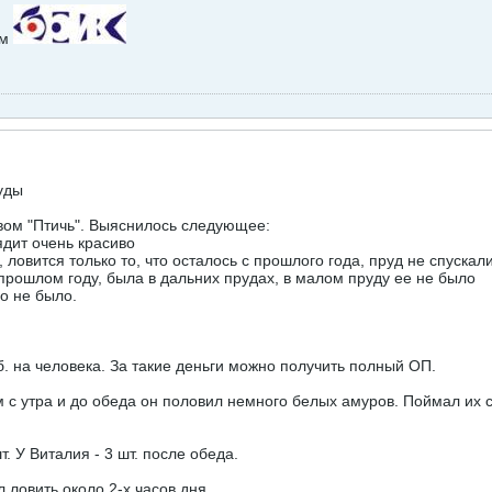
ем
уды
вом "Птичь". Выяснилось следующее:
ядит очень красиво
 ловится только то, что осталось с прошлого года, пруд не спускал
 прошлом году, была в дальних прудах, в малом пруду ее не было
но не было.
б. на человека. За такие деньги можно получить полный ОП.
с утра и до обеда он половил немного белых амуров. Поймал их с 
т. У Виталия - 3 шт. после обеда.
 ловить около 2-х часов дня.