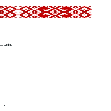
. :grin:
тся.