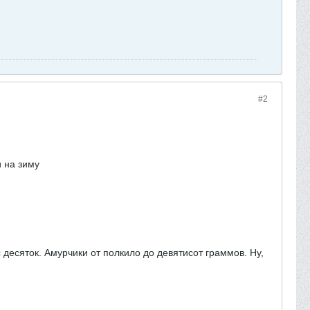
#2
и на зиму
десяток. Амурчики от полкило до девятисот граммов. Ну,