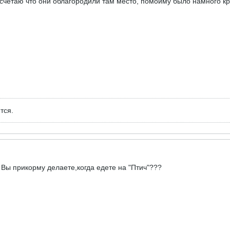
несчетаю что они облагородили там место, помойму было намного к
тся.
 Вы прикорму делаете,когда едете на "Птич"???