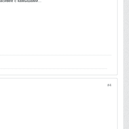
расивее с камышами...
#4