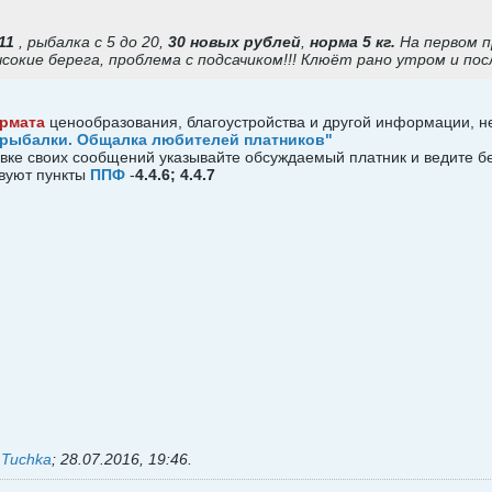
11
, рыбалка с 5 до 20,
30 новых рублей
,
норма 5 кг.
На первом пр
сокие берега, проблема с подсачиком!!! Клюёт рано утром и пос
рмата
ценообразования, благоустройства и другой информации, н
рыбалки. Общалка любителей платников"
ловке своих сообщений указывайте обсуждаемый платник и ведите б
вуют пункты
ППФ
-
4.4.6; 4.4.7
ь
Tuchka
;
28.07.2016, 19:46
.