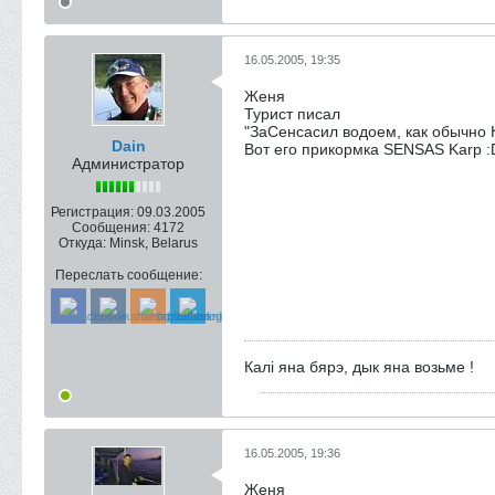
16.05.2005, 19:35
Женя
Турист писал
"ЗаСенсасил водоем, как обычно 
Dain
Вот его прикормка SENSAS Karp :
Администратор
Регистрация:
09.03.2005
Сообщения:
4172
Откуда:
Minsk, Belarus
Переслать сообщение:
Калi яна бярэ, дык яна возьме !
16.05.2005, 19:36
Женя