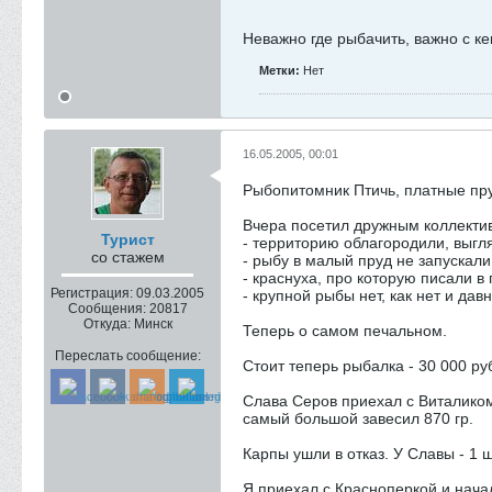
Неважно где рыбачить, важно с к
Метки:
Нет
16.05.2005, 00:01
Рыбопитомник Птичь, платные пр
Вчера посетил дружным коллекти
Турист
- территорию облагородили, выгл
со стажем
- рыбу в малый пруд не запускали,
- краснуха, про которую писали в
Регистрация:
09.03.2005
- крупной рыбы нет, как нет и дав
Сообщения:
20817
Откуда:
Минск
Теперь о самом печальном.
Переслать сообщение:
Стоит теперь рыбалка - 30 000 ру
Слава Серов приехал с Виталиком 
самый большой завесил 870 гр.
Карпы ушли в отказ. У Славы - 1 ш
Я приехал с Красноперкой и начал