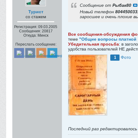
Сообщение от
Рыбак80
Турист
Новый телефон
804450033
со стажем
заросшее и очень плохие вы
Регистрация:
09.03.2005
Сообщения:
20817
Все сообщения-обсуждения фо
Откуда:
Минск
теме
"Общие вопросы платной 
Убедительная просьба
: в заго
Переслать сообщение:
удобства пользователей НЕ дейст
Фото
1
Последний раз редактировалос