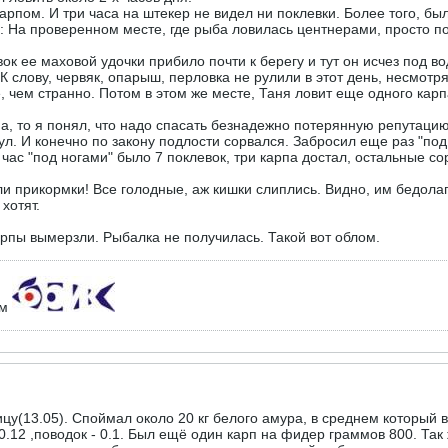
рпом. И три часа на штекер не видел ни поклевки. Более того, бы
ink: На проверенном месте, где рыба ловилась центнерами, просто п
к ее маховой удочки прибило почти к берегу и тут он исчез под в
. К слову, червяк, опарыш, перловка не рулили в этот день, несмо
 чем странно. Потом в этом же месте, Таня ловит еще одного карп
па, то я понял, что надо спасать безнадежно потерянную репутаци
нул. И конечно по закону подлости сорвался. Забросил еще раз "под
 час "под ногами" было 7 поклевок, три карпа достал, остальные со
 прикормки! Все голодные, аж кишки слиплись. Видно, им бедолага
хотят.
карпы вымерзли. Рыбалка не получилась. Такой вот облом.
ем
цу(13.05). Споймал около 20 кг белого амура, в среднем который в
0.12 ,поводок - 0.1. Был ещё один карп на фидер граммов 800. Так ж