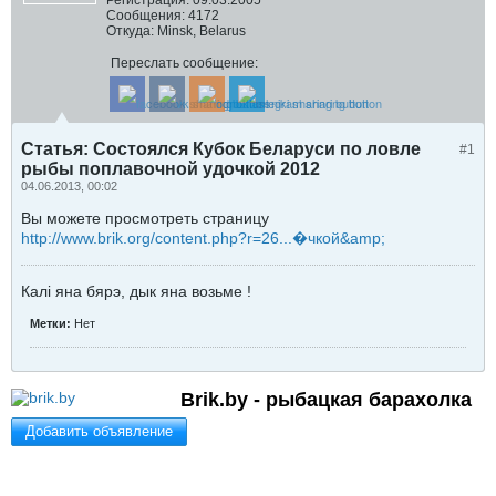
Регистрация:
09.03.2005
Сообщения:
4172
Откуда:
Minsk, Belarus
Переслать сообщение:
Статья: Состоялся Кубок Беларуси по ловле
#1
рыбы поплавочной удочкой 2012
04.06.2013, 00:02
Вы можете просмотреть страницу
http://www.brik.org/content.php?r=26...�чкой&amp;
Калi яна бярэ, дык яна возьме !
Метки:
Нет
Brik.by - рыбацкая барахолка
Добавить объявление