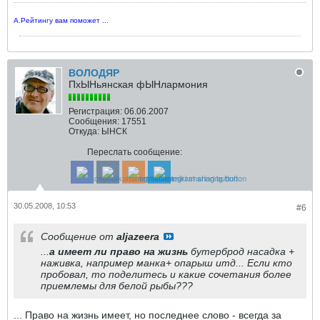
А.Рейтингу вам поможет ...
ВОЛОДЯР
ПхЫНьянская фЫНлармония
Регистрация:
06.06.2007
Сообщения:
17551
Откуда:
ЫНСК
Переслать сообщение:
30.05.2008, 10:53
#6
Сообщение от
aljazeera
...
а имеет ли право на жизнь
бутерброд насадка +
наживка, например манка+ опарыш итд... Если кто
пробовал, то поделитесь и какие сочетания более
приемлемы для белой рыбы???
... Право на жизнь имеет, но последнее слово - всегда за