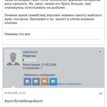
могу написать. Но, имхо, зачем его брать больше, чем
планируешь использовать на рыбалке.
Личинки жуков семейства( впрочем неважно какого) майского
жука, носорога, бронзовки и пр. хранят в слегка влажных
опилках.
Наживка это все
aljazeera
Новичок
Регистрация:
22.05.2008
Сообщения:
7
Переслать сообщение:
30.05.2008, 10:30
#4
&quot;Бутерброды&quot;