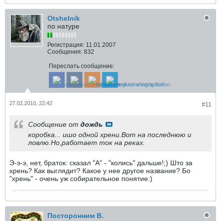
Otshelnik
по натуре
Регистрация:
11.01.2007
Сообщения:
832
Переслать сообщение:
27.02.2010, 22:42
#11
Сообщение от
дождь
коробка... ишо одной хрени.Вот на последнюю и
ловлю.Но,работает ток на реках.
Э-э-э, нет, браток: сказал "А" - "колись" дальше!;) Што за
хрень? Как выглядит? Какое у нее другое название? Бо
"хрень" - очень уж собирательное понятие:)
Посторонним В.