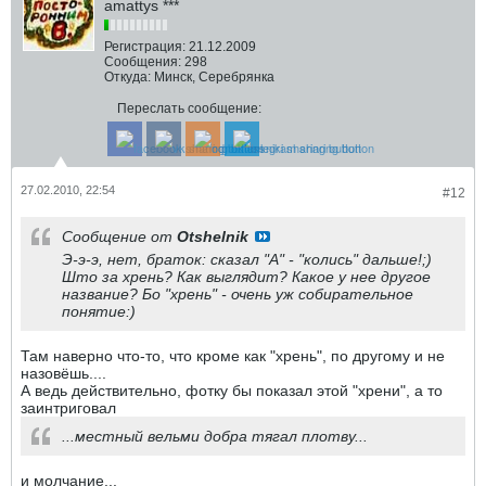
amattys ***
Регистрация:
21.12.2009
Сообщения:
298
Откуда:
Минск, Серебрянка
Переслать сообщение:
27.02.2010, 22:54
#12
Сообщение от
Otshelnik
Э-э-э, нет, браток: сказал "А" - "колись" дальше!;)
Што за хрень? Как выглядит? Какое у нее другое
название? Бо "хрень" - очень уж собирательное
понятие:)
Там наверно что-то, что кроме как "хрень", по другому и не
назовёшь....
А ведь действительно, фотку бы показал этой "хрени", а то
заинтриговал
...местный вельми добра тягал плотву...
и молчание...