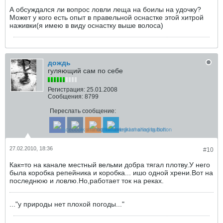
А обсуждался ли вопрос ловли леща на боилы на удочку?
Может у кого есть опыт в правельной оснастке этой хитрой
наживки(я имею в виду оснастку выше волоса)
дождь
гуляющий сам по себе
Регистрация:
25.01.2008
Сообщения:
8799
Переслать сообщение:
27.02.2010, 18:36
#10
Как=то на канале местный вельми добра тягал плотву.У него
была коробка репейника и коробка... ишо одной хрени.Вот на
последнюю и ловлю.Но,работает ток на реках.
..."у природы нет плохой погоды..."