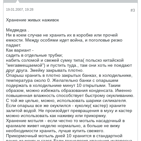
19.01.2007, 19:28
#3
Хранение живых наживок
Медведка .
Ни в коем случае не хранить их в коробке или прочей
емкости. Между особями идет война, и поголовье резко
падает.
Как вариант -
садить в отдельные трубки;
набить соломой и свежей сумку типа( польско китайской
"мегавмещаемой") и пустить туда., там они хоть не поедают
друг друга. Змейку закрывать плотно.
Опарыш хранить в плотно закрытых банках, в холодильнике,
температура около 0. Желательно банки с опарышем
подержать в холодильнике минут 10 открытыми. Таким
образом, можно избежать образования конденсата. Именно
повышенная влажность способствует быстрому окукливанию.
С той же целью, можно, использовать шарики силикагеля.
Если опарыш все же окуклился - куколку( кастер) храните
залитой водой. Не произойдет превращения в муху и кастер
можно использовать как наживку или прикормку.
Хранение мотыля - если честно то мотыль насадочный в
крахмале живет неделю нормально, а больше не вижу
необходимости хранить, лучше купить свежего.
Прикормочный мотыль дней 10 хранится в стандартной
пачке из мокрых газет. Если технология хранения интересна