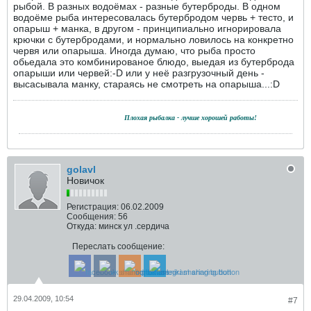
рыбой. В разных водоёмах - разные бутерброды. В одном
водоёме рыба интересовалась бутербродом червь + тесто, и
опарыш + манка, в другом - принципиально игнорировала
крючки с бутербродами, и нормально ловилось на конкретно
червя или опарыша. Иногда думаю, что рыба просто
обьедала это комбинированое блюдо, выедая из бутерброда
опарыши или червей:-D или у неё разгрузочный день -
высасывала манку, стараясь не смотреть на опарыша...:D
.......................................
Плохая рыбалка - лучше хорошей работы!
golavl
Новичок
Регистрация:
06.02.2009
Сообщения:
56
Откуда:
минск ул .сердича
Переслать сообщение:
29.04.2009, 10:54
#7