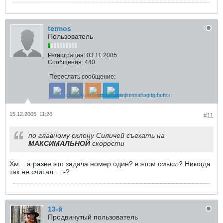
termos
Пользователь
Регистрация:
03.11.2005
Сообщения:
440
Переслать сообщение:
15.12.2005, 11:26
#11
по главному склону Силичей съехать на
МАКСИМАЛЬНОЙ
скорости
Хм... а разве это задача номер один? в этом смысл? Никогда
так не считал... :-?
13-й
Продвинутый пользователь