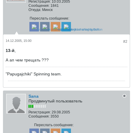
Регистрация:
10.03.2005
Сообщения:
1841
Откуда:
Минск
Переслать сообщение:
14.12.2005, 15:00
#2
13-й
,
А ап чем трещать ???
"Papugajchiki" Spinning team.
Sana
Продвинутый пользователь
Регистрация:
29.08.2005
Сообщения:
3550
Переслать сообщение: