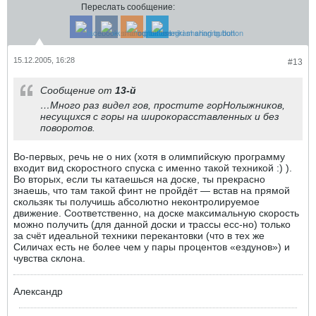
Переслать сообщение:
15.12.2005, 16:28
#13
Сообщение от
13-й
…Много раз видел гов, простите горНолыжников,
несущихся с горы на широкорасставленных и без
поворотов.
Во-первых, речь не о них (хотя в олимпийскую программу
входит вид скоростного спуска с именно такой техникой :) ).
Во вторых, если ты катаешься на доске, ты прекрасно
знаешь, что там такой финт не пройдёт — встав на прямой
скользяк ты получишь абсолютно неконтролируемое
движение. Соответственно, на доске максимальную скорость
можно получить (для данной доски и трассы есс-но) только
за счёт идеальной техники перекантовки (что в тех же
Силичах есть не более чем у пары процентов «ездунов») и
чувства склона.
Александр