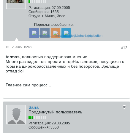
Регистрация:
07.09.2005
Сообщения:
1635
Откуда:
г. Минск, Зеле
Переслать сообщение:
15.12.2005, 15:48
#12
termos
, полностью поддерживаю мнение.
Много раз видел гов, простите горНолыжников, несущихся с
горы на широкорасставленных и без поворотов. Зрелище
отпад :lol:
Главное сам процесс...
Sana
Продвинутый пользователь
Регистрация:
29.08.2005
Сообщения:
3550