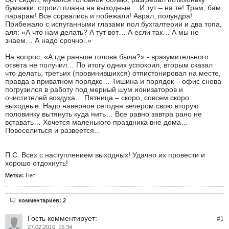
бумажки, строил планы на выходные… И тут – на те! Трам, бам,
парарам! Все сорвались и побежали! Аврал, полундра!
Прибежало с испуганными глазами пол бухгалтерии и два топа,
аля: «А что нам делать? А тут вот… А если так… А мы не
знаем… А надо срочно..»
На вопрос: «А где раньше голова была?» - вразумительного
ответа не получил… По итогу одних успокоил, вторым сказал
что делать, третьих (провинившихся) отпистонировал на месте,
правда в приватном порядке… Тишина и порядок – офис снова
погрузился в работу под мерный шум ионизаторов и
очистителей воздуха… Пятница – скоро, совсем скоро
выходные. Надо наверное сегодня вечером свою вторую
половинку вытянуть куда нить… Все равно завтра рано не
вставать… Хочется маленького праздника вне дома…
Повеселиться и развеется…
П.С. Всех с наступлением выходных! Удачно их провести и
хорошо отдохнуть!
Метки:
Нет
комментариев: 2
Гость
комментирует:
#
1
27.02.2010, 15:34