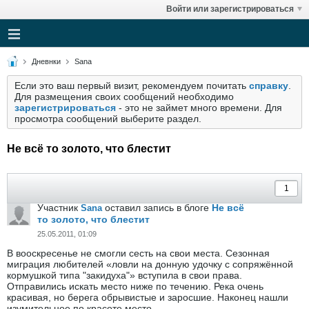
Войти или зарегистрироваться
Дневнки
Sana
Если это ваш первый визит, рекомендуем почитать
справку
.
Для размещения своих сообщений необходимо
зарегистрироваться
- это не займет много времени. Для
просмотра сообщений выберите раздел.
Не всё то золото, что блестит
Участник
оставил запись в блоге
Не всё
Sana
то золото, что блестит
25.05.2011, 01:09
В вооскресенье не смогли сесть на свои места. Сезонная
миграция любителей «ловли на донную удочку с сопряжённой
кормушкой типа "закидуха"» вступила в свои права.
Отправились искать место ниже по течению. Река очень
красивая, но берега обрывистые и заросшие. Наконец нашли
изумительное по красоте место…