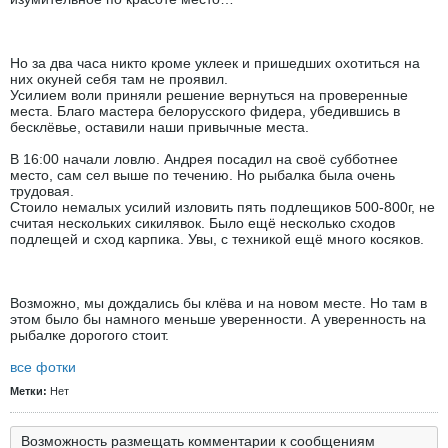
Но за два часа никто кроме уклеек и пришедших охотиться на
них окуней себя там не проявил.
Усилием воли приняли решение вернуться на проверенные
места. Благо мастера белорусского фидера, убедившись в
бесклёвье, оставили наши привычные места.
В 16:00 начали ловлю. Андрея посадил на своё субботнее
место, сам сел выше по течению. Но рыбалка была очень
трудовая.
Стоило немалых усилий изловить пять подлещиков 500-800г, не
считая нескольких сикилявок. Было ещё несколько сходов
подлещей и сход карпика. Увы, с техникой ещё много косяков.
Возможно, мы дождались бы клёва и на новом месте. Но там в
этом было бы намного меньше уверенности. А уверенность на
рыбалке дорогого стоит.
все фотки
Метки:
Нет
Возможность размещать комментарии к сообщениям