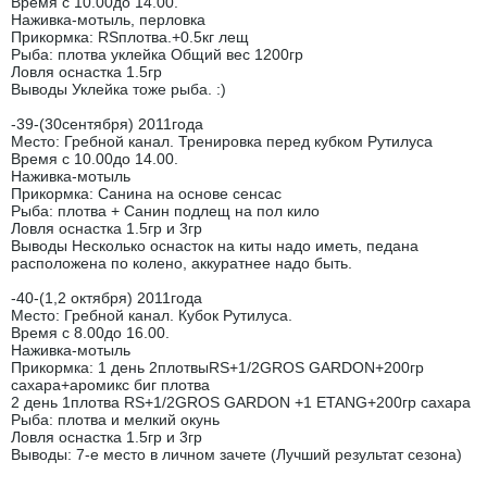
Время с 10.00до 14.00.
Наживка-мотыль, перловка
Прикормка: RSплотва.+0.5кг лещ
Рыба: плотва уклейка Общий вес 1200гр
Ловля оснастка 1.5гр
Выводы Уклейка тоже рыба. :)
-39-(30сентября) 2011года
Место: Гребной канал. Тренировка перед кубком Рутилуса
Время с 10.00до 14.00.
Наживка-мотыль
Прикормка: Санина на основе сенсас
Рыба: плотва + Санин подлещ на пол кило
Ловля оснастка 1.5гр и 3гр
Выводы Несколько оснасток на киты надо иметь, педана
расположена по колено, аккуратнее надо быть.
-40-(1,2 октября) 2011года
Место: Гребной канал. Кубок Рутилуса.
Время с 8.00до 16.00.
Наживка-мотыль
Прикормка: 1 день 2плотвыRS+1/2GROS GARDON+200гр
сахара+аромикс биг плотва
2 день 1плотва RS+1/2GROS GARDON +1 ETANG+200гр сахара
Рыба: плотва и мелкий окунь
Ловля оснастка 1.5гр и 3гр
Выводы: 7-е место в личном зачете (Лучший результат сезона)