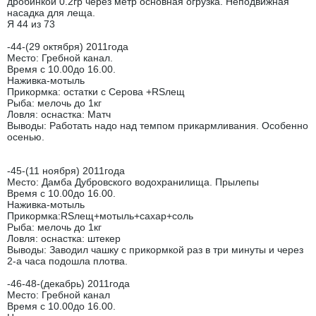
дробинкой 0.2гр через метр основная огрузка. Неподвижная
насадка для леща.
Я 44 из 73
-44-(29 октября) 2011года
Место: Гребной канал.
Время с 10.00до 16.00.
Наживка-мотыль
Прикормка: остатки с Серова +RSлещ
Рыба: мелочь до 1кг
Ловля: оснастка: Матч
Выводы: Работать надо над темпом прикармливания. Особенно
осенью.
-45-(11 ноября) 2011года
Место: Дамба Дубровского водохранилища. Прылепы
Время с 10.00до 16.00.
Наживка-мотыль
Прикормка:RSлещ+мотыль+сахар+соль
Рыба: мелочь до 1кг
Ловля: оснастка: штекер
Выводы: Заводил чашку с прикормкой раз в три минуты и через
2-а часа подошла плотва.
-46-48-(декабрь) 2011года
Место: Гребной канал
Время с 10.00до 16.00.