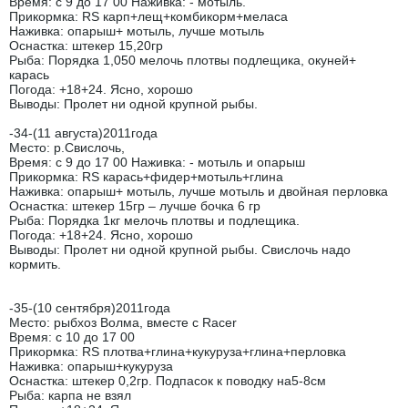
Время: с 9 до 17 00 Наживка: - мотыль.
Прикормка: RS карп+лещ+комбикорм+меласа
Наживка: опарыш+ мотыль, лучше мотыль
Оснастка: штекер 15,20гр
Рыба: Порядка 1,050 мелочь плотвы подлещика, окуней+
карась
Погода: +18+24. Ясно, хорошо
Выводы: Пролет ни одной крупной рыбы.
-34-(11 августа)2011года
Место: р.Свислочь,
Время: с 9 до 17 00 Наживка: - мотыль и опарыш
Прикормка: RS карась+фидер+мотыль+глина
Наживка: опарыш+ мотыль, лучше мотыль и двойная перловка
Оснастка: штекер 15гр – лучше бочка 6 гр
Рыба: Порядка 1кг мелочь плотвы и подлещика.
Погода: +18+24. Ясно, хорошо
Выводы: Пролет ни одной крупной рыбы. Свислочь надо
кормить.
-35-(10 сентября)2011года
Место: рыбхоз Волма, вместе с Racer
Время: с 10 до 17 00
Прикормка: RS плотва+глина+кукуруза+глина+перловка
Наживка: опарыш+кукуруза
Оснастка: штекер 0,2гр. Подпасок к поводку на5-8см
Рыба: карпа не взял