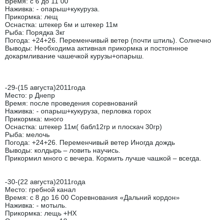
Время: с 6 до 11 00
Наживка: - опарыш+кукуруза.
Прикормка: лещ
Оснастка: штекер 6м и штекер 11м
Рыба: Порядка 3кг
Погода: +24+26. Переменчивый ветер (почти штиль). Солнечно
Выводы: Необходима активная прикормка и постоянное
докармливание чашечкой курузы+опарыш.
-29-(15 августа)2011года
Место: р Днепр
Время: после проведения соревнований
Наживка: - опарыш+кукуруза, перловка горох
Прикормка: много
Оснастка: штекер 11м( бабл12гр и плоскач 30гр)
Рыба: мелочь
Погода: +24+26. Переменчивый ветер Иногда дождь
Выводы: колдырь – ловить научись.
Прикормил много с вечера. Кормить лучше чашкой – всегда.
-30-(22 августа)2011года
Место: гребной канал
Время: с 8 до 16 00 Соревнования «Дальний кордон»
Наживка: - мотыль.
Прикормка: лещь +НХ