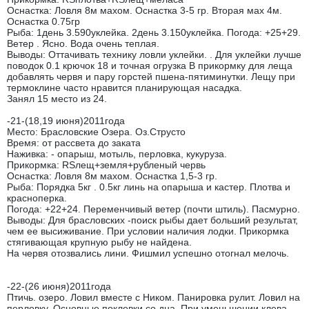
Оснастка: Ловля 8м махом. Оснастка 3-5 гр. Вторая мах 4м.
Оснастка 0.75гр
Рыба: 1день 3.590уклейка. 2день 3.150уклейка. Погода: +25+29.
Ветер . Ясно. Вода очень теплая.
Выводы: Оттачивать технику ловли уклейки. . Для уклейки лучше
поводок 0.1 крючок 18 и точная огрузка В прикормку для леща
добавлять червя и пару горстей пшена-пятиминутки. Лещу при
термоклине часто нравится планирующая насадка.
Занял 15 место из 24.
-21-(18,19 июня)2011года
Место: Брасловские Озера. Оз.Струсто
Время: от рассвета до заката
Наживка: - опарыш, мотыль, перловка, кукуруза.
Прикормка: RSлещ+земля+рубленый червь
Оснастка: Ловля 8м махом. Оснастка 1,5-3 гр.
Рыба: Порядка 5кг . 0.5кг линь на опарыша и кастер. Плотва и
красноперка.
Погода: +22+24. Переменчивый ветер (почти штиль). Пасмурно.
Выводы: Для брасловских -поиск рыбы дает больший результат,
чем ее высиживание. При условии наличия лодки. Прикормка
стягивающая крупную рыбу не найдена.
На червя отозвались лини. Фишмил успешно отогнал мелочь.
-22-(26 июня)2011года
Птичь. озеро. Ловил вместе с Ником. Панировка рулит. Ловил на
перловку. Основные поклевки со дна. При уменьшении клева