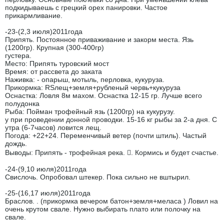
подкидываешь с грецкий орех панировки. Частое
прикармливание.
-23-(2,3 июля)2011года
Припять. Постоянное приваживание и закорм места. Язь
(1200гр). Крупная (300-400гр)
густера.
Место: Припять туровский мост
Время: от рассвета до заката
Наживка: - опарыш, мотыль, перловка, кукуруза.
Прикормка: RSлещ+земля+рубленый червь+кукуруза
Оснастка: Ловля 8м махом. Оснастка 12-15 гр. Лучше всего
полудонка
Рыба: Пойман трофейный язь (1200гр) на кукурузу.
у при проведении донной проводки. 15-16 кг рыбы за 2-а дня. С
утра (6-7часов) ловится лещ.
Погода: +22+24. Переменчивый ветер (почти штиль). Частый
дождь.
Выводы: Припять - трофейная река. . Кормись и будет счастье.
-24-(9,10 июля)2011года
Свислочь. Опробовал штекер. Пока сильно не вштырил.
-25-(16,17 июля)2011года
Браслов. . (прикормка вечером батон+земля+меласа ) Ловил на
очень крутом свале. Нужно выбирать плато или полочку на
свале.