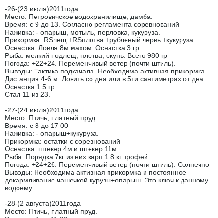
-26-(23 июля)2011года
Место: Петровичское водохранилище, дамба.
Время: с 9 до 13. Согласно регламента соревнований
Наживка: - опарыш, мотыль, перловка, кукуруза.
Прикормка: RSлещ +RSплотва +рубленый червь +кукуруза.
Оснастка: Ловля 8м махом. Оснастка 3 гр.
Рыба: мелкий подлещ, плотва, окунь. Всего 980 гр
Погода: +22+24. Переменчивый ветер (почти штиль).
Выводы: Тактика подкачала. Необходима активная прикормка.
Дистанция 4-6 м. Ловить со дна или в 5ти сантиметрах от дна.
Оснастка 1.5 гр.
Стал 11 из 23.
-27-(24 июля)2011года
Место: Птичь, платный пруд.
Время: с 8 до 17 00
Наживка: - опарыш+кукуруза.
Прикормка: остатки с соревнований
Оснастка: штекер 4м и штекер 11м
Рыба: Порядка 7кг из них карп 1.8 кг трофей
Погода: +24+26. Переменчивый ветер (почти штиль). Солнечно
Выводы: Необходима активная прикормка и постоянное
докармливание чашечкой курузы+опарыш. Это ключ к данному
водоему.
-28-(2 августа)2011года
Место: Птичь, платный пруд.