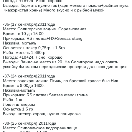
Погода: +18+24. Ясно, хорошо
Выводы: Кормить нужно так (карп мелкого помола+рыбная мука
+нажористая хрень) Много вкусно и с рыбной мукой
-36-(17 сентября)2011года
Место: Солигорское вод-че. Соревнования
Время: с 10 до 15 00
Прикормка: RS плотва+НХ+Sensas etang
Наживка: мотыль
Оснастка: штекер 0,75гр. +1,5гр
Рыба: мелочь 1.880гр
Погода: +18+24. Ясно, хорошо
Выводы: Занял 4е место из 20. На Солигорске надо ловить
уклейку 4м махом периодически проверяя дальнюю дистанцию
-37-(24 сентября)2011года
Место: водохранилище.Птичь, по бресткой трассе был Ник
Время с 9.00до 1600.
Наживка-мотыль
Прикормка: RS плотва+Sensas etang+глина
Рыба: 1 кг.
Ловля штекером
Оснастка 1.5 гр
Вывод: штекер хорош, нужна панировка
-38-(25 сентября) 2011года
Место: Осиповичское водохранилище