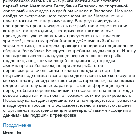
рыболовного сезона на Чигиринке должен был состоятся
первый этап Чемпионта Республики Беларусь по спортивной
ловле рыбы на фидер на гребном канале в Заславле. Немного
отойдя от экстремального соревнования на Чигиринке мы
начали говотится к первому этапу. В первую очередь мы
постарались проанализировать все рыбалки и соревнования
которые там проходили, в которых нам так или иначе
приходилось учавствовать или присутствовать в качестве
зрителей, поскольку гребной канал действующий объект
закрытого типа, на котором проводит тренировки национальная
сборная Республики Беларусь по гребным видам спорта. И так у
нас вырисовывалась следующая картина: основная рыба —
подлещик, лещ, поимки лещей не единичны, не редки
экземпляры за 2кг весом, но при этом рыба стоит
неравномерно, очень сильно влияет погода и ветер. При
отсутсвии подлещика в зоне приходится ловить мелкого окуня и
мелкую плотву, иногда влетают «гросс гардонсы», но их поимка
скорее носит случайных характер. Такая информация нужна
перед любыми соревнованиями, но особенно она ценна, когда
водоем закрытый и на нем нет возможности потренироваться.
Поскольку канал действующий, то на нем присутствует разметка
в виде буев и тросов, что осложняет ловлю и зачастую лишает
спортсменов пространства для маневра. С такими исходными
данными мы подошли к тренировке.
Продолжение.
Метки:
Нет