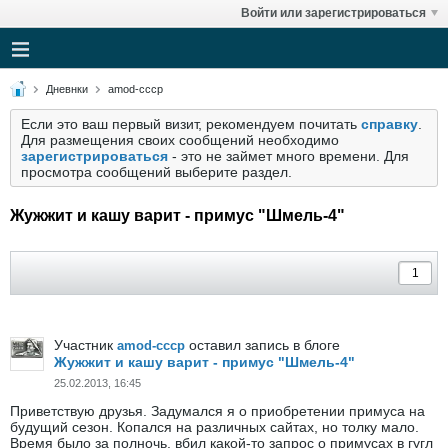
Войти или зарегистрироваться
Дневнки
amod-cccp
Если это ваш первый визит, рекомендуем почитать
справку
.
Для размещения своих сообщений необходимо
зарегистрироваться
- это не займет много времени. Для
просмотра сообщений выберите раздел.
Жужжит и кашу варит - примус "Шмель-4"
Участник
оставил запись в блоге
amod-cccp
Жужжит и кашу варит - примус "Шмель-4"
25.02.2013, 16:45
Приветствую друзья. Задумался я о приобретении примуса на
будущий сезон. Копался на различных сайтах, но толку мало.
Время было за полночь, вбил какой-то запрос о примусах в гугл