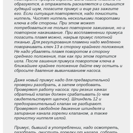
образуются, а отражатель раскаляется и слышится
гудящий шум, погасите примус и еще раз зажгите
его. Если ситуация повторяется, надо почистить
ниппель. Чистят ниппель несколькими поворотами
ключа в обе стороны. При этом может
потребоваться не только повторное зажигание, но и
повторное накачивание. При воспламенении примуса
погасить пламя можно, накрыв примус плотной
тканью. Для регулирования пламени надо медленно
поворачивать ключ 13 в сторону крайнего положения.
Не надо убавлять пламя поворотом в сторону
среднего положения, так как при этом портится
игла. После гашения примуса поворотом ключа в
ближайшее крайнее положение дайте ему остыть и
сбросьте давление вывинчиванием насоса.
Даже новый примус надо для предварительной
проверки разобрать, а затем опробовать.
Проверяют работу насоса: при резких качках
обратный клапан должен срабатывать (о чем
свидетельствует щелчок). Шпиндель 12 и
предохранительный клапан не разбирают.
Проверяют свободное движение шпинделя и
запирание канала горелки клапаном, а также
прочистку ниппеля иглой.
Примус, бывший в употреблении, надо осмотреть,
разобрать, очистить горелку от нагара, собрать,