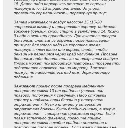
15. Далее надо перекрыть отверстие горелки,
повернув ключ 13 вправо или влево до упора,
проверить герметичность, перевернув примус.
Затем накачивают воздух насосом 15 (15-20
энергичных качков) и прогревают горелку, поджигая
горючее (бензин, сухой спирт) в углублении 14. Кожух
9 надо снять или приподнять. Допускается прогрев
бензином, слитым из горелки после накачивания
примуса: для этого надо на короткое время
повернуть ключ влево или вправо, следя, чтобы
бензин не перелился через край углубления. Прогрев
бензином надо делать только на открытом воздухе.
Иногда может понадобиться повторный прогрев (при
недостатке горючего или на морозе). Зажигая
примус, не наклоняйтесь над ним, держите лицо
подальше.
Зажигают
примус после прогрева медленным
поворотом ключа 13 от крайнего (левого или
правого) положения к среднему. Надо открыть
горелку и поджечь пары бензина у отверстия
отражателя 7. Языки пламени у отверстия
отражателя должны быть бледно-синими, а вокруг
отражателя — прозрачная оранжевая корона. Если
пламя вспыхнуло факелом, погасите примус
поворотом ключа в любое крайнее положение и
повторите прогрев горелки. Если языки пламени не