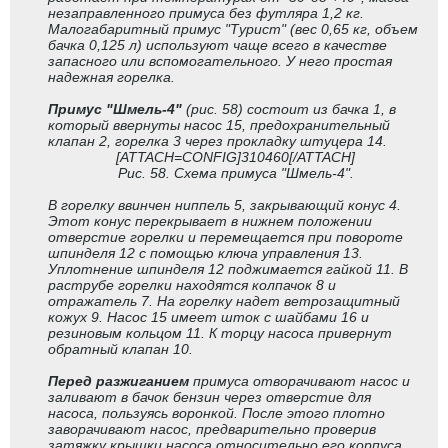
незаправленного примуса без футляра 1,2 кг.
Малогабаритный примус "Турист" (вес 0,65 кг, объем
бачка 0,125 л) используют чаще всего в качестве
запасного или вспомогательного. У него простая
надежная горелка.
Примус "Шмель-4"
(рис. 58) состоит из бачка 1, в
который ввернуты насос 15, предохранительный
клапан 2, горелка 3 через прокладку штуцера 14.
[ATTACH=CONFIG]310460[/ATTACH]
Рис. 58. Схема примуса "Шмель-4".
В горелку ввинчен ниппель 5, закрывающий конус 4.
Этот конус перекрывает в нижнем положении
отверстие горелки и перемещается при повороте
шпинделя 12 с помощью ключа управления 13.
Уплотнение шпинделя 12 поджимается гайкой 11. В
раструбе горелки находятся колпачок 8 и
отражатель 7. На горелку надет ветрозащитный
кожух 9. Насос 15 имеет шток с шайбами 16 и
резиновым кольцом 11. К торцу насоса привернут
обратный клапан 10.
Перед разжиганием
примуса отворачивают насос и
заливают в бачок бензин через отверстие для
насоса, пользуясь воронкой. После этого плотно
заворачивают насос, предварительно проверив
затяжку крышки насоса относительно его корпуса