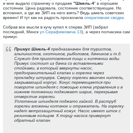
и мне выдало страничку о продаже
"Шмель-4
" в хорошем
состоянии. Цена радовала, состояние соответствующее. Но
вспомнил, а где же ЗИП на него взять? Ведь шмель советских
времен! И тут как на радость проскочила
оперативная сводка
.
Собрав все мысли в кучу купил я сперва ЗИП (забрал
последний, Минск
ул.Серафимовича 13
), а через полчасика сам
примус.
Примус Шмель-4
предназаначен для туристов,
альпинистов, охотников, рыболовов, дачников и т.д.
Служит для приготовления пищи и кипячении воды.
Примус состоит из бачка со вставленными
стойками, в который ввернуты насос,
предохранительный клапан и горелка через
прокладку штуцера. Сверху горелки ввинчен ниппель,
закрывающий корпус. Конус перемещается при
повороте шпинделя с помощью ключа управления и в
нижнем положении поджимает шарик, перекрывая
отверстие горелки.
Уплотение шпинделя поджато гайкой. В раструб
горелки вложены колпачок и отражатель. На горелку
надет ветрозащитный кожух. Насос имеет шток с
резиновым кольцом. К торцу насоса привернут
обратный клапан.