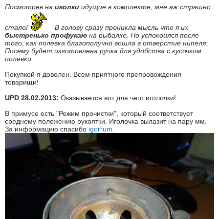
Посмотрев на
иголки
идущие в комплекте, мне аж страшно
стало!
В голову сразу проникла мысль что я их
быстренько профукаю
на рыбалке. Но успокоился после
того, как полевка благополучно вошла в отверстие нипеля.
Посему будет изготовлена ручка для удобства с кусочком
полевки.
Покупкой я доволен. Всем приятного препровождения
товарищи!
UPD 28.02.2013:
Оказывается вот для чего иголочки!
В примусе есть "Режим прочистки", который соответствует
среднему положению рукоятки. Иголочка вылазит на пару мм.
За информацию спасибо
igorrum
.