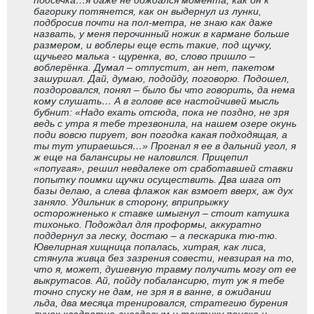
подсечка…я даже не дождался момента, как он к
багорику потянется, как он выдернул из лунки,
подбросив почти на пол-метра, не знаю как даже
назвать, у меня перочинный ножик в кармане больше
размером, и воблеры еще есть такие, под щучку,
щучьего малька - щуренка, во, слово пришло –
воблерёнка. Думал – отпустит, ан нет, пакетом
зашуршал. Дай, думаю, подойду, поговорю. Подошел,
поздоровался, понял – было бы что говорить, да нема
кому слушать… А в голове все настойчивей мысль
бубнит: «Надо ехать отсюда, пока не поздно, не зря
ведь с утра я тебе трезвонила, на нашем озере окунь
поди вовсю пирует, вон погодка какая подходящая, а
ты тут упираешься…» Прогнал я ее в дальний угол, я
ж еще на балансиры не наловился. Прицепил
«попугая», решил невдалеке от сработавшей ставки
попытку поимки щучки осуществить. Два шага от
базы делаю, а слева флажок как взмоет вверх, аж дух
заняло. Удильник в сторону, вприпрыжку
осторожненько к ставке шмыгнул – стоит катушка
тихонько. Подождал для проформы, аккуратно
поддернул за леску, достаю – а пескарика тю-тю.
Ювелирная хищница попалась, хитрая, как лиса,
стянула живца без зазрения совести, невзирая на то,
что я, может, душевную травму получить могу от ее
выкрутасов. Ай, пойду побалансирю, тут уж я тебе
точно спуску не дам, не зря я в ванне, в ожидании
льда, два месяца тренировался, стратегию бурения