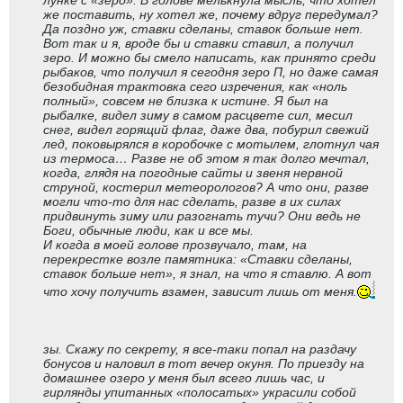
лунке с «зеро». В голове мелькнула мысль, что хотел
же поставить, ну хотел же, почему вдруг передумал?
Да поздно уж, ставки сделаны, ставок больше нет.
Вот так и я, вроде бы и ставки ставил, а получил
зеро. И можно бы смело написать, как принято среди
рыбаков, что получил я сегодня зеро П, но даже самая
безобидная трактовка сего изречения, как «ноль
полный», совсем не близка к истине. Я был на
рыбалке, видел зиму в самом расцвете сил, месил
снег, видел горящий флаг, даже два, побурил свежий
лед, поковырялся в коробочке с мотылем, глотнул чая
из термоса… Разве не об этом я так долго мечтал,
когда, глядя на погодные сайты и звеня нервной
струной, костерил метеорологов? А что они, разве
могли что-то для нас сделать, разве в их силах
придвинуть зиму или разогнать тучи? Они ведь не
Боги, обычные люди, как и все мы.
И когда в моей голове прозвучало, там, на
перекрестке возле памятника: «Ставки сделаны,
ставок больше нет», я знал, на что я ставлю. А вот
что хочу получить взамен, зависит лишь от меня.
зы. Скажу по секрету, я все-таки попал на раздачу
бонусов и наловил в тот вечер окуня. По приезду на
домашнее озеро у меня был всего лишь час, и
гирлянды упитанных «полосатых» украсили собой