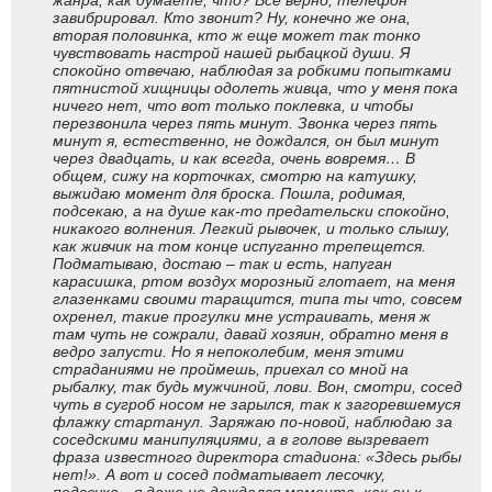
жанра, как думаете, что? Все верно, телефон
завибрировал. Кто звонит? Ну, конечно же она,
вторая половинка, кто ж еще может так тонко
чувствовать настрой нашей рыбацкой души. Я
спокойно отвечаю, наблюдая за робкими попытками
пятнистой хищницы одолеть живца, что у меня пока
ничего нет, что вот только поклевка, и чтобы
перезвонила через пять минут. Звонка через пять
минут я, естественно, не дождался, он был минут
через двадцать, и как всегда, очень вовремя… В
общем, сижу на корточках, смотрю на катушку,
выжидаю момент для броска. Пошла, родимая,
подсекаю, а на душе как-то предательски спокойно,
никакого волнения. Легкий рывочек, и только слышу,
как живчик на том конце испуганно трепещется.
Подматываю, достаю – так и есть, напуган
карасишка, ртом воздух морозный глотает, на меня
глазенками своими таращится, типа ты что, совсем
охренел, такие прогулки мне устраивать, меня ж
там чуть не сожрали, давай хозяин, обратно меня в
ведро запусти. Но я непоколебим, меня этими
страданиями не проймешь, приехал со мной на
рыбалку, так будь мужчиной, лови. Вон, смотри, сосед
чуть в сугроб носом не зарылся, так к загоревшемуся
флажку стартанул. Заряжаю по-новой, наблюдаю за
соседскими манипуляциями, а в голове вызревает
фраза известного директора стадиона: «Здесь рыбы
нет!». А вот и сосед подматывает лесочку,