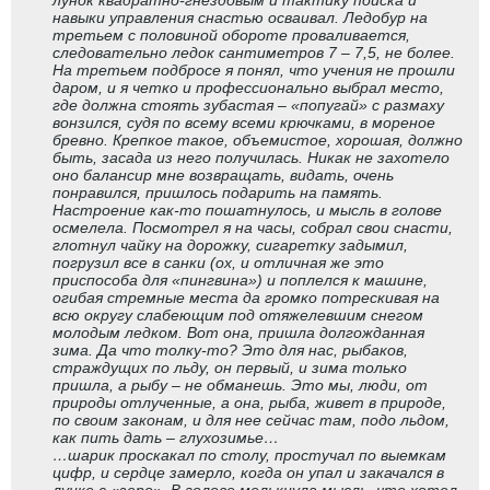
лунок квадратно-гнездовым и тактику поиска и
навыки управления снастью осваивал. Ледобур на
третьем с половиной обороте проваливается,
следовательно ледок сантиметров 7 – 7,5, не более.
На третьем подбросе я понял, что учения не прошли
даром, и я четко и профессионально выбрал место,
где должна стоять зубастая – «попугай» с размаху
вонзился, судя по всему всеми крючками, в мореное
бревно. Крепкое такое, объемистое, хорошая, должно
быть, засада из него получилась. Никак не захотело
оно балансир мне возвращать, видать, очень
понравился, пришлось подарить на память.
Настроение как-то пошатнулось, и мысль в голове
осмелела. Посмотрел я на часы, собрал свои снасти,
глотнул чайку на дорожку, сигаретку задымил,
погрузил все в санки (ох, и отличная же это
приспособа для «пингвина») и поплелся к машине,
огибая стремные места да громко потрескивая на
всю округу слабеющим под отяжелевшим снегом
молодым ледком. Вот она, пришла долгожданная
зима. Да что толку-то? Это для нас, рыбаков,
страждущих по льду, он первый, и зима только
пришла, а рыбу – не обманешь. Это мы, люди, от
природы отлученные, а она, рыба, живет в природе,
по своим законам, и для нее сейчас там, подо льдом,
как пить дать – глухозимье…
…шарик проскакал по столу, простучал по выемкам
цифр, и сердце замерло, когда он упал и закачался в