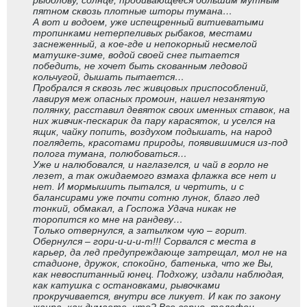
рыболову, солнце, пробивающееся большим мутным
пятном сквозь плотные шторы тумана…
А вот и водоем, уже испещренный витиеватыми
тропинками нетерпеливых рыбаков, местами
заснеженный, а кое-где и непокорный несмелой
матушке-зиме, водой своей снег пытается
победить, не хочет быть скованным ледовой
кольчугой, дышать пытается…
Пробрался я сквозь лес живцовых приспособлений,
лавируя меж опасных промоин, нашел незанятую
полянку, расставил девяток своих именных ставок, на
них живчик-пескарик да пару карасяток, и уселся на
ящик, чайку попить, воздухом подышать, на народ
поглядеть, красотами природы, появившимися из-под
полога тумана, полюбоваться…
Уже и налюбовался, и наглазелся, и чай в горло не
лезет, а так ожидаемого взмаха флажка все нет и
нет. И мормышить пытался, и чертить, и с
балансирами уже почти сотню лунок, благо лед
тонкий, обмакал, а Госпожа Удача никак не
торопится ко мне на рандеву…
Только отвернулся, а затылком чую – горит.
Обернулся – гори-и-и-и-т!!! Сорвался с места в
карьер, да лед предупреждающе затрещал, мол не на
стадионе, дружок, спокойно, батенька, что же Вы,
как невоспитанный юнец. Подхожу, издали наблюдая,
как катушка с остановками, рывочками
прокручивается, внутри все ликует. И как по закону