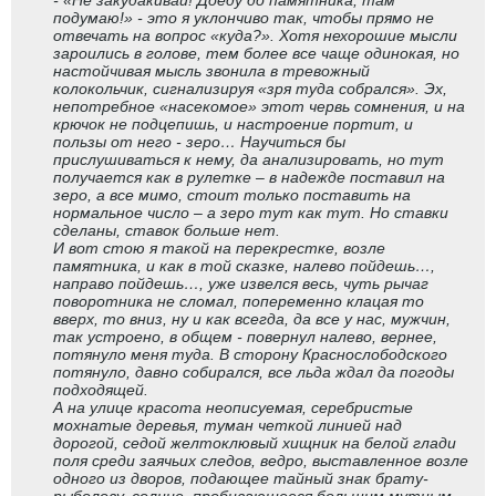
- «Не закудакивай! Доеду до памятника, там
подумаю!» - это я уклончиво так, чтобы прямо не
отвечать на вопрос «куда?». Хотя нехорошие мысли
зароились в голове, тем более все чаще одинокая, но
настойчивая мысль звонила в тревожный
колокольчик, сигнализируя «зря туда собрался». Эх,
непотребное «насекомое» этот червь сомнения, и на
крючок не подцепишь, и настроение портит, и
пользы от него - зеро… Научиться бы
прислушиваться к нему, да анализировать, но тут
получается как в рулетке – в надежде поставил на
зеро, а все мимо, стоит только поставить на
нормальное число – а зеро тут как тут. Но ставки
сделаны, ставок больше нет.
И вот стою я такой на перекрестке, возле
памятника, и как в той сказке, налево пойдешь…,
направо пойдешь…, уже извелся весь, чуть рычаг
поворотника не сломал, попеременно клацая то
вверх, то вниз, ну и как всегда, да все у нас, мужчин,
так устроено, в общем - повернул налево, вернее,
потянуло меня туда. В сторону Краснослободского
потянуло, давно собирался, все льда ждал да погоды
подходящей.
А на улице красота неописуемая, серебристые
мохнатые деревья, туман четкой линией над
дорогой, седой желтоклювый хищник на белой глади
поля среди заячьих следов, ведро, выставленное возле
одного из дворов, подающее тайный знак брату-