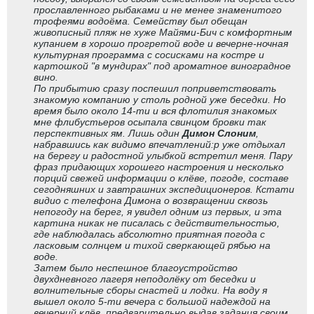
прославленного рыбаками и не менее знаменитого
трофеями водоёма. Семейству был обещан
живописный пляж не хуже Майями-Бич с комфортным
купанием в хорошо прогретой воде и вечерне-ночная
культурная программа с сосисками на костре и
картошкой "в мундирах" под ароматное виноградное
вино.
По прибытию сразу поспешил поприветствовать
знакомую компанию у столь родной уже беседки. Но
время было около 14-ти и вся флотилия знакомых
мне флибустьеров осыпала свинцом бровки так
перспективных ям. Лишь один
Димон Слоним
,
набравшись как видимо впечатлений:p уже отдыхал
на берегу и радостной улыбкой встретил меня. Пару
фраз придающих хорошего настроения и несколько
порций свежей информации о клёве, погоде, составе
сегодняшних и завтрашних экспедиционеров. Кстати
видио с телефона Димона о возвращении сквозь
непогоду на берег, я увидел одним из первых, и эта
картина никак не писалась с действительностью,
где наблюдалась абсолютно приятная погода с
ласковым солнцем и тихой сверкающей рябью на
воде.
Затем было неспешное благоустройство
двухдневного лагеря неподолёку от беседки и
волнительные сборы снастей и лодки. На воду я
вышел около 5-ти вечера с большой надеждой на
вечерний клёв, предварительно выдав задания своим