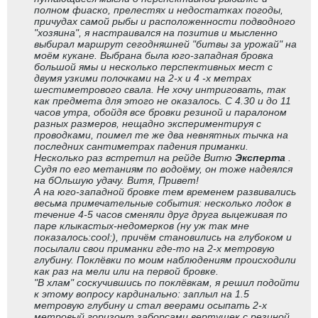
полном фиаско, прелестях и недостатках погоды,
причудах самой рыбы и расположенности подводного
"хозяина", я настраивался на позитив и мысленно
выбирал маршрут сегодняшней "битвы за урожай" на
моём кукане. Выбрана была юго-западная бровка
большой ямы и несколько перспективных мест с
двумя узкими полочками на 2-х и 4 -х метрах
шестиметрового свала. Не хочу интриговать, так
как предмета для этого не оказалось. С 4.30 и до 11
часов утра, обойдя все бровки резиной и паралоном
разных размеров, нещадно экспериментируя с
проводками, поимел те же два невнятных тычка на
последних сантиметрах падения приманки.
Несколько раз встретил на рейде Витю
Эксперта
.
Судя по его метаниям по водоёму, он тоже надеялся
на бОльшую удачу. Витя, Привет!
А на юго-западной бровке тем временем развивались
весьма примечательные события: несколько лодок в
течение 4-5 часов сменяли друг друга выцеживая по
паре клыкастых-недомерков (ну уж так мне
показалось:cool:), причём становились на глубоком и
посылали свои приманки где-то на 2-х метровую
глубину. Поклёвки по моим наблюдениям происходили
как раз на мели или на первой бровке.
"В хлам" соскучившись по поклёвкам, я решил подойти
к этому вопросу кардинально: заплыл на 1.5
метровую глубину и стал веерами осыпать 2-х
метровый горизонт заборсами вертушек с резиной