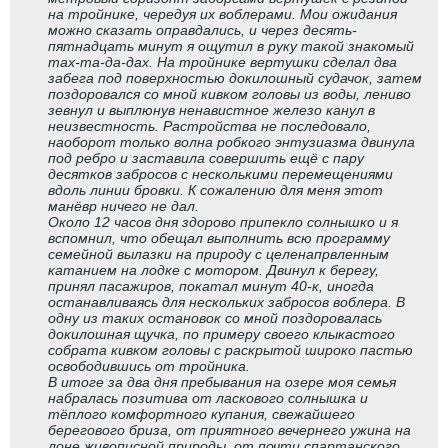
на тройнике, чередуя их воблерами. Мои ожидания
можно сказать оправдались, и через десять-
пятнадцать минут я ощутил в руку такой знакомый
тах-та-да-дах. На тройнике вертушки сделал два
забега под поверхностью докилошный судачок, затем
поздоровался со мной кивком головы из воды, лениво
зевнул и выплюнув ненавистное железо канул в
неизвестность. Растройства не последовало,
наоборот только волна робкого энтузиазма двинула
под ребро и заставила совершить ещё с пару
десятков забросов с несколькими перемещениями
вдоль линии бровки. К сожалению для меня этот
манёвр ничего не дал.
Около 12 часов дня здорово припекло солнышко и я
вспомнил, что обещал выполнить всю программу
семейной вылазки на природу с целенапрвленным
катанием на лодке с мотором. Двинул к берегу,
принял пасажиров, покатал минут 40-к, иногда
останавливаясь для нескольких забросов воблера. В
одну из таких остановок со мной поздоровалась
докилошная щучка, по примеру своего клыкастого
собрата кивком головы с раскрытой широко пастью
освободившись от тройника.
В итоге за два дня пребывания на озере моя семья
набралась позитива от ласкового солнышка и
тёплого комфортного купания, свежайшего
берегового бриза, от приятного вечернего ужина на
лоне живописной природы, от почти спартанского