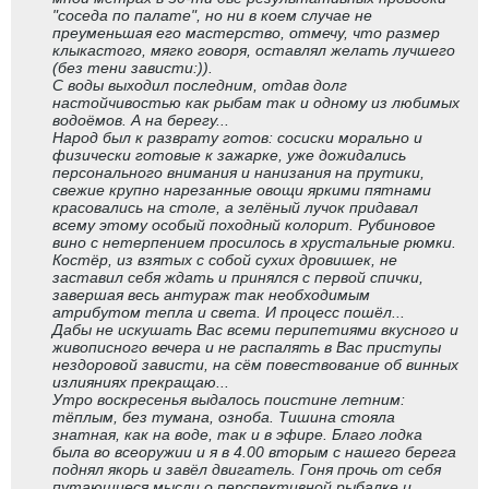
"соседа по палате", но ни в коем случае не
преуменьшая его мастерство, отмечу, что размер
клыкастого, мягко говоря, оставлял желать лучшего
(без тени зависти:)).
С воды выходил последним, отдав долг
настойчивостью как рыбам так и одному из любимых
водоёмов. А на берегу...
Народ был к разврату готов: сосиски морально и
физически готовые к зажарке, уже дожидались
персонального внимания и нанизания на прутики,
свежие крупно нарезанные овощи яркими пятнами
красовались на столе, а зелёный лучок придавал
всему этому особый походный колорит. Рубиновое
вино с нетерпением просилось в хрустальные рюмки.
Костёр, из взятых с собой сухих дровишек, не
заставил себя ждать и принялся с первой спички,
завершая весь антураж так необходимым
атрибутом тепла и света. И процесс пошёл...
Дабы не искушать Вас всеми перипетиями вкусного и
живописного вечера и не распалять в Вас приступы
нездоровой зависти, на сём повествование об винных
излияниях прекращаю...
Утро воскресенья выдалось поистине летним:
тёплым, без тумана, озноба. Тишина стояла
знатная, как на воде, так и в эфире. Благо лодка
была во всеоружии и я в 4.00 вторым с нашего берега
поднял якорь и завёл двигатель. Гоня прочь от себя
путающиеся мысли о перспективной рыбалке и