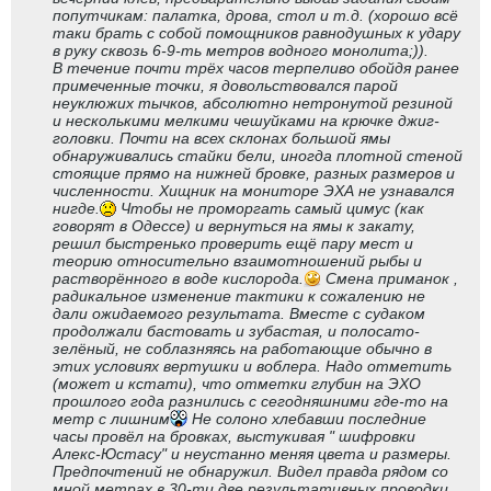
попутчикам: палатка, дрова, стол и т.д. (хорошо всё
таки брать с собой помощников равнодушных к удару
в руку сквозь 6-9-ть метров водного монолита;)).
В течение почти трёх часов терпеливо обойдя ранее
примеченные точки, я довольствовался парой
неуклюжих тычков, абсолютно нетронутой резиной
и несколькими мелкими чешуйками на крючке джиг-
головки. Почти на всех склонах большой ямы
обнаруживались стайки бели, иногда плотной стеной
стоящие прямо на нижней бровке, разных размеров и
численности. Хищник на мониторе ЭХА не узнавался
нигде.
Чтобы не проморгать самый цимус (как
говорят в Одессе) и вернуться на ямы к закату,
решил быстренько проверить ещё пару мест и
теорию относительно взаимотношений рыбы и
растворённого в воде кислорода.
Смена приманок ,
радикальное изменение тактики к сожалению не
дали ожидаемого результата. Вместе с судаком
продолжали бастовать и зубастая, и полосато-
зелёный, не соблазняясь на работающие обычно в
этих условиях вертушки и воблера. Надо отметить
(может и кстати), что отметки глубин на ЭХО
прошлого года разнились с сегодняшними где-то на
метр с лишним
Не солоно хлебавши последние
часы провёл на бровках, выстукивая " шифровки
Алекс-Юстасу" и неустанно меняя цвета и размеры.
Предпочтений не обнаружил. Видел правда рядом со
мной метрах в 30-ти две результативных проводки