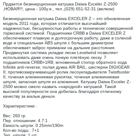
Прдается безинерционная катушка Daiwa Exceler Z-2500
,НОВАЯ!!!, цена - 100у.е., тел.,(029) 651-52-31 (велком)
Безинерционная катушка Daiwa EXCELER Z – это обновленная
модель 2011 года, которая отличается высочайшей
надежностью, бесшумностью работы и технически совершенной
тормозной системой. Подшипники CRBB в Daiwa EXCELER Z
обеспечивают плавную и долгосрочную работу, даже в соленой
воде и специальная ABS шпуля с большим диаметром
обеспечивает заброс приманки на дальние расстояния.
Продвинутая система укладки лески Levelwind позволяет
использовать даже очень тонкую плетёную леску. 7
подшипников CRBB+1RB; мгновенный стопор обратного хода
Infinite anti-reverse; полая дужка AIR BAIL; шестерни DIGIGEAR
II; противозакручивающий ролик лесоукладывателя Twistbuster
II; точеная алюминиевая рукоятка; точеная алюминиевая
шпуля; запасная шпуля из алюминия. Катушку Daiwa Exceler Z-
2500 можно смело назвать «народной» катушкой. Такой
высокой популярности она добилась благодаря отличному
качеству за малые деньги.
Характеристики :
Вес: 260 гр.
Пер. отношение: 4.7:1
Емкость шпули: 0.25mm/190m
Кол-во подш.: 7+1
Зап. шпуля: 1 шт.