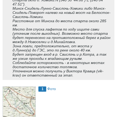
старта окло д. Хомики.N (54o 30' 44.08") E (24o 04'
47.51").
Минск-Скидель-Лунно-Свислочь-Хомики либо Минск-
Скидель-Поворот налево на новый мост на Белосток-
Свислочь-Хомики.
Расстояние от Минска до места старта около 285
км.
Место для спуска лафетов по ходу ищите сами
(уточним после выходных). Возможно место старта
будет перенесено на противоположный берег в район
между д.Новоселки и д.Михайловка.
Зона ловли, предположительно, от моста у
д.Лунно(а) до ГЭС, это по реке около 40 км.
Будет запрещен вход в р. Свислочь и р.Котра, а так
же узкие проходы к впадающим ручьям.
Соблюдайте осторожность - в некоторых местах
достаточное количество топляков.
Уточнения можно получить у Виктора Кравца (vik-
krav) он ответственный за этап.
Фото
1