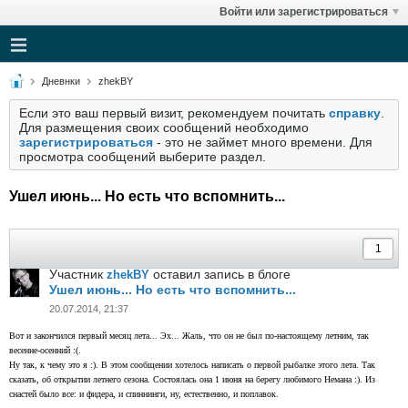
Войти или зарегистрироваться
Дневнки
zhekBY
Если это ваш первый визит, рекомендуем почитать
справку
.
Для размещения своих сообщений необходимо
зарегистрироваться
- это не займет много времени. Для
просмотра сообщений выберите раздел.
Ушел июнь... Но есть что вспомнить...
Участник
оставил запись в блоге
zhekBY
Ушел июнь... Но есть что вспомнить...
20.07.2014, 21:37
Вот и закончился первый месяц лета... Эх... Жаль, что он не был по-настоящему летним, так
весенне-осенний :(.
Ну так, к чему это я :). В этом сообщении хотелось написать о первой рыбалке этого лета. Так
сказать, об открытии летнего сезона. Состоялась она 1 июня на берегу любимого Немана :). Из
снастей было все: и фидера, и спиннинги, ну, естественно, и поплавок.