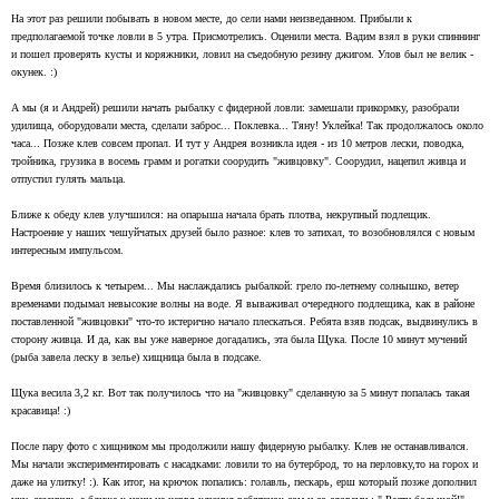
На этот раз решили побывать в новом месте, до сели нами неизведанном. Прибыли к
предполагаемой точке ловли в 5 утра. Присмотрелись. Оценили места. Вадим взял в руки спиннинг
и пошел проверять кусты и коряжники, ловил на съедобную резину джигом. Улов был не велик -
окунек. :)
А мы (я и Андрей) решили начать рыбалку с фидерной ловли: замешали прикормку, разобрали
удилища, оборудовали места, сделали заброс... Поклевка... Тяну! Уклейка! Так продолжалось около
часа... Позже клев совсем пропал. И тут у Андрея возникла идея - из 10 метров лески, поводка,
тройника, грузика в восемь грамм и рогатки соорудить "живцовку". Соорудил, нацепил живца и
отпустил гулять мальца.
Ближе к обеду клев улучшился: на опарыша начала брать плотва, некрупный подлещик.
Настроение у наших чешуйчатых друзей было разное: клев то затихал, то возобновлялся с новым
интересным импульсом.
Время близилось к четырем... Мы наслаждались рыбалкой: грело по-летнему солнышко, ветер
временами подымал невысокие волны на воде. Я вываживал очередного подлещика, как в районе
поставленной "живцовки" что-то истерично начало плескаться. Ребята взяв подсак, выдвинулись в
сторону живца. И да, как вы уже наверное догадались, эта была Щука. После 10 минут мучений
(рыба завела леску в зелье) хищница была в подсаке.
Щука весила 3,2 кг. Вот так получилось что на "живцовку" сделанную за 5 минут попалась такая
красавица! :)
После пару фото с хищником мы продолжили нашу фидерную рыбалку. Клев не останавливался.
Мы начали экспериментировать с насадками: ловили то на бутерброд, то на перловку,то на горох и
даже на улитку! :). Как итог, на крючок попались: голавль, пескарь, ерш который позже дополнил