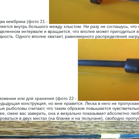
два кембрика (фото 21 -
ляется внутрь большого между хлыстом. Ни разу не соглашусь, что 
ределенном интервале и вращается, что вполне может пригодиться 
одность. Одного вполне хватает, равномерного распределения нагруз
ложении или для хранения (фото 22 -
дыдущая конструкция, но мне нравится. Леска в него не пропускает
ые рыболовы считают, что таким образом повышается чувствительнос
нее, смею вас заверить, она и визуально показывает абсолютно люб
оваться в двух местах (на бланке и на тюльпане), свободно пропу