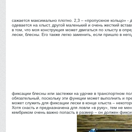
сажается максимально плотно. 2,3 – «пропускное кольцо» - 
одевается на хлыст, другой маленький и очень жесткий встав
в том, что моя конструкция может двигаться по хлысту в оп
лески, блесны. Его также легко заменить, если пришло в нег
фиксации блесны или застежки на удочке в транспортном по
обязательный, поскольку эти функции может выполнить и пре
может служить для фиксации лески в конце хлыста – некотор
Хотя снасть и предназначена для ловли «в руку», тем не ме
кембриком очень важно попасть в размер – он должен фиксир