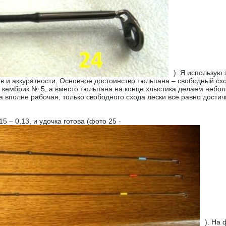
). Я использую
ов и аккуратности. Основное достоинство тюльпана – свободный сх
е кембрик № 5, а вместо тюльпана на конце хлыстика делаем небо
а вполне рабочая, только свободного схода лески все равно достич
 – 0,13, и удочка готова (фото 25 -
). На 