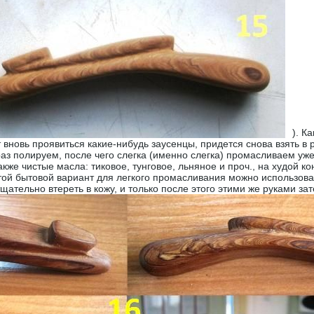
). К
 вновь проявиться какие-нибудь заусенцы, придется снова взять в 
раз полируем, после чего слегка (именно слегка) промасливаем уж
же чистые масла: тиковое, тунговое, льняное и проч., на худой ко
той бытовой вариант для легкого промасливания можно использовать
тщательно втереть в кожу, и только после этого этими же руками зат