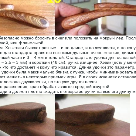
безопасно можно бросить в снег или положить на мокрый лед. Посл
ркой, или фланелькой.
им. Хлыстики бывают разные – и по длине, и по жесткости, и по кону
е для стандарта нравятся высокомодульные очень жесткие, диаметр
тонкой части и 3 – 4 мм в толстой. Стандарт это удочка для основн
,8 – 2,5 – 3 мм) и короткий (48 см), ручка изящнее. Хэвик (есть у м
к кто что достанет и кому что нравится. Длина удочки это параме
ть удочки была максимально близка к лунке, чтобы минимизировать
ет мешать в некоторых приемах игры. Я в своих исканиях останови
телескопа-двухколенки, но это уже другая песня.
ло расслоения, края обрабатываются средней шкуркой.
зади и должен плотно входить в отверстие ручки на всю его длину м