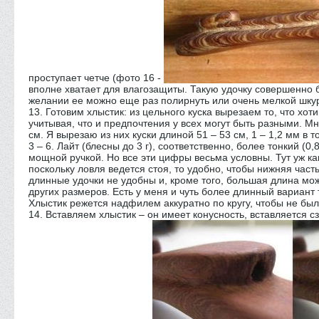
проступает четче (фото 16 -
вполне хватает для влагозащиты. Такую удочку совершенно 
желании ее можно еще раз полирнуть или очень мелкой шку
13. Готовим хлыстик: из цельного куска вырезаем то, что хот
учитывая, что и предпочтения у всех могут быть разными. Мн
см. Я вырезаю из них куски длиной 51 – 53 см, 1 – 1,2 мм в 
3 – 6. Лайт (блесны до 3 г), соответственно, более тонкий (0
мощной ручкой. Но все эти цифры весьма условны. Тут уж ка
поскольку ловля ведется стоя, то удобно, чтобы нижняя час
длинные удочки не удобны и, кроме того, большая длина мож
других размеров. Есть у меня и чуть более длинный вариант 
Хлыстик режется надфилем аккуратно по кругу, чтобы не бы
14. Вставляем хлыстик – он имеет конусность, вставляется с