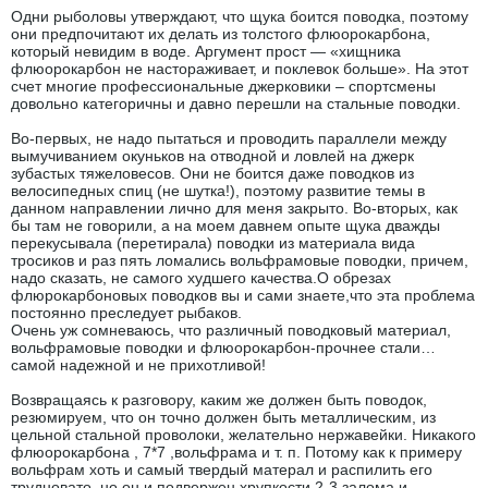
Одни рыболовы утверждают, что щука боится поводка, поэтому
они предпочитают их делать из толстого флюорокарбона,
который невидим в воде. Аргумент прост — «хищника
флюорокарбон не настораживает, и поклевок больше». На этот
счет многие профессиональные джерковики – спортсмены
довольно категоричны и давно перешли на стальные поводки.
Во-первых, не надо пытаться и проводить параллели между
вымучиванием окуньков на отводной и ловлей на джерк
зубастых тяжеловесов. Они не боится даже поводков из
велосипедных спиц (не шутка!), поэтому развитие темы в
данном направлении лично для меня закрыто. Во-вторых, как
бы там не говорили, а на моем давнем опыте щука дважды
перекусывала (перетирала) поводки из материала вида
тросиков и раз пять ломались вольфрамовые поводки, причем,
надо сказать, не самого худшего качества.О обрезах
флюрокарбоновых поводков вы и сами знаете,что эта проблема
постоянно преследует рыбаков.
Очень уж сомневаюсь, что различный поводковый материал,
вольфрамовые поводки и флюорокарбон-прочнее стали…
самой надежной и не прихотливой!
Возвращаясь к разговору, каким же должен быть поводок,
резюмируем, что он точно должен быть металлическим, из
цельной стальной проволоки, желательно нержавейки. Никакого
флюорокарбона , 7*7 ,вольфрама и т. п. Потому как к примеру
вольфрам хоть и самый твердый матерал и распилить его
трудновато, но он и подвержен хрупкости,2-3 залома и