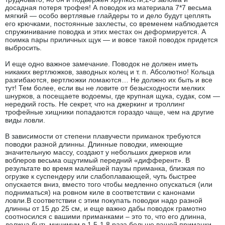
досадная потеря трофея! А поводок из материала 7*7 весьма
мягкий — особо вертлявые глайдеры то и дело будут цеплять
его крючками, постоянные захлесты, со временем наблюдается
спружинивание поводка и этих местах он деформируется. А
поимка пары приличных щук — и вовсе такой поводок придется
выбросить.
И еще одно важное замечание. Поводок не должен иметь
никаких вертлюжков, заводных колец и т. п. Абсолютно! Кольца
разгибаются, вертлюжки ломаются… Не должно их быть и все
тут! Тем более, если вы не ловите от безысходности мелких
шнурков, а посещаете водоемы, где крупная щука, судак, сом —
нередкий гость. Не секрет, что на джеркинг и троллинг
трофейные хищники попадаются гораздо чаще, чем на другие
виды ловли.
В зависимости от степени плавучести приманок требуются
поводки разной длинны. Длинные поводки, имеющие
значительную массу, создают у небольших джерков или
воблеров весьма ощутимый передний «дифферент». В
результате во время малейшей паузы приманка, близкая по
огрузке к суспендеру или слабоплавающей, чуть быстрее
опускается вниз, вместо того чтобы медленно опускаться (или
подниматься) на ровном киле в соответствии с канонами
ловли.В соответствии с этим покупать поводки надо разной
длинны от 15 до 25 см, и еще важно дабы поводок грамотно
соотносился с вашими приманками – это то, что его длинна,
должна быть минимум в 1,5-1,8 раза больше вашей приманки.