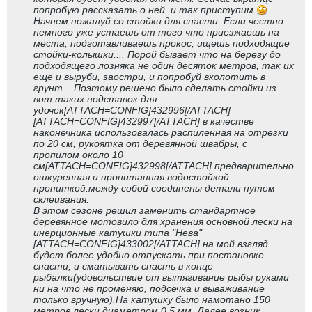
попробую рассказать о ней. и так приступим.
Начнем пожалуй со стойки для снасти. Если честно
немного уже устаешь от того что приезжаешь на
места, подготавливаешь прокос, ищешь подходящие
стойки-колышки.... Порой бывает что на берегу до
подходящего лозняка не один десяток метров, так их
еще и выруби, заостри, и попробуй вколотить в
грунт... Поэтому решено было сделать стойки из
вот таких подставок для
удочек[ATTACH=CONFIG]432996[/ATTACH]
[ATTACH=CONFIG]432997[/ATTACH] в качестве
наконечника использовалась распиленная на отрезки
по 20 см, рукоятка от деревянной швабры, с
пропилом около 10
см[ATTACH=CONFIG]432998[/ATTACH] предварительно
ошкуренная и пропитанная водостойкой
пропиткой.между собой соединены детали путем
склеивания.
В этом сезоне решил заменить стандартное
деревянное мотовило для хранения основной лески на
инерционные катушки типа "Нева"
[ATTACH=CONFIG]433002[/ATTACH] на мой взгляд
будет более удобно отпускать при постановке
снасти, и сматывать снасть в конце
рыбалки(удовольствие от вытягивание рыбы руками
ни на что не променяю, подсечка и вываживание
только вручную).На катушку было намотано 150
метров лески диаметром 0.5 мм. Далее возник