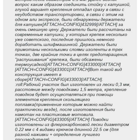
вопрос каким образом соединить стойку с катушкой,
глухой вариант крепления отпадал сразу в связи с
неудобством транспортировки, в связи с этим на
одном али экспрессе, были обнаружены держатели
для катушек[ATTACH=CONFIG]432999[/ATTACH] за
очень смешную цену. Держатели были рассчитаны на
современные катушки, у которых крепеж несколько
уже советского, последние пришлось немного
доработать шлифмашинкой. Держатели были
примотаны несколькими слоями изоленты в трех
точках, две крайние точки в целях предотвращения.
"распушивания" крепежа, были обсажены
термоусадкой[ATTACH=CONFIG]433000[/ATTACH]
[ATTACH=CONFIG]433001[/ATTACH]Вот такой вид
конструкция имеет в
сборе[ATTACH=CONFIG]433003[/ATTACH].
:roll:Рабочий участок был изготовлен из лески 0,3 мм,
расстояние между поводками 1,5 метра, крепление
поводков будет осуществляться при помощи
элементов крепления скользящего
поплавка(применение которым можно найти
практически везде), после изготовления были
намотан на пластиковые мотовила.
[ATTACH=CONFIG]433005[/ATTACH] Поводки
изготовлены из флюрокарбоновой лески диаметром
0.22 мм с 4 видами крючков длинной 22.5 см (для
разной наживки + определение лучшего
производителя)