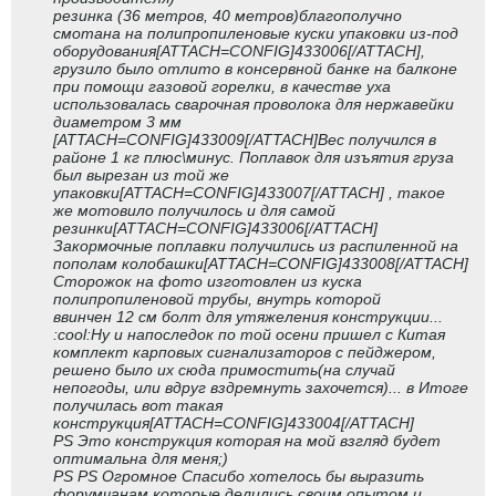
резинка (36 метров, 40 метров)благополучно
смотана на полипропиленовые куски упаковки из-под
оборудования[ATTACH=CONFIG]433006[/ATTACH],
грузило было отлито в консервной банке на балконе
при помощи газовой горелки, в качестве уха
использовалась сварочная проволока для нержавейки
диаметром 3 мм
[ATTACH=CONFIG]433009[/ATTACH]Вес получился в
районе 1 кг плюс\минус. Поплавок для изъятия груза
был вырезан из той же
упаковки[ATTACH=CONFIG]433007[/ATTACH] , такое
же мотовило получилось и для самой
резинки[ATTACH=CONFIG]433006[/ATTACH]
Закормочные поплавки получились из распиленной на
пополам колобашки[ATTACH=CONFIG]433008[/ATTACH]
Сторожок на фото изготовлен из куска
полипропиленовой трубы, внутрь которой
ввинчен 12 см болт для утяжеления конструкции...
:cool:Ну и напоследок по той осени пришел с Китая
комплект карповых сигнализаторов с пейджером,
решено было их сюда примостить(на случай
непогоды, или вдруг вздремнуть захочется)... в Итоге
получилась вот такая
конструкция[ATTACH=CONFIG]433004[/ATTACH]
PS Это конструкция которая на мой взгляд будет
оптимальна для меня;)
PS PS Огромное Спасибо хотелось бы выразить
форумчанам которые делились своим опытом и