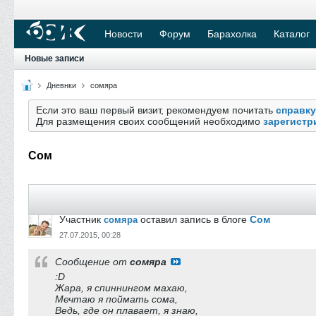
Новости
Форум
Барахолка
Каталог
Новые записи
Дневнки
сомяра
Если это ваш первый визит, рекомендуем почитать
справку
Для размещения своих сообщений необходимо
зарегистр
Сом
Участник
оставил запись в блоге
Сом
сомяра
27.07.2015, 00:28
Сообщение от
сомяра
:D
Жара, я спиннингом махаю,
Мечтаю я поймать сома,
Ведь, где он плавает, я знаю,