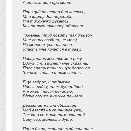
А он не знает про меня.
Парящий твистер дна касаясь,
Мне карту дна передаёт,
И я тихонечко ругаюсь,
Как только твистер оборвёт.
Тяжёлый труд ловить так джигом,
Мне спину сводит, не могу,
Не молод я, устали ноги,
Упасть мне хочется в траву.
Послушать хочется мне реку,
Вдруг что захочет мне сказать,
Послушать птиц и шум деревьев,
Закрыть глаза и помечтать.
Ещё заброс, и отдыхаю,
Попью чайку, съем бутерброд,
А может, часик покидаю,
Вдруг сом ко мне уже плывёт.
Движение мысли обрывает,
Мой взгляд на спиннинге уже,
Так кто со мною там играет?
Секу его, молюсь в душе.
Поёт душа, скрипит мой спиннинг