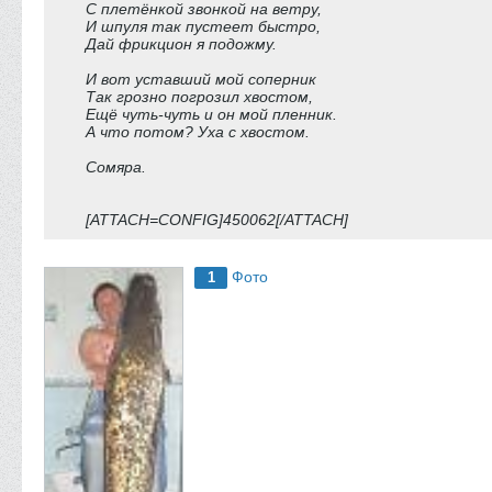
С плетёнкой звонкой на ветру,
И шпуля так пустеет быстро,
Дай фрикцион я подожму.
И вот уставший мой соперник
Так грозно погрозил хвостом,
Ещё чуть-чуть и он мой пленник.
А что потом? Уха с хвостом.
Сомяра.
[ATTACH=CONFIG]450062[/ATTACH]
Фото
1