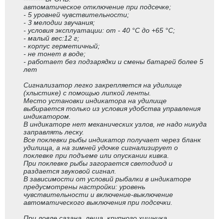
автоматическое отключение при подсечке;
- 5 уровней чувствительности;
- 3 мелодии звучания;
- условия эксплуатации: от - 40 °C до +65 °C;
- малый вес:12 г;
- корпус герметичный;
- не тонет в воде;
- работает без подзарядки и смены батарей более 5
лет
Сигнализатор легко закрепляется на удилище
(хлыстике) с помощью липкой ленты.
Место установки индикатора на удилище
выбирается только из условия удобства управления
индикатором.
В индикаторе нет механических узлов, не надо никуда
заправлять леску.
Все поклевки рыбы индикатор получает через бланк
удилища, а на зимней удочке сигнализирует о
поклевке при подъеме или опускании кивка.
При поклевке рыбы загорается светодиод и
раздается звуковой сигнал.
В зависимости от условий рыбалки в индикаторе
предусмотрены настройки: уровень
чувствительности и включение-выключение
автоматического выключения при подсечки.
При ловле сазана, леща, крупного хищника