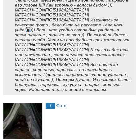
"лапичским" медведем !!! Да ни где попало , а прямо в
его логове !!!!! Как вспомню - волосы дыбом )))
[ATTACH=CONFIG]519842[/ATTACH]
[ATTACH=CONFIG]519843[/ATTACH]
[ATTACH=CONFIG]519844[/ATTACH] Извиняюсь за
качество фото , дело было на рассвете - еле ноги
унёс
))) Вот , что угодно готов был увидеть в
этом шалаше , только не это )). По самой рыбалке -
клевало слабо. Хотя на погоду было грех жаловаться
[ATTACH=CONFIG]519847[/ATTACH]
[ATTACH=CONFIG]519848[/ATTACH] Лящы в садок так
и не пожаловали , зато немного отозвался карасик.
[ATTACH=CONFIG]519845[/ATTACH]
[ATTACH=CONFIG]519846[/ATTACH] Все поклевки
карася - сплошные паровозы , но приходилось
высиживать. Пришлось разложить второе удилище ,
чтоб не скучать )) Прикорм Дунаев. Из наживок было :
болтушка , перловка , кукуруза , опарик , мотыль ,
черви. Работали только опари с мотылем.
Фото
7