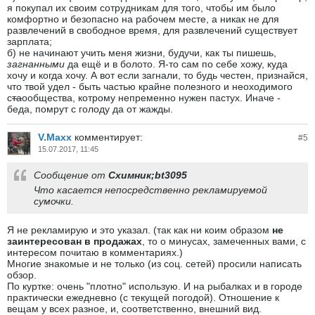
я покупал их своим сотрудникам для того, чтобы им было
комфортно и безопасно на рабочем месте, а никак не для
развлечений в свободное время, для развлечений существует
зарплата;
б) не начинают учить меня жизни, будучи, как ты пишешь,
загнанными
да ещё и в болото. Я-то сам по себе хожу, куда
хочу и когда хочу. А вот если загнали, то будь честен, признайся,
что твой удел - быть частью крайне полезного и неоходимого
с
та
ообщества, котрому непременно нужен пастух. Иначе -
беда, помрут с голоду да от жажды.
V.Maxx
комментирует:
#
5
15.07.2017, 11:45
Сообщение от
Схимник;bt3095
Что касается непосредственно рекламируемой
сумочки.
Я не рекламирую и это указал. (так как ни коим образом
не
заинтересован в продажах
, то о минусах, замеченных вами, с
интересом почитаю в комментариях.)
Многие знакомые и не только (из соц. сетей) просили написать
обзор.
По куртке: очень "плотно" использую. И на рыбалках и в городе
практически ежедневно (с текущей погодой). Отношение к
вещам у всех разное, и, соответственно, внешний вид.