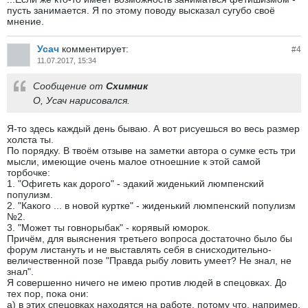
пусть занимается. Я по этому поводу высказал сугубо своё
мнение.
Усач
комментирует:
#
4
11.07.2017, 15:34
Сообщение от
Схимник
О, Усач нарисовался.
Я-то здесь каждый день бываю. А вот рисуешься во весь размер
холста ты.
По порядку. В твоём отзыве на заметки автора о сумке есть три
мысли, имеющие очень малое отноешние к этой самой
торбочке:
1. "Офигеть как дорого" - эдакий жиденький люмпенский
популизм.
2. "Какого ... в новой куртке" - жиденький люмпенский популизм
№2.
3. "Может ты гoвнорыбак" - корявый юморок.
Причём, для выяснения третьего вопроса достаточно было бы
форум листануть и не выставлять себя в снисходительно-
величественной позе "Правда рыбу ловить умеет? Не знал, не
знал".
Я совершенно ничего не имею против людей в спецовках. До
тех пор, пока они:
а) в этих спецовках находятся на работе, потому что, например,