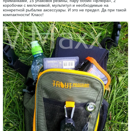
приманками, 15 упаковок резины, пару бобин «флюра», 2
коробочки с мелочевкой, мультитул и необходимые на
конкретной рыбалке аксессуары. И это не предел. Да при такой
компактности! Класс!