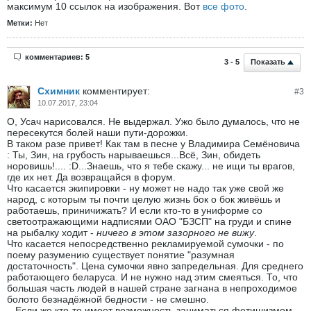
максимум 10 ссылок на изображения. Вот
все фото
.
Метки:
Нет
комментариев: 5
Показать
3 - 5
Схимник
комментирует:
#
3
10.07.2017, 23:04
О, Усач нарисовался. Не выдержал. Ужо было думалось, что не
пересекутся болей наши пути-дорожки.
В таком разе привет! Как там в песне у Владимира Семёновича
: Ты, Зин, на грубость нарываешься...Всё, Зин, обидеть
норовишь!.... :D...Знаешь, что я тебе скажу... не ищи ты врагов,
где их нет. Да возвращайся в форум.
Что касается экипировки - ну может не надо так уже свой же
народ, с которым ты почти целую жизнь бок о бок живёшь и
работаешь, приничижать? И если кто-то в униформе со
светоотражающими надписями ОАО "БЗСП" на груди и спине
на рыбалку ходит -
ничего в этом зазорного не вижу
.
Что касается непосредственно рекламируемой сумочки - по
поему разумению существует понятие "разумная
достаточность". Цена сумочки явно запредельная. Для среднего
работающего беларуса. И не нужно над этим смеяться. То, что
большая часть людей в нашей стране загнана в непроходимое
болото безнадёжной бедности - не смешно.
...Если же кто-то имеет возможность заниматься фетишизмом -