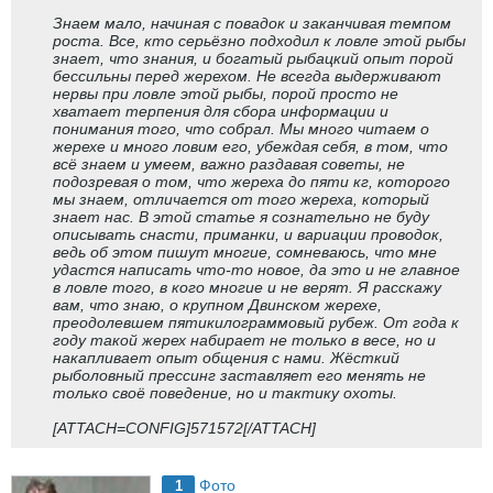
Знаем мало, начиная с повадок и заканчивая темпом
роста. Все, кто серьёзно подходил к ловле этой рыбы
знает, что знания, и богатый рыбацкий опыт порой
бессильны перед жерехом. Не всегда выдерживают
нервы при ловле этой рыбы, порой просто не
хватает терпения для сбора информации и
понимания того, что собрал. Мы много читаем о
жерехе и много ловим его, убеждая себя, в том, что
всё знаем и умеем, важно раздавая советы, не
подозревая о том, что жереха до пяти кг, которого
мы знаем, отличается от того жереха, который
знает нас. В этой статье я сознательно не буду
описывать снасти, приманки, и вариации проводок,
ведь об этом пишут многие, сомневаюсь, что мне
удастся написать что-то новое, да это и не главное
в ловле того, в кого многие и не верят. Я расскажу
вам, что знаю, о крупном Двинском жерехе,
преодолевшем пятикилограммовый рубеж. От года к
году такой жерех набирает не только в весе, но и
накапливает опыт общения с нами. Жёсткий
рыболовный прессинг заставляет его менять не
только своё поведение, но и тактику охоты.
[ATTACH=CONFIG]571572[/ATTACH]
Фото
1