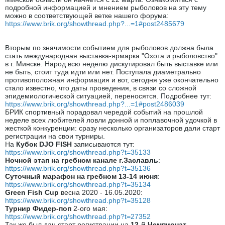
подробной информацией и мнением рыболовов на эту тему
можно в соответствующей ветке нашего форума:
https://www.brik.org/showthread.php?...=1#post2485679
Вторым по значимости событием для рыболовов должна была
стать международная выставка-ярмарка "Охота и рыболовство"
в г. Минске. Народ всю неделю дискутировал быть выставке или
не быть, стоит туда идти или нет. Поступала диаметрально
противоположная информация и вот, сегодня уже окончательно
стало известно, что даты проведения, в связи со сложной
эпидемиологической ситуацией, переносятся. Подробнее тут:
https://www.brik.org/showthread.php?...=1#post2486039
БРИК спортивный порадовал чередой событий на прошлой
неделе всех любителей ловли донной и поплавочной удочкой в
жесткой конкуренции: сразу несколько организаторов дали старт
регистрации на свои турниры.
На
Кубок DJO FISH
записываются тут:
https://www.brik.org/showthread.php?t=35133
Ночной этап на гребном канале г.Заславль
:
https://www.brik.org/showthread.php?t=35136
Суточный марафон на гребном 13-14 июня
:
https://www.brik.org/showthread.php?t=35134
Green Fish Cup
весна 2020 - 16.05.2020:
https://www.brik.org/showthread.php?t=35128
Турнир Фидер-поп
2-ого мая:
https://www.brik.org/showthread.php?t=27352
Так же был дан старт регистрации на
12-й Чемпионат