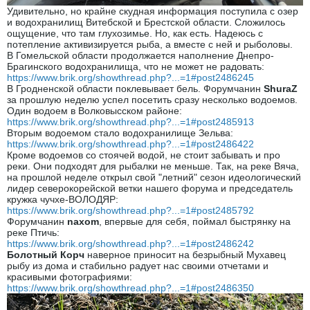
Удивительно, но крайне скудная информация поступила с озер
и водохранилищ Витебской и Брестской области. Сложилось
ощущение, что там глухозимье. Но, как есть. Надеюсь с
потепление активизируется рыба, а вместе с ней и рыболовы.
В Гомельской области продолжается наполнение Днепро-
Брагинского водохранилища, что не может не радовать:
https://www.brik.org/showthread.php?...=1#post2486245
В Гродненской области поклевывает бель. Форумчанин
ShuraZ
за прошлую неделю успел посетить сразу несколько водоемов.
Один водоем в Волковысском районе:
https://www.brik.org/showthread.php?...=1#post2485913
Вторым водоемом стало водохранилище Зельва:
https://www.brik.org/showthread.php?...=1#post2486422
Кроме водоемов со стоячей водой, не стоит забывать и про
реки. Они подходят для рыбалки не меньше. Так, на реке Вяча,
на прошлой неделе открыл свой "летний" сезон идеологический
лидер северокорейской ветки нашего форума и председатель
кружка чучхе-ВОЛОДЯР:
https://www.brik.org/showthread.php?...=1#post2485792
Форумчанин
naxom
, впервые для себя, поймал быстрянку на
реке Птичь:
https://www.brik.org/showthread.php?...=1#post2486242
Болотный Корч
наверное приносит на безрыбный Мухавец
рыбу из дома и стабильно радует нас своими отчетами и
красивыми фотографиями:
https://www.brik.org/showthread.php?...=1#post2486350