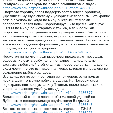
Республики Беларусь по ловле спиннингом с лодок
:
https://www.brik.org/showthread.php?...15#post2485915
Спорт-это хорошо, спорт поддерживает в тонусе организм,
укрепляет имунную систему и ускоряет метаболизм. Это крайне
важно в условиях, когда по миру быстрыми темпами
распространяется новый короновирус. В то время, как вирус
шагает по миру, по интернету с той же, а то и большей
скоростью распространяется информация о нем. Само-собой
информация противоречивая, порой откровенно фейковая, но
так же есть вполне правдивая и позновательная. Как вести себя
в условиях пандемии форумчане делятся в специальной ветке
форума, посвященной здоровью:
https://www.brik.org/showthread.php?...=1#post2485709
Несмотря ни на что, наши рыболовы продолжают посещать
водоемы и ловить рыбу. Конечно, запрет на ловлю щуки
заставил любителей этой хищницы перестраиваться на другие
виды ловли, но это вынужденная мера, которая направлена на
сохранение рыбных запасов.
Все делается не зря и вот один из примеров: если нельзя
ловить щуку, то можно поймать судака. На Петровичском
водохранилище форумчанину
Thomas
после нескольких лет
упорства, наконец улыбнулась удача:
https://www.brik.org/showthread.php?...=1#post2486377
Великолепный отчет о ловле рыбы маховой удочкой на
Дубровском водохранилище опубликовал
Водолей
:
https://www.brik.org/showthread.php?...=1#post2486346
Все так же поклевывают потихоньку караси на ТЭЦ-5:
https://www.brik.org/showthread.php?...=1#post2486271