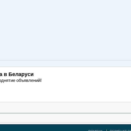
а
в Беларуси
однятие объявлений!